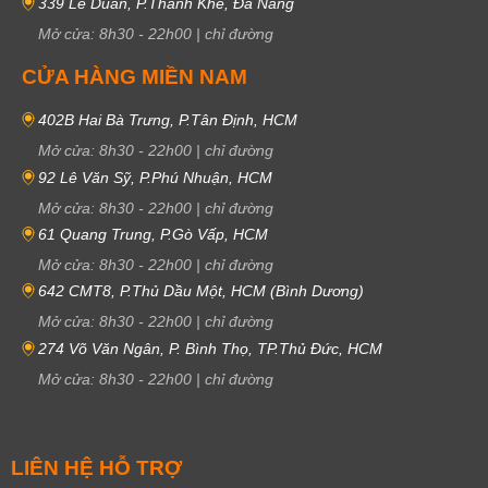
339 Lê Duẩn, P.Thanh Khê, Đà Nẵng
Mở cửa:
8h30
-
22h00
|
chỉ đường
CỬA HÀNG MIỀN NAM
402B Hai Bà Trưng, P.Tân Định, HCM
Mở cửa:
8h30
-
22h00
|
chỉ đường
92 Lê Văn Sỹ, P.Phú Nhuận, HCM
Mở cửa:
8h30
-
22h00
|
chỉ đường
61 Quang Trung, P.Gò Vấp, HCM
Mở cửa:
8h30
-
22h00
|
chỉ đường
642 CMT8, P.Thủ Dầu Một, HCM (Bình Dương)
Mở cửa:
8h30
-
22h00
|
chỉ đường
274 Võ Văn Ngân, P. Bình Thọ, TP.Thủ Đức, HCM
Mở cửa:
8h30
-
22h00
|
chỉ đường
LIÊN HỆ HỖ TRỢ