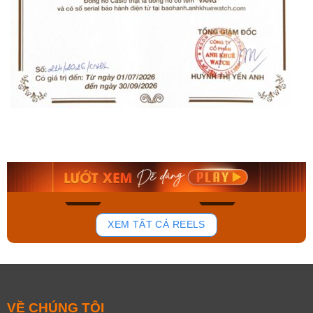
Orient Nam RA-
Casio Nam MTS-
AA0B05R19B
115D-1AVDF
9.480.000₫
2.823.000₫
8.058.000₫
2.399.550₫
Mua ngay
Mua ngay
180
102
XEM TẤT CẢ REELS
VỀ CHÚNG TÔI