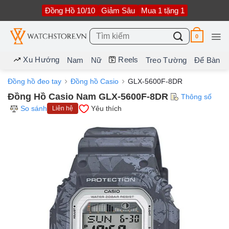
Bỏ
Đồng Hồ 10/10
Giảm Sâu
Mua 1 tặng 1
qua
nội
dung
Tìm
0
kiếm:
Xu Hướng
Reels
Nam
Nữ
Treo Tường
Để Bàn
Đồng hồ đeo tay
Đồng hồ Casio
GLX-5600F-8DR
Đồng Hồ Casio Nam GLX-5600F-8DR
Thông số
So sánh
Yêu thích
Liên hệ