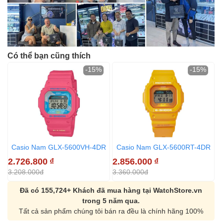
Có thể bạn cũng thích
-15%
-15%
Casio Nam GLX-5600VH-4DR
Casio Nam GLX-5600RT-4DR
2.726.800
₫
2.856.000
₫
2
3.208.000đ
3.360.000đ
3
Đã có 155,724+ Khách đã mua hàng tại WatchStore.vn
trong 5 năm qua.
Tất cả sản phẩm chúng tôi bán ra đều là chính hãng 100%