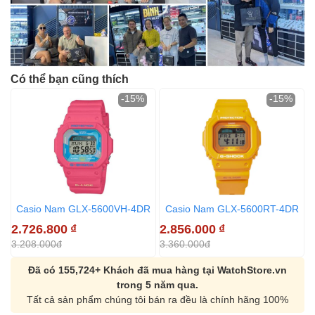
Có thể bạn cũng thích
-15%
-15%
Casio Nam GLX-5600VH-4DR
Casio Nam GLX-5600RT-4DR
2.726.800
₫
2.856.000
₫
2
3.208.000đ
3.360.000đ
3
Đã có 155,724+ Khách đã mua hàng tại WatchStore.vn
trong 5 năm qua.
Tất cả sản phẩm chúng tôi bán ra đều là chính hãng 100%