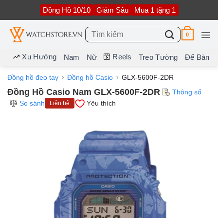
Bỏ
Đồng Hồ 10/10
Giảm Sâu
Mua 1 tặng 1
qua
nội
dung
Tìm
0
kiếm:
Xu Hướng
Reels
Nam
Nữ
Treo Tường
Để Bàn
Đồng hồ đeo tay
Đồng hồ Casio
GLX-5600F-2DR
Đồng Hồ Casio Nam GLX-5600F-2DR
Thông số
So sánh
Yêu thích
Liên hệ