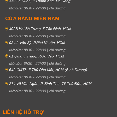
339 Lê Duẩn, P.Thanh Khê, Đà Nẵng
Mở cửa:
8h30
-
22h00
|
chỉ đường
CỬA HÀNG MIỀN NAM
402B Hai Bà Trưng, P.Tân Định, HCM
Mở cửa:
8h30
-
22h00
|
chỉ đường
92 Lê Văn Sỹ, P.Phú Nhuận, HCM
Mở cửa:
8h30
-
22h00
|
chỉ đường
61 Quang Trung, P.Gò Vấp, HCM
Mở cửa:
8h30
-
22h00
|
chỉ đường
642 CMT8, P.Thủ Dầu Một, HCM (Bình Dương)
Mở cửa:
8h30
-
22h00
|
chỉ đường
274 Võ Văn Ngân, P. Bình Thọ, TP.Thủ Đức, HCM
Mở cửa:
8h30
-
22h00
|
chỉ đường
LIÊN HỆ HỖ TRỢ