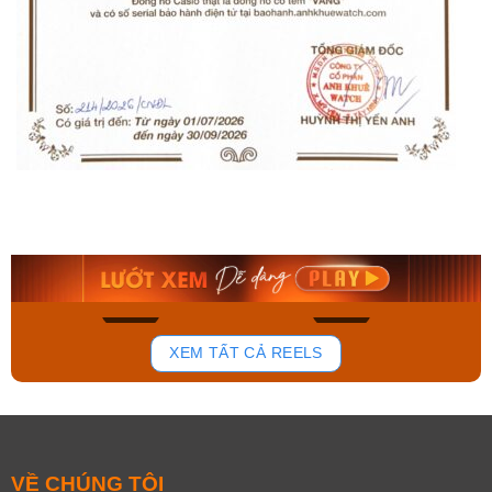
Orient Nam RA-
Casio Nam MTS-
AA0B05R19B
115D-1AVDF
9.480.000₫
2.823.000₫
8.058.000₫
2.399.550₫
Mua ngay
Mua ngay
171
98
XEM TẤT CẢ REELS
VỀ CHÚNG TÔI