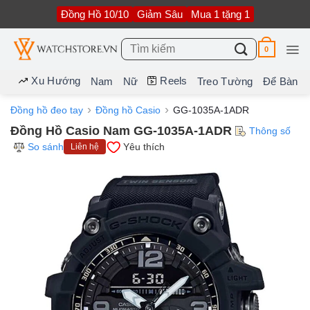
Bỏ
Đồng Hồ 10/10
Giảm Sâu
Mua 1 tặng 1
qua
nội
dung
Tìm
0
kiếm:
Xu Hướng
Reels
Nam
Nữ
Treo Tường
Để Bàn
Đồng hồ đeo tay
Đồng hồ Casio
GG-1035A-1ADR
Đồng Hồ Casio Nam GG-1035A-1ADR
Thông số
So sánh
Yêu thích
Liên hệ