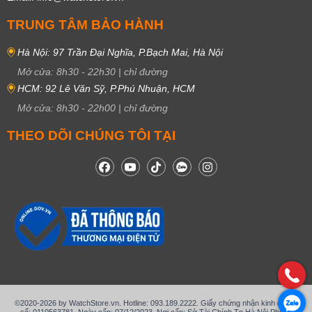
TRUNG TÂM BẢO HÀNH
Hà Nội: 97 Trần Đại Nghĩa, P.Bạch Mai, Hà Nội
Mở cửa:
8h30
-
22h30
|
chỉ đường
HCM: 92 Lê Văn Sỹ, P.Phú Nhuận, HCM
Mở cửa:
8h30
-
22h00
|
chỉ đường
THEO DÕI CHÚNG TÔI TẠI
©2020-2026 by WatchStore.vn. Hotline: 093.189.2222. Giấy chứng nhận kinh doanh
số: 0110563781, Ngày cấp: 07/12/2023, Nơi cấp: Sở Tài Chính Tp Hà Nội Phòng