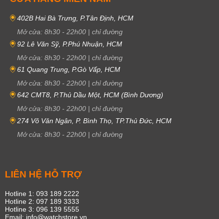
402B Hai Bà Trưng, P.Tân Định, HCM
Mở cửa:
8h30
-
22h00
|
chỉ đường
92 Lê Văn Sỹ, P.Phú Nhuận, HCM
Mở cửa:
8h30
-
22h00
|
chỉ đường
61 Quang Trung, P.Gò Vấp, HCM
Mở cửa:
8h30
-
22h00
|
chỉ đường
642 CMT8, P.Thủ Dầu Một, HCM (Bình Dương)
Mở cửa:
8h30
-
22h00
|
chỉ đường
274 Võ Văn Ngân, P. Bình Thọ, TP.Thủ Đức, HCM
Mở cửa:
8h30
-
22h00
|
chỉ đường
LIÊN HỆ HỖ TRỢ
Hotline 1: 093 189 2222
Hotline 2: 097 189 3333
Hotline 3: 096 139 5555
Email: info@watchstore.vn