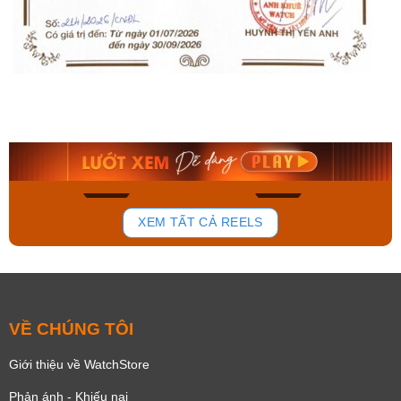
Orient Nam RA-
Casio Nam MTS-
AA0B05R19B
115D-1AVDF
9.480.000₫
2.823.000₫
8.058.000₫
2.399.550₫
Mua ngay
Mua ngay
163
92
XEM TẤT CẢ REELS
VỀ CHÚNG TÔI
Giới thiệu về WatchStore
Phản ánh - Khiếu nại