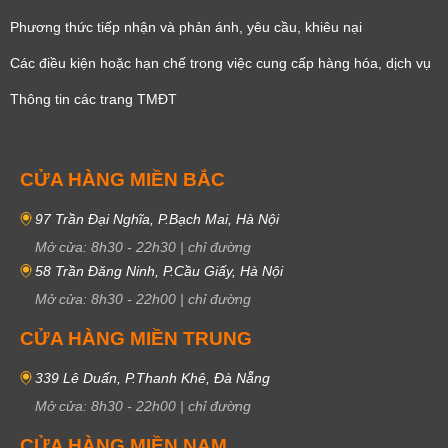
Phương thức tiếp nhận và phản ánh, yêu cầu, khiêu nại
Các điều kiện hoặc hạn chế trong việc cung cấp hàng hóa, dịch vụ
Thông tin các trang TMĐT
CỬA HÀNG MIỀN BẮC
97 Trần Đại Nghĩa, P.Bạch Mai, Hà Nội
Mở cửa:
8h30
-
22h30
|
chỉ đường
58 Trần Đăng Ninh, P.Cầu Giấy, Hà Nội
Mở cửa:
8h30
-
22h00
|
chỉ đường
CỬA HÀNG MIỀN TRUNG
339 Lê Duẩn, P.Thanh Khê, Đà Nẵng
Mở cửa:
8h30
-
22h00
|
chỉ đường
CỬA HÀNG MIỀN NAM