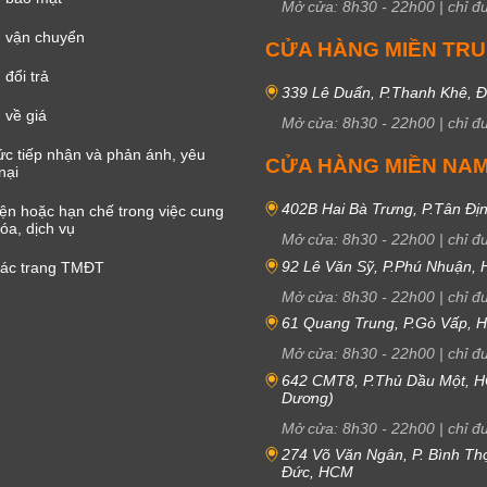
Mở cửa:
8h30
-
22h00
|
chỉ đ
 vận chuyển
CỬA HÀNG MIỀN TR
đổi trả
339 Lê Duẩn, P.Thanh Khê, 
 về giá
Mở cửa:
8h30
-
22h00
|
chỉ đ
c tiếp nhận và phản ánh, yêu
CỬA HÀNG MIỀN NA
nại
402B Hai Bà Trưng, P.Tân Đị
iện hoặc hạn chế trong việc cung
óa, dịch vụ
Mở cửa:
8h30
-
22h00
|
chỉ đ
92 Lê Văn Sỹ, P.Phú Nhuận,
các trang TMĐT
Mở cửa:
8h30
-
22h00
|
chỉ đ
61 Quang Trung, P.Gò Vấp,
Mở cửa:
8h30
-
22h00
|
chỉ đ
642 CMT8, P.Thủ Dầu Một, H
Dương)
Mở cửa:
8h30
-
22h00
|
chỉ đ
274 Võ Văn Ngân, P. Bình Th
Đức, HCM