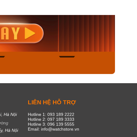
nisex AQ-
Casio Nữ LTP-V300L-
Casio
1ADF
4AUDF
1381L
00₫
1.893.000₫
1.893.
450₫
1.609.050₫
1.609
ngay
Mua ngay
Mua
44
15
C
LIÊN HỆ HỖ TRỢ
i, Hà Nội
Hotline 1: 093 189 2222
Hotline 2: 097 189 3333
ường
Hotline 3: 096 139 5555
Email: info@watchstore.vn
y, Hà Nội