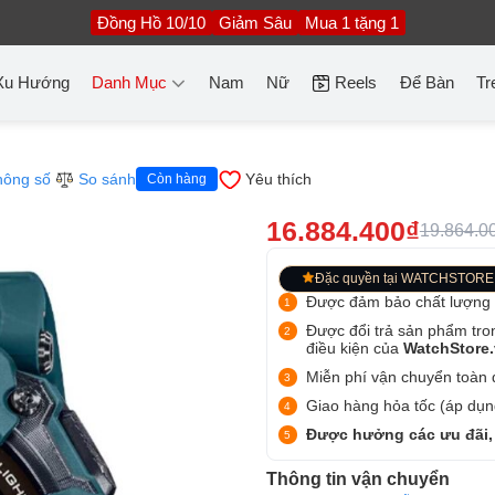
Đồng Hồ 10/10
Giảm Sâu
Mua 1 tặng 1
Xu Hướng
Danh Mục
Nam
Nữ
Reels
Để Bàn
Tr
hông số
So sánh
Yêu thích
Còn hàng
16.884.400₫
19.864.0
Đặc quyền tại WATCHSTORE
Được đảm bảo chất lượng
Được đổi trả sản phẩm tro
điều kiện của
WatchStore
Miễn phí vận chuyển toàn q
Giao hàng hỏa tốc (áp dụng
Được hưởng các ưu đãi,
Thông tin vận chuyển