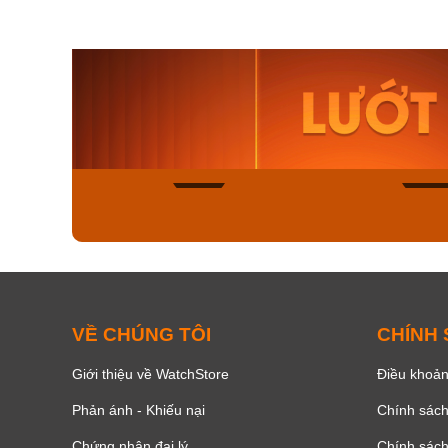
Orient Nam RA-
Casio N
AA0B05R19B
115D-1A
9.480.000₫
2.823.000
8.058.000₫
2.399.5
Mua ngay
Mua ng
132
VỀ CHÚNG TÔI
CHÍNH
Giới thiệu về WatchStore
Điều khoản
Phản ánh - Khiếu nại
Chính sác
Chứng nhận đại lý
Chính sác