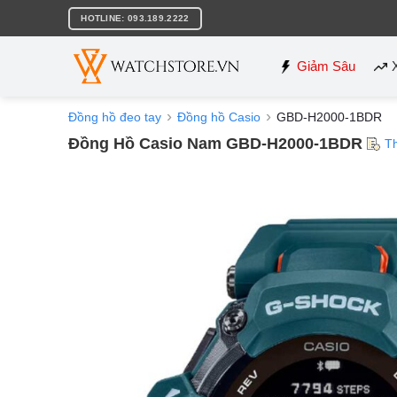
Bỏ
HOTLINE: 093.189.2222
qua
nội
dung
Giảm Sâu
Đồng hồ đeo tay
Đồng hồ Casio
GBD-H2000-1BDR
Đồng Hồ Casio Nam GBD-H2000-1BDR
T