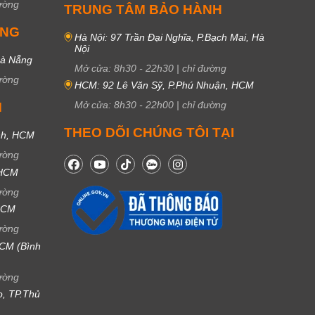
ường
TRUNG TÂM BẢO HÀNH
UNG
Hà Nội: 97 Trần Đại Nghĩa, P.Bạch Mai, Hà
Nội
Đà Nẵng
Mở cửa:
8h30
-
22h30
|
chỉ đường
ường
HCM: 92 Lê Văn Sỹ, P.Phú Nhuận, HCM
Mở cửa:
8h30
-
22h00
|
chỉ đường
M
THEO DÕI CHÚNG TÔI TẠI
nh, HCM
ường
 HCM
ường
 HCM
ường
CM (Bình
ường
ọ, TP.Thủ