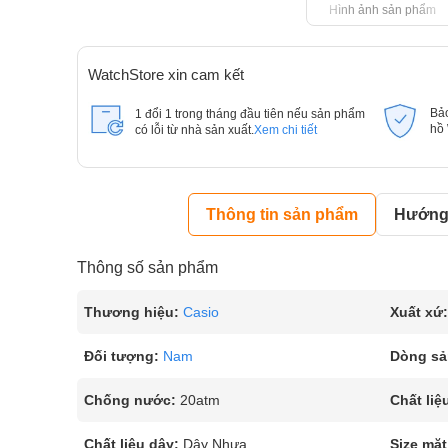
Hình ảnh sản phẩm
WatchStore xin cam kết
Bả
1 đổi 1 trong tháng đầu tiên nếu sản phẩm
hồ
có lỗi từ nhà sản xuất.
Xem chi tiết
Thông tin sản phẩm
Hướng 
Thông số sản phẩm
Thương hiệu:
Casio
Xuất xứ:
Đối tượng:
Nam
Dòng sả
Chống nước:
20atm
Chất liệ
Chất liệu dây:
Dây Nhựa
Size mặt