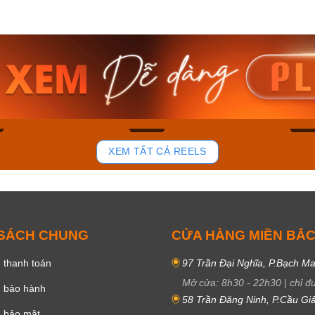
am MTS-
Casio Nam MTS-
Casio U
VDF
RS100L-1AVDF
230EL-
₫
4.276.000₫
2.117.0
50₫
3.634.600₫
1.799.
ay
Mua ngay
Mua 
80
37
XEM TẤT CẢ REELS
 SÁCH CHUNG
CỬA HÀNG MIỀN BẮ
 thanh toán
97 Trần Đại Nghĩa, P.Bạch Ma
Mở cửa:
8h30
-
22h30
|
chỉ đ
h bảo hành
58 Trần Đăng Ninh, P.Cầu Giấ
h bảo mật