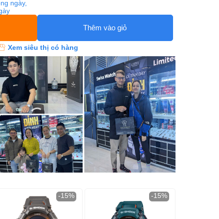
ng ngày,
ngày
Thêm vào giỏ
Xem siêu thị có hàng
-15%
-15%