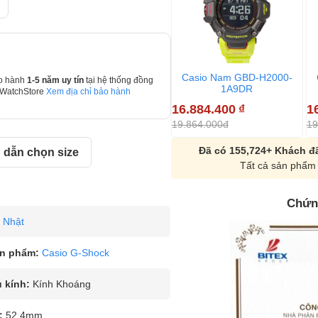
Casio Nam GBD-H2000-
o hành
1-5 năm uy tín
tại hệ thống đồng
1A9DR
 WatchStore
Xem địa chỉ bảo hành
16.884.400
₫
1
19.864.000đ
19
Đã có 155,724+ Khách đã
dẫn chọn size
Tất cả sản phẩm 
Chứn
Nhật
n phẩm:
Casio G-Shock
u kính:
Kính Khoáng
:
52.4mm