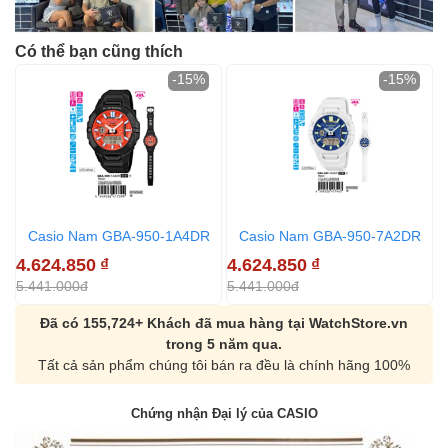
Có thể bạn cũng thích
-15%
-15%
Casio Nam GBA-950-1A4DR
Casio Nam GBA-950-7A2DR
4.624.850
₫
4.624.850
₫
4
5.441.000đ
5.441.000đ
5
Đã có 155,724+ Khách đã mua hàng tại WatchStore.vn
trong 5 năm qua.
Tất cả sản phẩm chúng tôi bán ra đều là chính hãng 100%
Chứng nhận Đại lý của CASIO