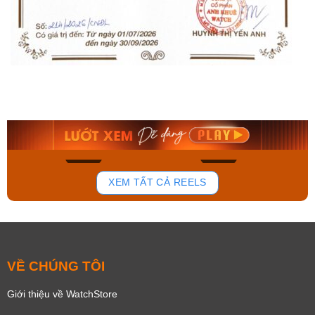
Orient Nam RA-
Casio Nam MTS-
AA0B05R19B
115D-1AVDF
9.480.000₫
2.823.000₫
8.058.000₫
2.399.550₫
Mua ngay
Mua ngay
136
81
XEM TẤT CẢ REELS
VỀ CHÚNG TÔI
Giới thiệu về WatchStore