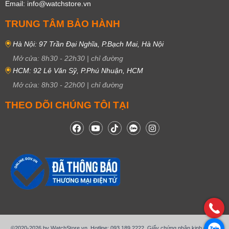
Email: info@watchstore.vn
TRUNG TÂM BẢO HÀNH
Hà Nội: 97 Trần Đại Nghĩa, P.Bạch Mai, Hà Nội
Mở cửa:
8h30
-
22h30
|
chỉ đường
HCM: 92 Lê Văn Sỹ, P.Phú Nhuận, HCM
Mở cửa:
8h30
-
22h00
|
chỉ đường
THEO DÕI CHÚNG TÔI TẠI
©2020-2026 by WatchStore.vn. Hotline: 093.189.2222. Giấy chứng nhận kinh doanh