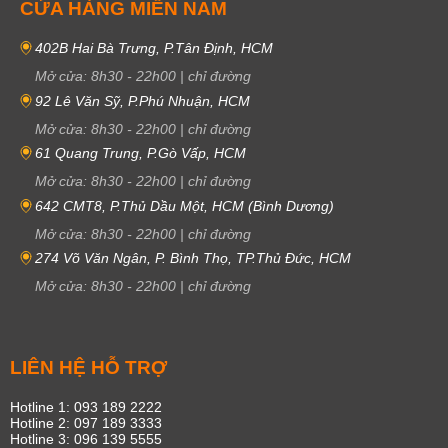
CỬA HÀNG MIỀN NAM
402B Hai Bà Trưng, P.Tân Định, HCM
Mở cửa:
8h30
-
22h00
|
chỉ đường
92 Lê Văn Sỹ, P.Phú Nhuận, HCM
Mở cửa:
8h30
-
22h00
|
chỉ đường
61 Quang Trung, P.Gò Vấp, HCM
Mở cửa:
8h30
-
22h00
|
chỉ đường
642 CMT8, P.Thủ Dầu Một, HCM (Bình Dương)
Mở cửa:
8h30
-
22h00
|
chỉ đường
274 Võ Văn Ngân, P. Bình Thọ, TP.Thủ Đức, HCM
Mở cửa:
8h30
-
22h00
|
chỉ đường
LIÊN HỆ HỖ TRỢ
Hotline 1: 093 189 2222
Hotline 2: 097 189 3333
Hotline 3: 096 139 5555