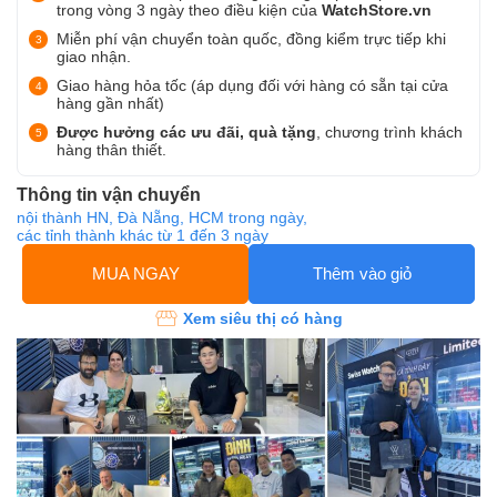
trong vòng 3 ngày theo điều kiện của
WatchStore.vn
Miễn phí vận chuyển toàn quốc, đồng kiểm trực tiếp khi
giao nhận.
Giao hàng hỏa tốc (áp dụng đối với hàng có sẵn tại cửa
hàng gần nhất)
Được hưởng các ưu đãi, quà tặng
, chương trình khách
hàng thân thiết.
Thông tin vận chuyển
nội thành HN, Đà Nẵng, HCM trong ngày,
các tỉnh thành khác từ 1 đến 3 ngày
MUA NGAY
Thêm vào giỏ
Xem siêu thị có hàng