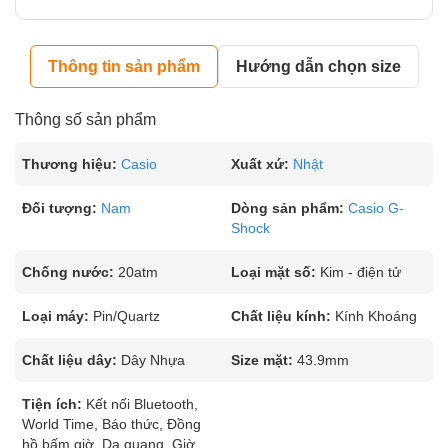
Thông tin sản phẩm
Hướng dẫn chọn size
Thông số sản phẩm
Thương hiệu:
Casio
Xuất xứ:
Nhật
Đối tượng:
Nam
Dòng sản phẩm:
Casio G-
Shock
Chống nước:
20atm
Loại mặt số:
Kim - điện tử
Loại máy:
Pin/Quartz
Chất liệu kính:
Kính Khoáng
Chất liệu dây:
Dây Nhựa
Size mặt:
43.9mm
Tiện ích:
Kết nối Bluetooth,
World Time, Báo thức, Đồng
hồ bấm giờ, Dạ quang, Giờ,