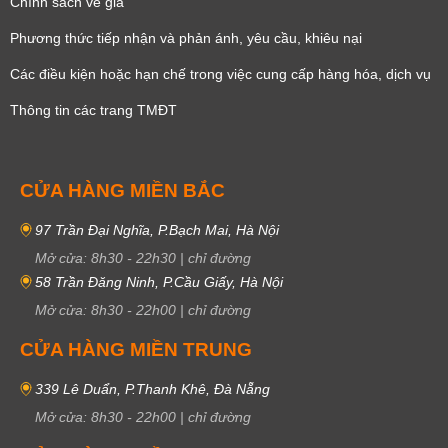
Chính sách về giá
Phương thức tiếp nhận và phản ánh, yêu cầu, khiêu nại
Các điều kiện hoặc hạn chế trong việc cung cấp hàng hóa, dịch vụ
Thông tin các trang TMĐT
CỬA HÀNG MIỀN BẮC
97 Trần Đại Nghĩa, P.Bạch Mai, Hà Nội
Mở cửa:
8h30
-
22h30
|
chỉ đường
58 Trần Đăng Ninh, P.Cầu Giấy, Hà Nội
Mở cửa:
8h30
-
22h00
|
chỉ đường
CỬA HÀNG MIỀN TRUNG
339 Lê Duẩn, P.Thanh Khê, Đà Nẵng
Mở cửa:
8h30
-
22h00
|
chỉ đường