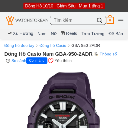
Bỏ
Đồng Hồ 10/10
Giảm Sâu
Mua 1 tặng 1
qua
nội
dung
Tìm
0
kiếm:
Xu Hướng
Reels
Nam
Nữ
Treo Tường
Để Bàn
Đồng hồ đeo tay
Đồng hồ Casio
GBA-950-2ADR
Đồng Hồ Casio Nam GBA-950-2ADR
Thông số
So sánh
Yêu thích
Còn hàng