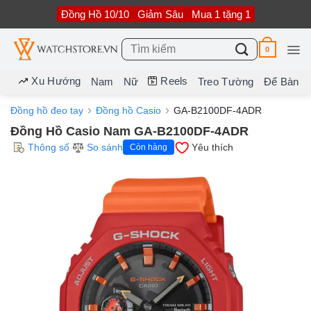
Bỏ
Đồng Hồ 10/10
Giảm Sâu
Mua 1 tặng 1
qua
nội
dung
Tìm
0
kiếm:
Xu Hướng
Reels
Nam
Nữ
Treo Tường
Để Bàn
Đồng hồ đeo tay
Đồng hồ Casio
GA-B2100DF-4ADR
Đồng Hồ Casio Nam GA-B2100DF-4ADR
Thông số
So sánh
Yêu thích
Còn hàng