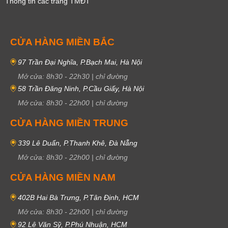
Thông tin các trang TMĐT
CỬA HÀNG MIỀN BẮC
97 Trần Đại Nghĩa, P.Bạch Mai, Hà Nội
Mở cửa:
8h30
-
22h30
|
chỉ đường
58 Trần Đăng Ninh, P.Cầu Giấy, Hà Nội
Mở cửa:
8h30
-
22h00
|
chỉ đường
CỬA HÀNG MIỀN TRUNG
339 Lê Duẩn, P.Thanh Khê, Đà Nẵng
Mở cửa:
8h30
-
22h00
|
chỉ đường
CỬA HÀNG MIỀN NAM
402B Hai Bà Trưng, P.Tân Định, HCM
Mở cửa:
8h30
-
22h00
|
chỉ đường
92 Lê Văn Sỹ, P.Phú Nhuận, HCM