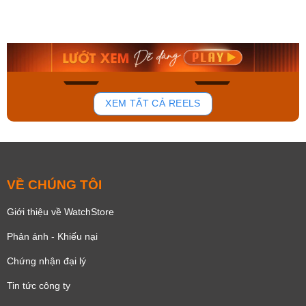
Orient Nam RA-
Casio Nam MTS-
AA0B05R19B
115D-1AVDF
9.480.000₫
2.823.000₫
8.058.000₫
2.399.550₫
Mua ngay
Mua ngay
136
81
XEM TẤT CẢ REELS
VỀ CHÚNG TÔI
Giới thiệu về WatchStore
Phản ánh - Khiếu nại
Chứng nhận đại lý
Tin tức công ty