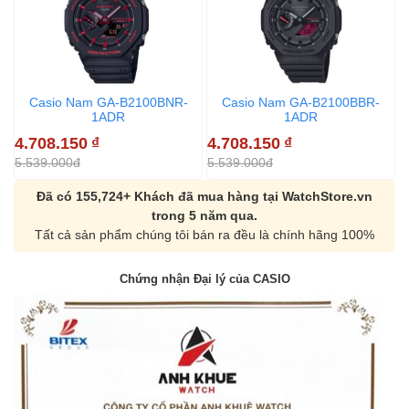
Casio Nam GA-B2100BNR-
Casio Nam GA-B2100BBR-
1ADR
1ADR
4.708.150
₫
4.708.150
₫
4
5.539.000đ
5.539.000đ
5
Đã có 155,724+ Khách đã mua hàng tại WatchStore.vn
trong 5 năm qua.
Tất cả sản phẩm chúng tôi bán ra đều là chính hãng 100%
Chứng nhận Đại lý của CASIO