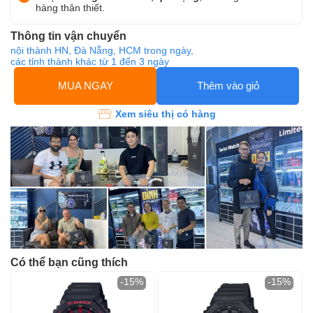
hàng thân thiết.
Thông tin vận chuyển
nội thành HN, Đà Nẵng, HCM trong ngày,
các tỉnh thành khác từ 1 đến 3 ngày
MUA NGAY
Thêm vào giỏ
Xem siêu thị có hàng
Có thể bạn cũng thích
-15%
-15%