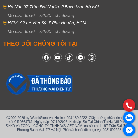
Hà Nội: 97 Trần Đại Nghĩa, P.Bạch Mai, Hà Nội
Mở cửa:
8h30
-
22h30
|
chỉ đường
HCM: 92 Lê Văn Sỹ, P.Phú Nhuận, HCM
Mở cửa:
8h30
-
22h00
|
chỉ đường
THEO DÕI CHÚNG TÔI TẠI
©2020-2026 by WatchStore.vn. Hotline: 093.189.2222. Giấy chứng nhận kinh doanh
số: 0110563781, Ngày cấp: 07/12/2023, Nơi cấp: Sở Tài Chính Tp Hà Nội Phòng
ĐKKD và TCDN - CÔNG TY TNHH WS VIỆT NAM, trụ sở chính: 97 Trần Đại Nghĩa,
Phường Bạch Mai, TP Hà Nội. Phản ánh thái độ phục vụ: 0931892222