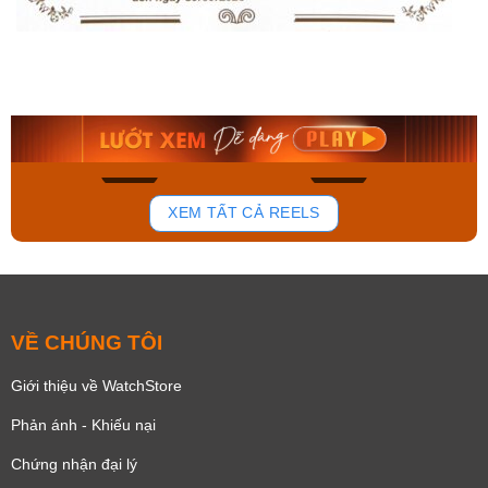
Orient Nam RA-
Casio Nam MTS-
AA0B05R19B
115D-1AVDF
9.480.000₫
2.823.000₫
8.058.000₫
2.399.550₫
Mua ngay
Mua ngay
177
102
XEM TẤT CẢ REELS
VỀ CHÚNG TÔI
Giới thiệu về WatchStore
Phản ánh - Khiếu nại
Chứng nhận đại lý