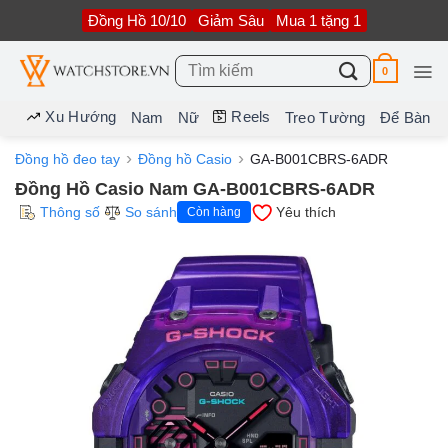
Bỏ
Đồng Hồ 10/10
Giảm Sâu
Mua 1 tặng 1
qua
nội
dung
Tìm
0
kiếm:
Xu Hướng
Reels
Nam
Nữ
Treo Tường
Để Bàn
Đồng hồ đeo tay
Đồng hồ Casio
GA-B001CBRS-6ADR
Đồng Hồ Casio Nam GA-B001CBRS-6ADR
Thông số
So sánh
Yêu thích
Còn hàng