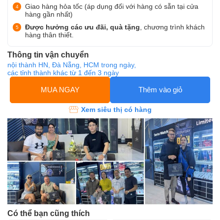
Giao hàng hỏa tốc (áp dụng đối với hàng có sẵn tại cửa
hàng gần nhất)
Được hưởng các ưu đãi, quà tặng
, chương trình khách
hàng thân thiết.
Thông tin vận chuyển
nội thành HN, Đà Nẵng, HCM trong ngày,
các tỉnh thành khác từ 1 đến 3 ngày
MUA NGAY
Thêm vào giỏ
Xem siêu thị có hàng
Có thể bạn cũng thích