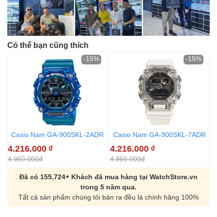
Có thể bạn cũng thích
-15%
-15%
Casio Nam GA-900SKL-2ADR
Casio Nam GA-900SKL-7ADR
4.216.000
₫
4.216.000
₫
4
4.960.000đ
4.960.000đ
5
Đã có 155,724+ Khách đã mua hàng tại WatchStore.vn
trong 5 năm qua.
Tất cả sản phẩm chúng tôi bán ra đều là chính hãng 100%