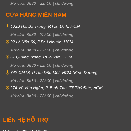
Mở cửa:
8h30
-
22h00
|
chỉ đường
CỬA HÀNG MIỀN NAM
402B Hai Bà Trưng, P.Tân Định, HCM
Mở cửa:
8h30
-
22h00
|
chỉ đường
92 Lê Văn Sỹ, P.Phú Nhuận, HCM
Mở cửa:
8h30
-
22h00
|
chỉ đường
61 Quang Trung, P.Gò Vấp, HCM
Mở cửa:
8h30
-
22h00
|
chỉ đường
642 CMT8, P.Thủ Dầu Một, HCM (Bình Dương)
Mở cửa:
8h30
-
22h00
|
chỉ đường
274 Võ Văn Ngân, P. Bình Thọ, TP.Thủ Đức, HCM
Mở cửa:
8h30
-
22h00
|
chỉ đường
LIÊN HỆ HỖ TRỢ