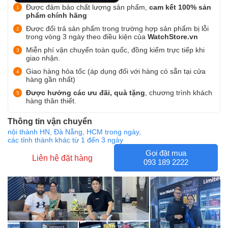
Được đảm bảo chất lượng sản phẩm,
cam kết 100% sản
phẩm chính hãng
Được đổi trả sản phẩm trong trường hợp sản phẩm bị lỗi
trong vòng 3 ngày theo điều kiện của
WatchStore.vn
Miễn phí vận chuyển toàn quốc, đồng kiểm trực tiếp khi
giao nhận.
Giao hàng hỏa tốc (áp dụng đối với hàng có sẵn tại cửa
hàng gần nhất)
Được hưởng các ưu đãi, quà tặng
, chương trình khách
hàng thân thiết.
Thông tin vận chuyển
nội thành HN, Đà Nẵng, HCM trong ngày,
các tỉnh thành khác từ 1 đến 3 ngày
Gọi đặt mua
Liên hệ đặt hàng
093 189 2222