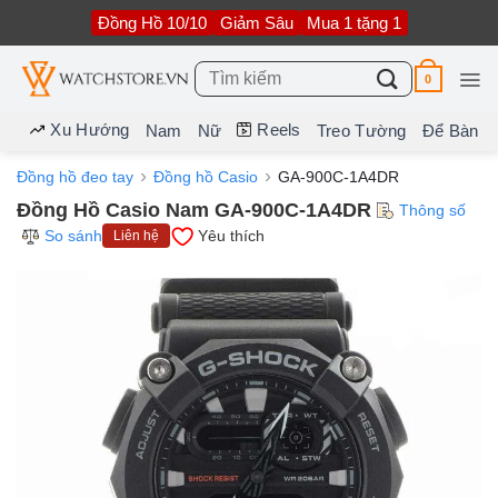
Bỏ
Đồng Hồ 10/10
Giảm Sâu
Mua 1 tặng 1
qua
nội
dung
Tìm
0
kiếm:
Xu Hướng
Reels
Nam
Nữ
Treo Tường
Để Bàn
Đồng hồ đeo tay
Đồng hồ Casio
GA-900C-1A4DR
Đồng Hồ Casio Nam GA-900C-1A4DR
Thông số
So sánh
Yêu thích
Liên hệ