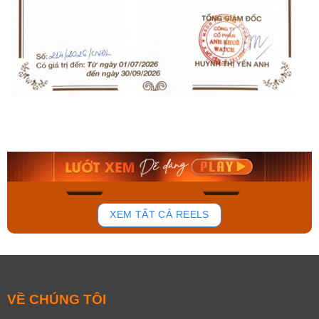
Orient Nam RA-
Casio Nam MTS-
AA0B05R19B
115D-1AVDF
9.480.000₫
2.823.000₫
8.058.000₫
2.399.550₫
Mua ngay
Mua ngay
140
83
XEM TẤT CẢ REELS
VỀ CHÚNG TÔI