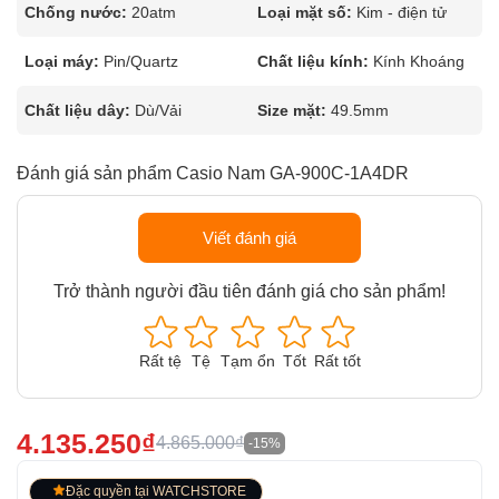
Chống nước:
20atm
Loại mặt số:
Kim - điện tử
Loại máy:
Pin/Quartz
Chất liệu kính:
Kính Khoáng
Chất liệu dây:
Dù/Vải
Size mặt:
49.5mm
Đánh giá sản phẩm Casio Nam GA-900C-1A4DR
Viết đánh giá
Trở thành người đầu tiên đánh giá cho sản phẩm!
Rất tệ
Tệ
Tạm ổn
Tốt
Rất tốt
4.135.250₫
4.865.000₫
-15%
Đặc quyền tại WATCHSTORE