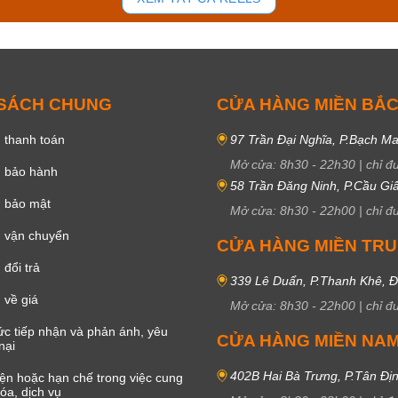
 SÁCH CHUNG
CỬA HÀNG MIỀN BẮ
 thanh toán
97 Trần Đại Nghĩa, P.Bạch Ma
Mở cửa:
8h30
-
22h30
|
chỉ đ
h bảo hành
58 Trần Đăng Ninh, P.Cầu Giấ
h bảo mật
Mở cửa:
8h30
-
22h00
|
chỉ đ
 vận chuyển
CỬA HÀNG MIỀN TR
đổi trả
339 Lê Duẩn, P.Thanh Khê, 
 về giá
Mở cửa:
8h30
-
22h00
|
chỉ đ
c tiếp nhận và phản ánh, yêu
CỬA HÀNG MIỀN NA
nại
402B Hai Bà Trưng, P.Tân Đị
iện hoặc hạn chế trong việc cung
óa, dịch vụ