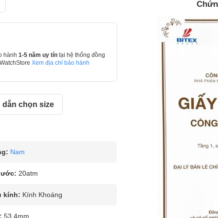
Chứn
o hành
1-5 năm uy tín
tại hệ thống đồng
 WatchStore
Xem địa chỉ bảo hành
dẫn chọn size
ng:
Nam
nước:
20atm
u kính:
Kính Khoáng
:
53.4mm