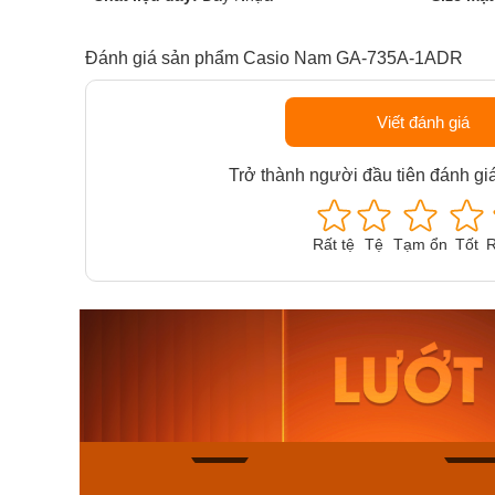
Đánh giá sản phẩm Casio Nam GA-735A-1ADR
Viết đánh giá
Trở thành người đầu tiên đánh gi
Rất tệ
Tệ
Tạm ổn
Tốt
R
Orient Nam RA-
Casio N
AA0B05R19B
115D-1A
9.480.000₫
2.823.000
8.058.000₫
2.399.5
Mua ngay
Mua ng
140