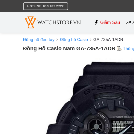
Bỏ
HOTLINE: 093.189.2222
qua
nội
dung
Giảm Sâu
Đồng hồ đeo tay
Đồng hồ Casio
GA-735A-1ADR
Đồng Hồ Casio Nam GA-735A-1ADR
Thôn