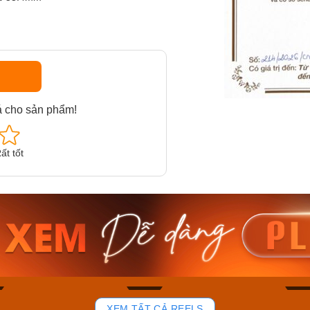
á cho sản phẩm!
ất tốt
am MTS-
Casio Nam MTS-
Casio U
VDF
RS100L-1AVDF
230EL-
₫
4.276.000₫
2.117.0
50₫
3.634.600₫
1.799.
ay
Mua ngay
Mua 
82
39
XEM TẤT CẢ REELS