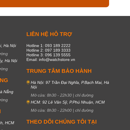
C
LIÊN HỆ HỖ TRỢ
i, Hà Nội
Hotline 1: 093 189 2222
Hotline 2: 097 189 3333
ường
Hotline 3: 096 139 5555
Email: info@watchstore.vn
y, Hà Nội
ường
TRUNG TÂM BẢO HÀNH
UNG
Hà Nội: 97 Trần Đại Nghĩa, P.Bạch Mai, Hà
Nội
Đà Nẵng
Mở cửa:
8h30
-
22h30
|
chỉ đường
ường
HCM: 92 Lê Văn Sỹ, P.Phú Nhuận, HCM
Mở cửa:
8h30
-
22h00
|
chỉ đường
M
THEO DÕI CHÚNG TÔI TẠI
nh, HCM