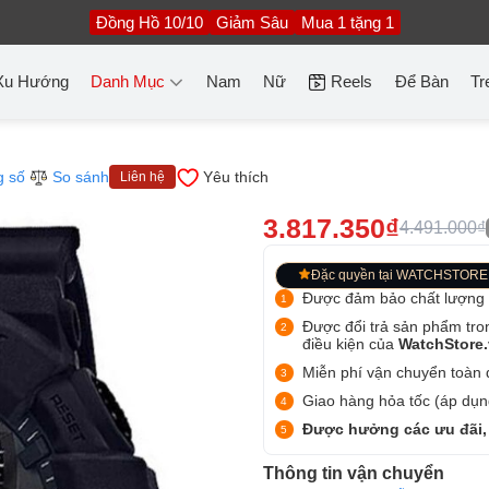
Đồng Hồ 10/10
Giảm Sâu
Mua 1 tặng 1
Xu Hướng
Danh Mục
Nam
Nữ
Reels
Để Bàn
Tr
g số
So sánh
Yêu thích
Liên hệ
3.817.350₫
4.491.000₫
Đặc quyền tại WATCHSTORE
Được đảm bảo chất lượng
Được đổi trả sản phẩm tro
điều kiện của
WatchStore
Miễn phí vận chuyển toàn q
Giao hàng hỏa tốc (áp dụng
Được hưởng các ưu đãi,
Thông tin vận chuyển