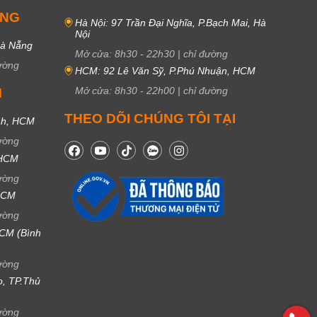
UNG
Hà Nội: 97 Trần Đại Nghĩa, P.Bạch Mai, Hà
Nội
Đà Nẵng
Mở cửa:
8h30
-
22h30
|
chỉ đường
ường
HCM: 92 Lê Văn Sỹ, P.Phú Nhuận, HCM
Mở cửa:
8h30
-
22h00
|
chỉ đường
M
THEO DÕI CHÚNG TÔI TẠI
nh, HCM
ường
 HCM
ường
 HCM
ường
CM (Bình
ường
ọ, TP.Thủ
ường