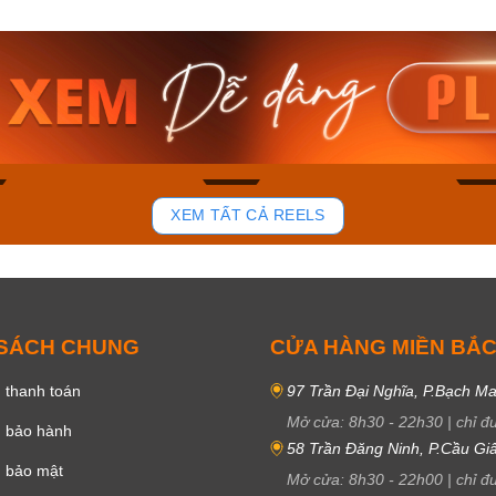
am MTS-
Casio Nam MTS-
Casio U
VDF
RS100L-1AVDF
230EL-
₫
4.276.000₫
2.117.0
50₫
3.634.600₫
1.799.
ay
Mua ngay
Mua 
82
39
XEM TẤT CẢ REELS
 SÁCH CHUNG
CỬA HÀNG MIỀN BẮ
 thanh toán
97 Trần Đại Nghĩa, P.Bạch Ma
Mở cửa:
8h30
-
22h30
|
chỉ đ
h bảo hành
58 Trần Đăng Ninh, P.Cầu Giấ
h bảo mật
Mở cửa:
8h30
-
22h00
|
chỉ đ