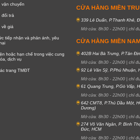
 vận chuyển
CỬA HÀNG MIỀN TR
đổi trả
339 Lê Duẩn, P.Thanh Khê, 
 về giá
Mở cửa:
8h30
-
22h00
|
chỉ đ
c tiếp nhận và phản ánh, yêu
CỬA HÀNG MIỀN NA
nại
402B Hai Bà Trưng, P.Tân Đị
iện hoặc hạn chế trong việc cung
óa, dịch vụ
Mở cửa:
8h30
-
22h00
|
chỉ đ
92 Lê Văn Sỹ, P.Phú Nhuận,
các trang TMĐT
Mở cửa:
8h30
-
22h00
|
chỉ đ
61 Quang Trung, P.Gò Vấp,
Mở cửa:
8h30
-
22h00
|
chỉ đ
642 CMT8, P.Thủ Dầu Một, H
Dương)
Mở cửa:
8h30
-
22h00
|
chỉ đ
274 Võ Văn Ngân, P. Bình Th
Đức, HCM
Mở cửa:
8h30
-
22h00
|
chỉ đ