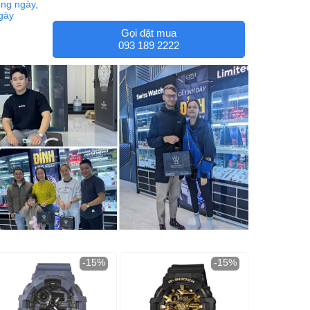
ng ngày,
ngày
Gọi đặt mua
093 189 2222
-15%
-15%