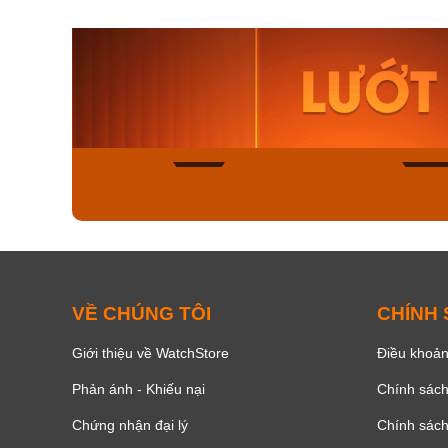
Orient Nam RA-
Casio N
AA0B05R19B
115D-1A
9.480.000₫
2.823.000
8.058.000₫
2.399.5
Mua ngay
Mua ng
139
VỀ CHÚNG TÔI
CHÍNH
Giới thiệu về WatchStore
Điều khoản
Phản ánh - Khiếu nại
Chính sác
Chứng nhận đại lý
Chính sác