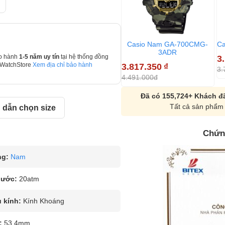
Casio Nam GA-700CMG-
Ca
3ADR
3
o hành
1-5 năm uy tín
tại hệ thống đồng
3.817.350
₫
 WatchStore
Xem địa chỉ bảo hành
3.
4.491.000đ
Đã có 155,724+ Khách đã
Tất cả sản phẩm 
dẫn chọn size
Chứn
ng:
Nam
nước:
20atm
u kính:
Kính Khoáng
:
53.4mm