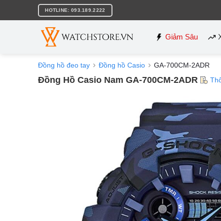
Bỏ
HOTLINE: 093.189.2222
qua
nội
dung
Giảm Sâu
Đồng hồ đeo tay
Đồng hồ Casio
GA-700CM-2ADR
Đồng Hồ Casio Nam GA-700CM-2ADR
Th