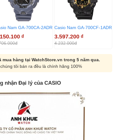
sio Nam GA-700CA-2ADR
Casio Nam GA-700CF-1ADR
.150.100
₫
3.597.200
₫
706.000đ
4.232.000đ
 mua hàng tại WatchStore.vn trong 5 năm qua.
chúng tôi bán ra đều là chính hãng 100%
g nhận Đại lý của CASIO