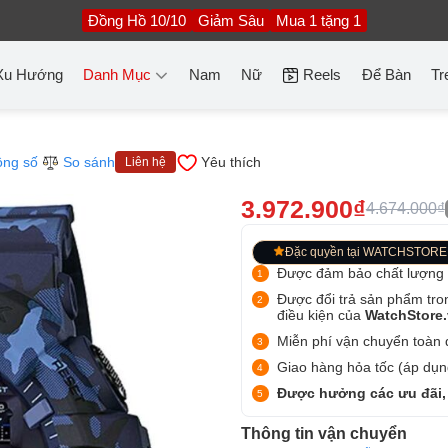
Đồng Hồ 10/10
Giảm Sâu
Mua 1 tặng 1
Xu Hướng
Danh Mục
Nam
Nữ
Reels
Để Bàn
Tr
ông số
So sánh
Yêu thích
Liên hệ
3.972.900₫
4.674.000₫
Đặc quyền tại WATCHSTORE
Được đảm bảo chất lượng
Được đổi trả sản phẩm tro
điều kiện của
WatchStore
Miễn phí vận chuyển toàn q
Giao hàng hỏa tốc (áp dụng
Được hưởng các ưu đãi,
Thông tin vận chuyển