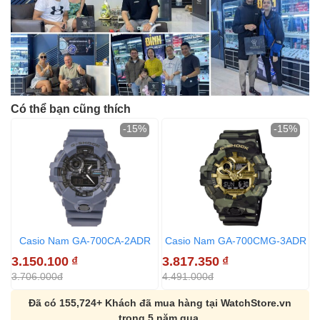
Có thể bạn cũng thích
-15%
-15%
Casio Nam GA-700CA-2ADR
Casio Nam GA-700CMG-3ADR
3.150.100
₫
3.817.350
₫
3
3.706.000đ
4.491.000đ
4
Đã có 155,724+ Khách đã mua hàng tại WatchStore.vn
trong 5 năm qua.