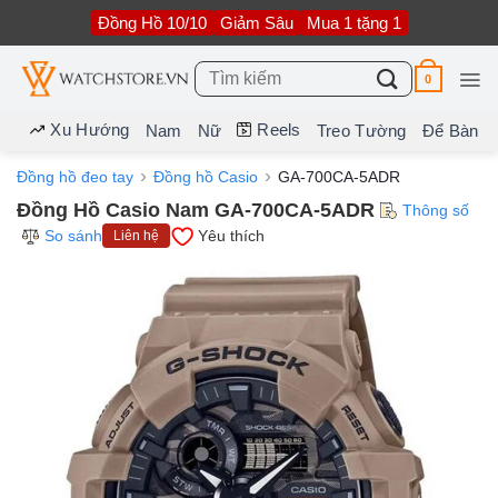
Bỏ
Đồng Hồ 10/10
Giảm Sâu
Mua 1 tặng 1
qua
nội
dung
Tìm
0
kiếm:
Xu Hướng
Reels
Nam
Nữ
Treo Tường
Để Bàn
Đồng hồ đeo tay
Đồng hồ Casio
GA-700CA-5ADR
Đồng Hồ Casio Nam GA-700CA-5ADR
Thông số
So sánh
Yêu thích
Liên hệ