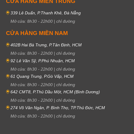
CỬA HÀNG MIỀN TRUNG
339 Lê Duẩn, P.Thanh Khê, Đà Nẵng
Mở cửa:
8h30
-
22h00
|
chỉ đường
CỬA HÀNG MIỀN NAM
402B Hai Bà Trưng, P.Tân Định, HCM
Mở cửa:
8h30
-
22h00
|
chỉ đường
92 Lê Văn Sỹ, P.Phú Nhuận, HCM
Mở cửa:
8h30
-
22h00
|
chỉ đường
61 Quang Trung, P.Gò Vấp, HCM
Mở cửa:
8h30
-
22h00
|
chỉ đường
642 CMT8, P.Thủ Dầu Một, HCM (Bình Dương)
Mở cửa:
8h30
-
22h00
|
chỉ đường
274 Võ Văn Ngân, P. Bình Thọ, TP.Thủ Đức, HCM
Mở cửa:
8h30
-
22h00
|
chỉ đường