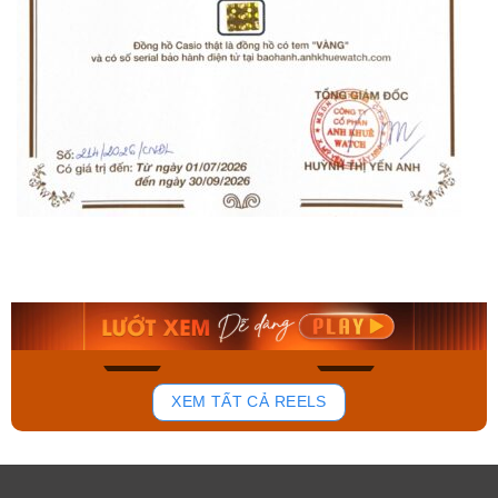
Orient Nam RA-
Casio Nam MTS-
AA0B05R19B
115D-1AVDF
9.480.000₫
2.823.000₫
8.058.000₫
2.399.550₫
Mua ngay
Mua ngay
194
110
XEM TẤT CẢ REELS