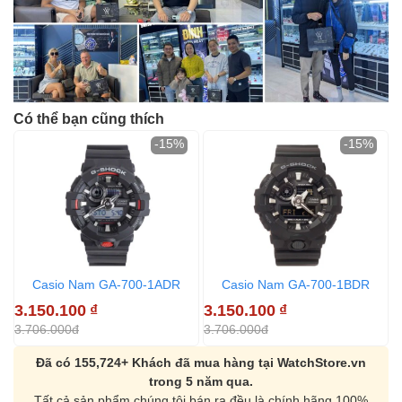
Có thể bạn cũng thích
-15%
-15%
Casio Nam GA-700-1ADR
Casio Nam GA-700-1BDR
3.150.100
₫
3.150.100
₫
3
3.706.000đ
3.706.000đ
3
Đã có 155,724+ Khách đã mua hàng tại WatchStore.vn
trong 5 năm qua.
Tất cả sản phẩm chúng tôi bán ra đều là chính hãng 100%