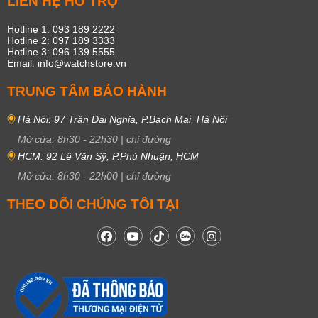
LIÊN HỆ HỖ TRỢ
Hotline 1: 093 189 2222
Hotline 2: 097 189 3333
Hotline 3: 096 139 5555
Email: info@watchstore.vn
TRUNG TÂM BẢO HÀNH
Hà Nội: 97 Trần Đại Nghĩa, P.Bạch Mai, Hà Nội
Mở cửa:
8h30
-
22h30
|
chỉ đường
HCM: 92 Lê Văn Sỹ, P.Phú Nhuận, HCM
Mở cửa:
8h30
-
22h00
|
chỉ đường
THEO DÕI CHÚNG TÔI TẠI