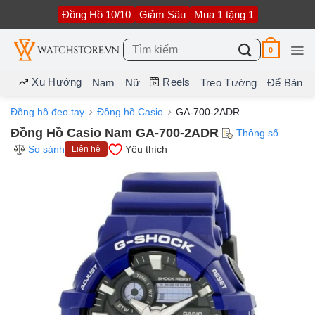
Bỏ
Đồng Hồ 10/10
Giảm Sâu
Mua 1 tặng 1
qua
nội
dung
Tìm
0
kiếm:
Xu Hướng
Reels
Nam
Nữ
Treo Tường
Để Bàn
Đồng hồ đeo tay
Đồng hồ Casio
GA-700-2ADR
Đồng Hồ Casio Nam GA-700-2ADR
Thông số
So sánh
Yêu thích
Liên hệ