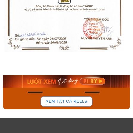
Orient Nam RA-
Casio Nam MTS-
AA0B05R19B
115D-1AVDF
9.480.000₫
2.823.000₫
8.058.000₫
2.399.550₫
Mua ngay
Mua ngay
190
106
XEM TẤT CẢ REELS