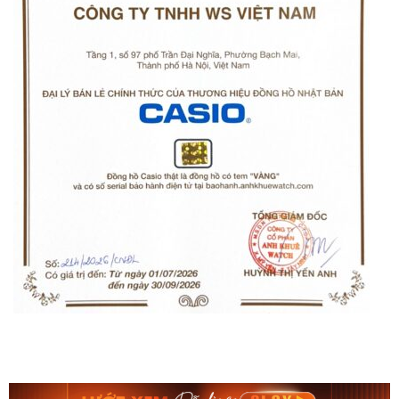
Orient Nam RA-
Casio Nam MTS-
AA0B05R19B
115D-1AVDF
9.480.000₫
2.823.000₫
8.058.000₫
2.399.550₫
Mua ngay
Mua ngay