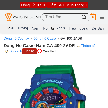
Bỏ
Đồng Hồ 10/10
Giảm Sâu
Mua 1 tặng 1
qua
nội
dung
Tìm
0
kiếm:
Xu Hướng
Reels
Nam
Nữ
Treo Tường
Để Bàn
Đồng hồ đeo tay
Đồng hồ Casio
GA-400-2ADR
Đồng Hồ Casio Nam GA-400-2ADR
Thông số
So sánh
Yêu thích
Liên hệ