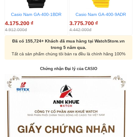
Casio Nam GA-400-1BDR
Casio Nam GA-400-9ADR
4.175.200
₫
3.775.700
₫
3
4.912.000đ
4.442.000đ
4
Đã có 155,724+ Khách đã mua hàng tại WatchStore.vn
trong 5 năm qua.
Tất cả sản phẩm chúng tôi bán ra đều là chính hãng 100%
Chứng nhận Đại lý của CASIO