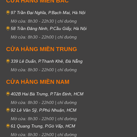
CỬA HÀNG MIỀN BẮC
97 Trần Đại Nghĩa, P.Bạch Mai, Hà Nội
Mở cửa:
8h30
-
22h30
|
chỉ đường
58 Trần Đăng Ninh, P.Cầu Giấy, Hà Nội
Mở cửa:
8h30
-
22h00
|
chỉ đường
CỬA HÀNG MIỀN TRUNG
339 Lê Duẩn, P.Thanh Khê, Đà Nẵng
Mở cửa:
8h30
-
22h00
|
chỉ đường
CỬA HÀNG MIỀN NAM
402B Hai Bà Trưng, P.Tân Định, HCM
Mở cửa:
8h30
-
22h00
|
chỉ đường
92 Lê Văn Sỹ, P.Phú Nhuận, HCM
Mở cửa:
8h30
-
22h00
|
chỉ đường
61 Quang Trung, P.Gò Vấp, HCM
Mở cửa:
8h30
-
22h00
|
chỉ đường