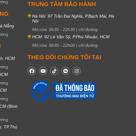
ường
TRUNG TÂM BẢO HÀNH
UNG
Hà Nội: 97 Trần Đại Nghĩa, P.Bạch Mai, Hà
Nội
Đà Nẵng
Mở cửa:
8h30
-
22h30
|
chỉ đường
ường
HCM: 92 Lê Văn Sỹ, P.Phú Nhuận, HCM
Mở cửa:
8h30
-
22h00
|
chỉ đường
M
THEO DÕI CHÚNG TÔI TẠI
nh, HCM
ường
 HCM
ường
 HCM
ường
CM (Bình
ường
ọ, TP.Thủ