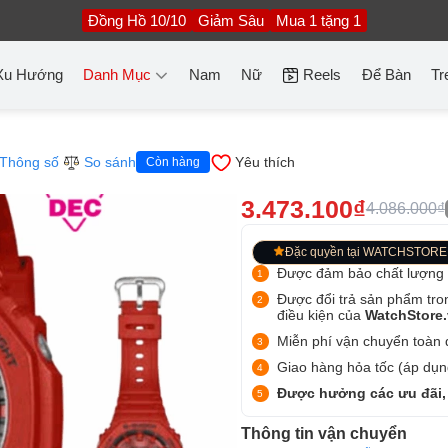
Đồng Hồ 10/10
Giảm Sâu
Mua 1 tặng 1
Xu Hướng
Danh Mục
Nam
Nữ
Reels
Để Bàn
Tr
Thông số
So sánh
Yêu thích
Còn hàng
3.473.100₫
4.086.000₫
Đặc quyền tại WATCHSTORE
Được đảm bảo chất lượng
Được đổi trả sản phẩm tro
điều kiện của
WatchStore
Miễn phí vận chuyển toàn q
Giao hàng hỏa tốc (áp dụng
Được hưởng các ưu đãi,
Thông tin vận chuyển