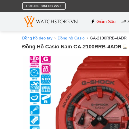
Bỏ
HOTLINE: 093.189.2222
qua
nội
dung
Giảm Sâu
Đồng hồ đeo tay
Đồng hồ Casio
GA-2100RRB-4ADR
Đồng Hồ Casio Nam GA-2100RRB-4ADR