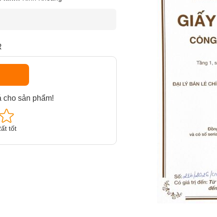
R
á cho sản phẩm!
ất tốt