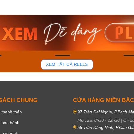
am MTS-
Casio Nam MTS-
Casio U
VDF
RS100L-1AVDF
230EL-
₫
4.276.000₫
2.117.0
50₫
3.634.600₫
1.799.
ay
Mua ngay
Mua 
82
39
XEM TẤT CẢ REELS
 SÁCH CHUNG
CỬA HÀNG MIỀN BẮ
 thanh toán
97 Trần Đại Nghĩa, P.Bạch Ma
Mở cửa:
8h30
-
22h30
|
chỉ đ
h bảo hành
58 Trần Đăng Ninh, P.Cầu Giấ
h bảo mật