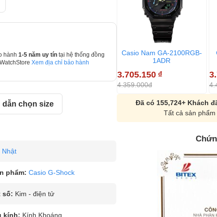
Casio Nam GA-2100RGB-
o hành
1-5 năm uy tín
tại hệ thống đồng
1ADR
 WatchStore
Xem địa chỉ bảo hành
3.705.150
₫
3
4.359.000đ
4.
Đã có 155,724+ Khách đã
dẫn chọn size
Tất cả sản phẩm 
Chứn
Nhật
n phẩm:
Casio G-Shock
 số:
Kim - điện tử
u kính:
Kính Khoáng