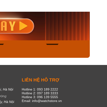
nisex AQ-
Casio Nữ LTP-V300L-
Casio
1ADF
4AUDF
1381L
00₫
1.893.000₫
1.893.
450₫
1.609.050₫
1.609
ngay
Mua ngay
Mua
47
17
C
LIÊN HỆ HỖ TRỢ
i, Hà Nội
Hotline 1: 093 189 2222
Hotline 2: 097 189 3333
ường
Hotline 3: 096 139 5555
Email: info@watchstore.vn
y, Hà Nội