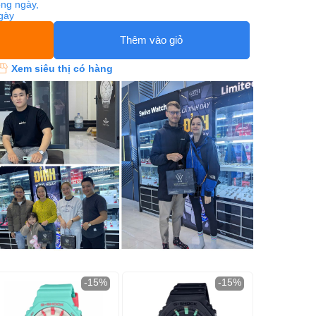
ng ngày,
ngày
Thêm vào giỏ
Xem siêu thị có hàng
-15%
-15%