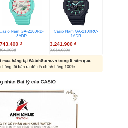
Casio Nam GA-2100RB-
Casio Nam GA-2100RC-
Casio Na
3ADR
1ADR
1
.743.400
₫
3.241.900
₫
3.241.900
404.000đ
3.814.000đ
3.814.000đ
 mua hàng tại WatchStore.vn trong 5 năm qua.
chúng tôi bán ra đều là chính hãng 100%
g nhận Đại lý của CASIO