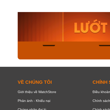
Orient Nam RA-
Casio N
AA0B05R19B
115D-1A
9.480.000₫
2.823.000
8.058.000₫
2.399.5
Mua ngay
Mua ng
139
VỀ CHÚNG TÔI
CHÍNH
Giới thiệu về WatchStore
Điều khoản
Phản ánh - Khiếu nại
Chính sác
Chứng nhận đại lý
Chính sác