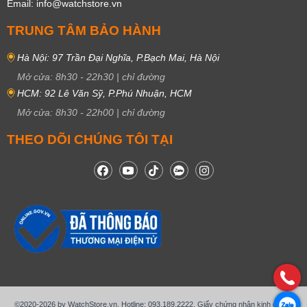
Email: info@watchstore.vn
TRUNG TÂM BẢO HÀNH
Hà Nội: 97 Trần Đại Nghĩa, P.Bạch Mai, Hà Nội
Mở cửa:
8h30
-
22h30
|
chỉ đường
HCM: 92 Lê Văn Sỹ, P.Phú Nhuận, HCM
Mở cửa:
8h30
-
22h00
|
chỉ đường
THEO DÕI CHÚNG TÔI TẠI
©2020-2026 by WatchStore.vn. Hotline: 093.189.2222. Giấy chứng nhận kinh doanh