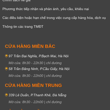
Chính sách về giá
Phương thức tiếp nhận và phản ánh, yêu cầu, khiêu nại
Các điều kiện hoặc hạn chế trong việc cung cấp hàng hóa, dịch vụ
Thông tin các trang TMĐT
CỬA HÀNG MIỀN BẮC
97 Trần Đại Nghĩa, P.Bạch Mai, Hà Nội
Mở cửa:
8h30
-
22h30
|
chỉ đường
58 Trần Đăng Ninh, P.Cầu Giấy, Hà Nội
Mở cửa:
8h30
-
22h00
|
chỉ đường
CỬA HÀNG MIỀN TRUNG
339 Lê Duẩn, P.Thanh Khê, Đà Nẵng
Mở cửa:
8h30
-
22h00
|
chỉ đường