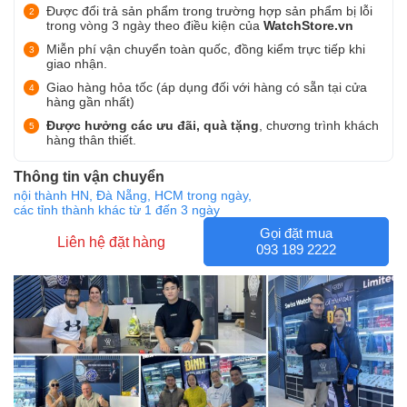
Được đổi trả sản phẩm trong trường hợp sản phẩm bị lỗi
trong vòng 3 ngày theo điều kiện của
WatchStore.vn
Miễn phí vận chuyển toàn quốc, đồng kiểm trực tiếp khi
giao nhận.
Giao hàng hỏa tốc (áp dụng đối với hàng có sẵn tại cửa
hàng gần nhất)
Được hưởng các ưu đãi, quà tặng
, chương trình khách
hàng thân thiết.
Thông tin vận chuyển
nội thành HN, Đà Nẵng, HCM trong ngày,
các tỉnh thành khác từ 1 đến 3 ngày
Gọi đặt mua
Liên hệ đặt hàng
093 189 2222