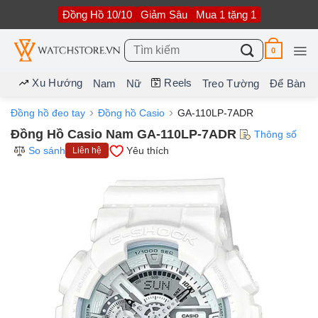
Bỏ
Đồng Hồ 10/10
Giảm Sâu
Mua 1 tặng 1
qua
nội
dung
Tìm
0
kiếm:
Xu Hướng
Reels
Nam
Nữ
Treo Tường
Để Bàn
Đồng hồ đeo tay
Đồng hồ Casio
GA-110LP-7ADR
Đồng Hồ Casio Nam GA-110LP-7ADR
Thông số
So sánh
Yêu thích
Liên hệ