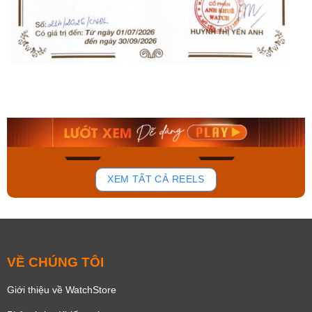
Orient Nam RA-
Casio Nam MTS-
AA0B05R19B
115D-1AVDF
9.480.000₫
2.823.000₫
8.058.000₫
2.399.550₫
Mua ngay
Mua ngay
140
83
XEM TẤT CẢ REELS
VỀ CHÚNG TÔI
Giới thiệu về WatchStore