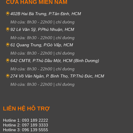
CỬA HÀNG MIỀN NAM
402B Hai Bà Trưng, P.Tân Định, HCM
Mở cửa:
8h30
-
22h00
|
chỉ đường
92 Lê Văn Sỹ, P.Phú Nhuận, HCM
Mở cửa:
8h30
-
22h00
|
chỉ đường
61 Quang Trung, P.Gò Vấp, HCM
Mở cửa:
8h30
-
22h00
|
chỉ đường
642 CMT8, P.Thủ Dầu Một, HCM (Bình Dương)
Mở cửa:
8h30
-
22h00
|
chỉ đường
274 Võ Văn Ngân, P. Bình Thọ, TP.Thủ Đức, HCM
Mở cửa:
8h30
-
22h00
|
chỉ đường
LIÊN HỆ HỖ TRỢ
Hotline 1: 093 189 2222
Hotline 2: 097 189 3333
Hotline 3: 096 139 5555