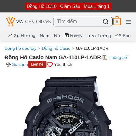
Bỏ
Đồng Hồ 10/10
Giảm Sâu
Mua 1 tặng 1
qua
nội
dung
Tìm
0
kiếm:
Xu Hướng
Reels
Nam
Nữ
Treo Tường
Để Bàn
Đồng hồ đeo tay
Đồng hồ Casio
GA-110LP-1ADR
Đồng Hồ Casio Nam GA-110LP-1ADR
Thông số
So sánh
Yêu thích
Liên hệ