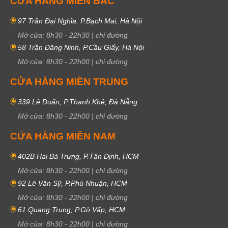
CỬA HÀNG MIỀN BẮC
97 Trần Đại Nghĩa, P.Bạch Mai, Hà Nội
Mở cửa:
8h30
-
22h30
|
chỉ đường
58 Trần Đăng Ninh, P.Cầu Giấy, Hà Nội
Mở cửa:
8h30
-
22h00
|
chỉ đường
CỬA HÀNG MIỀN TRUNG
339 Lê Duẩn, P.Thanh Khê, Đà Nẵng
Mở cửa:
8h30
-
22h00
|
chỉ đường
CỬA HÀNG MIỀN NAM
402B Hai Bà Trưng, P.Tân Định, HCM
Mở cửa:
8h30
-
22h00
|
chỉ đường
92 Lê Văn Sỹ, P.Phú Nhuận, HCM
Mở cửa:
8h30
-
22h00
|
chỉ đường
61 Quang Trung, P.Gò Vấp, HCM
Mở cửa:
8h30
-
22h00
|
chỉ đường