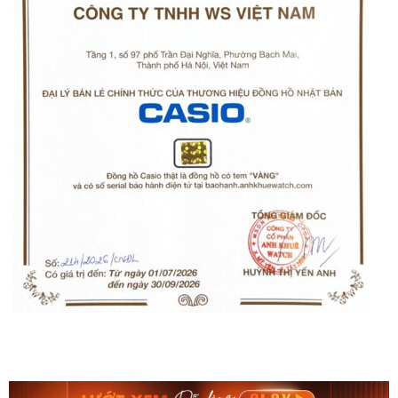
Orient Nam RA-
Casio Nam MTS-
AA0B05R19B
115D-1AVDF
9.480.000₫
2.823.000₫
8.058.000₫
2.399.550₫
Mua ngay
Mua ngay