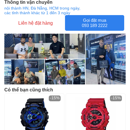
Thông tin vận chuyển
nội thành HN, Đà Nẵng, HCM trong ngày,
các tỉnh thành khác từ 1 đến 3 ngày
Gọi đặt mua
Liên hệ đặt hàng
093 189 2222
Có thể bạn cũng thích
-15%
-15%