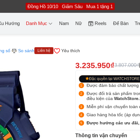
Đồng Hồ 10/10
Giảm Sâu
Mua 1 tặng 1
Xu Hướng
Danh Mục
Nam
Nữ
Reels
Để Bàn
Tr
ng số
So sánh
Yêu thích
Liên hệ
3.235.950₫
3.807.000₫
Đặc quyền tại WATCHSTORE
Được đảm bảo chất lượng
Được đổi trả sản phẩm tro
điều kiện của
WatchStore
Miễn phí vận chuyển toàn q
Giao hàng hỏa tốc (áp dụng
Được hưởng các ưu đãi,
Thông tin vận chuyển