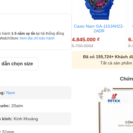
Casio Nam GA-110JAH22-
2ADR
o hành
1-5 năm uy tín
tại hệ thống đồng
4.845.000
₫
6
 WatchStore
Xem địa chỉ bảo hành
5.700.000đ
8.
Đã có 155,724+ Khách đã
Tất cả sản phẩm 
dẫn chọn size
Chứn
ng:
Nam
nước:
20atm
u kính:
Kính Khoáng
:
51mm