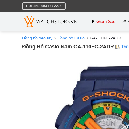
Bỏ
HOTLINE: 093.189.2222
qua
nội
dung
Giảm Sâu
Đồng hồ đeo tay
Đồng hồ Casio
GA-110FC-2ADR
Đồng Hồ Casio Nam GA-110FC-2ADR
Thô