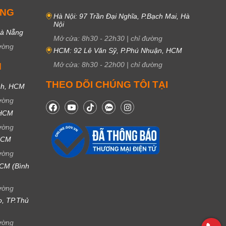
UNG
Hà Nội: 97 Trần Đại Nghĩa, P.Bạch Mai, Hà
Nội
Đà Nẵng
Mở cửa:
8h30
-
22h30
|
chỉ đường
ường
HCM: 92 Lê Văn Sỹ, P.Phú Nhuận, HCM
Mở cửa:
8h30
-
22h00
|
chỉ đường
M
THEO DÕI CHÚNG TÔI TẠI
nh, HCM
ường
 HCM
ường
 HCM
ường
CM (Bình
ường
ọ, TP.Thủ
ường