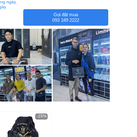
ng ngày,
ngày
Gọi đặt mua
093 189 2222
-15%