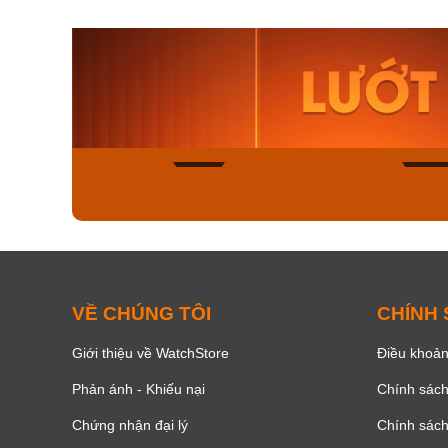
Orient Nam RA-
Casio N
AA0B05R19B
115D-1A
9.480.000₫
2.823.000
8.058.000₫
2.399.5
Mua ngay
Mua ng
136
VỀ CHÚNG TÔI
CHÍNH
Giới thiệu về WatchStore
Điều khoản
Phản ánh - Khiếu nại
Chính sác
Chứng nhận đại lý
Chính sác