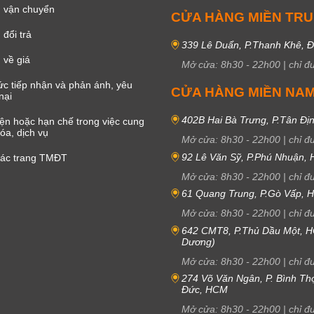
 vận chuyển
CỬA HÀNG MIỀN TR
đổi trả
339 Lê Duẩn, P.Thanh Khê, 
 về giá
Mở cửa:
8h30
-
22h00
|
chỉ đ
c tiếp nhận và phản ánh, yêu
CỬA HÀNG MIỀN NA
nại
402B Hai Bà Trưng, P.Tân Đị
iện hoặc hạn chế trong việc cung
óa, dịch vụ
Mở cửa:
8h30
-
22h00
|
chỉ đ
92 Lê Văn Sỹ, P.Phú Nhuận,
các trang TMĐT
Mở cửa:
8h30
-
22h00
|
chỉ đ
61 Quang Trung, P.Gò Vấp,
Mở cửa:
8h30
-
22h00
|
chỉ đ
642 CMT8, P.Thủ Dầu Một, H
Dương)
Mở cửa:
8h30
-
22h00
|
chỉ đ
274 Võ Văn Ngân, P. Bình Th
Đức, HCM
Mở cửa:
8h30
-
22h00
|
chỉ đ