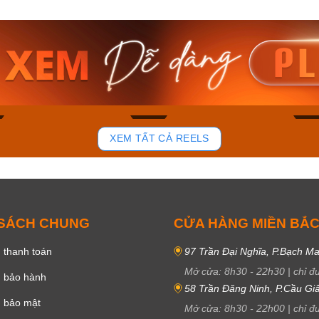
am MTS-
Casio Nam MTS-
Casio U
VDF
RS100L-1AVDF
230EL-
₫
4.276.000₫
2.117.0
50₫
3.634.600₫
1.799.
ay
Mua ngay
Mua 
81
37
XEM TẤT CẢ REELS
 SÁCH CHUNG
CỬA HÀNG MIỀN BẮ
 thanh toán
97 Trần Đại Nghĩa, P.Bạch Ma
Mở cửa:
8h30
-
22h30
|
chỉ đ
h bảo hành
58 Trần Đăng Ninh, P.Cầu Giấ
h bảo mật
Mở cửa:
8h30
-
22h00
|
chỉ đ