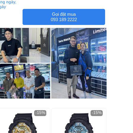
ng ngày,
ngày
Gọi đặt mua
093 189 2222
-15%
-15%