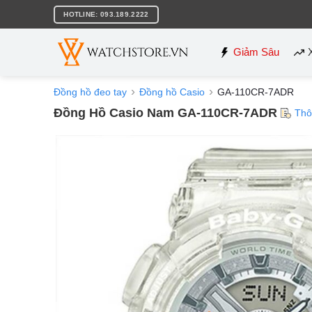
Bỏ
HOTLINE: 093.189.2222
qua
nội
dung
Giảm Sâu
Đồng hồ đeo tay
Đồng hồ Casio
GA-110CR-7ADR
Đồng Hồ Casio Nam GA-110CR-7ADR
Thô