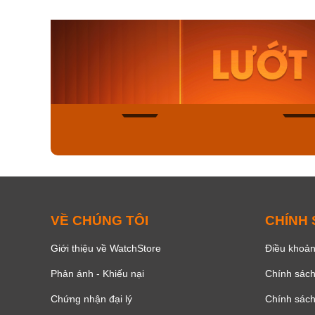
Orient Nam RA-
Casio N
AA0B05R19B
115D-1A
9.480.000₫
2.823.000
8.058.000₫
2.399.5
Mua ngay
Mua ng
133
VỀ CHÚNG TÔI
CHÍNH
Giới thiệu về WatchStore
Điều khoản
Phản ánh - Khiếu nại
Chính sác
Chứng nhận đại lý
Chính sác