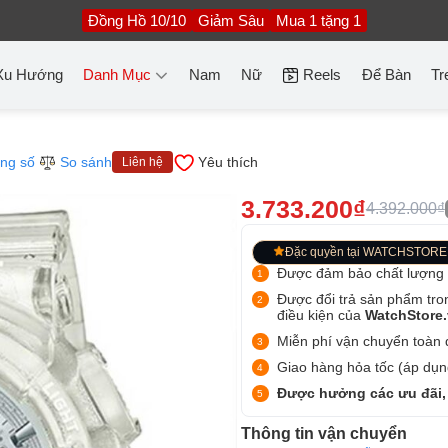
Đồng Hồ 10/10
Giảm Sâu
Mua 1 tặng 1
Xu Hướng
Danh Mục
Nam
Nữ
Reels
Để Bàn
Tr
ng số
So sánh
Yêu thích
Liên hệ
3.733.200₫
4.392.000₫
Đặc quyền tại WATCHSTORE
Được đảm bảo chất lượng
Được đổi trả sản phẩm tro
điều kiện của
WatchStore
Miễn phí vận chuyển toàn q
Giao hàng hỏa tốc (áp dụng
Được hưởng các ưu đãi,
Thông tin vận chuyển