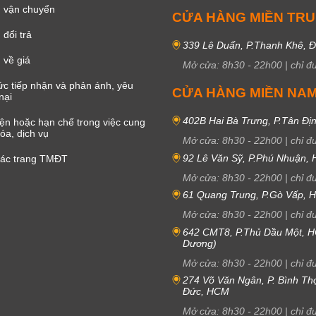
 vận chuyển
CỬA HÀNG MIỀN TR
đổi trả
339 Lê Duẩn, P.Thanh Khê, 
 về giá
Mở cửa:
8h30
-
22h00
|
chỉ đ
c tiếp nhận và phản ánh, yêu
CỬA HÀNG MIỀN NA
nại
402B Hai Bà Trưng, P.Tân Đị
iện hoặc hạn chế trong việc cung
óa, dịch vụ
Mở cửa:
8h30
-
22h00
|
chỉ đ
92 Lê Văn Sỹ, P.Phú Nhuận,
các trang TMĐT
Mở cửa:
8h30
-
22h00
|
chỉ đ
61 Quang Trung, P.Gò Vấp,
Mở cửa:
8h30
-
22h00
|
chỉ đ
642 CMT8, P.Thủ Dầu Một, H
Dương)
Mở cửa:
8h30
-
22h00
|
chỉ đ
274 Võ Văn Ngân, P. Bình Th
Đức, HCM
Mở cửa:
8h30
-
22h00
|
chỉ đ