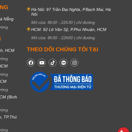
UNG
Hà Nội: 97 Trần Đại Nghĩa, P.Bạch Mai, Hà
Nội
Đà Nẵng
Mở cửa:
8h30
-
22h30
|
chỉ đường
ường
HCM: 92 Lê Văn Sỹ, P.Phú Nhuận, HCM
Mở cửa:
8h30
-
22h00
|
chỉ đường
M
THEO DÕI CHÚNG TÔI TẠI
nh, HCM
ường
 HCM
ường
 HCM
ường
CM (Bình
ường
ọ, TP.Thủ
ường