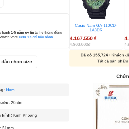
Casio Nam GA-110CD-
1A3DR
o hành
1-5 năm uy tín
tại hệ thống đồng
4.167.550
₫
4
 WatchStore
Xem địa chỉ bảo hành
4.903.000đ
4.
Đã có 155,724+ Khách đã
Tất cả sản phẩm 
dẫn chọn size
Chứn
ng:
Nam
nước:
20atm
u kính:
Kính Khoáng
:
51mm