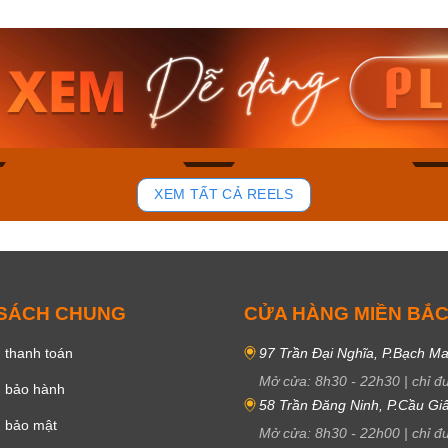
am MTS-
Casio Nam MTS-
Casio U
VDF
RS100L-1AVDF
230EL-
₫
4.276.000₫
2.117.0
50₫
3.634.600₫
1.799.
ay
Mua ngay
Mua 
81
37
XEM TẤT CẢ REELS
 SÁCH CHUNG
CỬA HÀNG MIỀN BẮ
 thanh toán
97 Trần Đại Nghĩa, P.Bạch Ma
Mở cửa:
8h30
-
22h30
|
chỉ đ
h bảo hành
58 Trần Đăng Ninh, P.Cầu Giấ
h bảo mật
Mở cửa:
8h30
-
22h00
|
chỉ đ