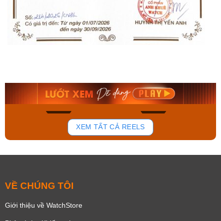
Orient Nam RA-
Casio Nam MTS-
AA0B05R19B
115D-1AVDF
9.480.000₫
2.823.000₫
8.058.000₫
2.399.550₫
Mua ngay
Mua ngay
158
92
XEM TẤT CẢ REELS
VỀ CHÚNG TÔI
Giới thiệu về WatchStore