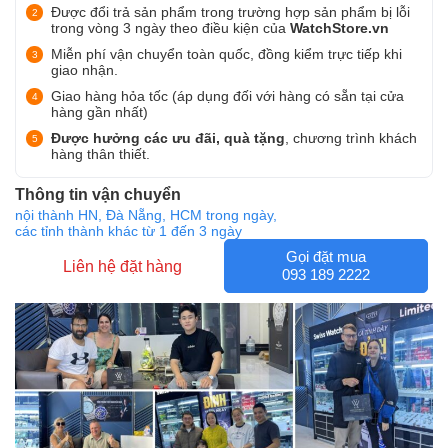
Được đổi trả sản phẩm trong trường hợp sản phẩm bị lỗi
trong vòng 3 ngày theo điều kiện của
WatchStore.vn
Miễn phí vận chuyển toàn quốc, đồng kiểm trực tiếp khi
giao nhận.
Giao hàng hỏa tốc (áp dụng đối với hàng có sẵn tại cửa
hàng gần nhất)
Được hưởng các ưu đãi, quà tặng
, chương trình khách
hàng thân thiết.
Thông tin vận chuyển
nội thành HN, Đà Nẵng, HCM trong ngày,
các tỉnh thành khác từ 1 đến 3 ngày
Gọi đặt mua
Liên hệ đặt hàng
093 189 2222