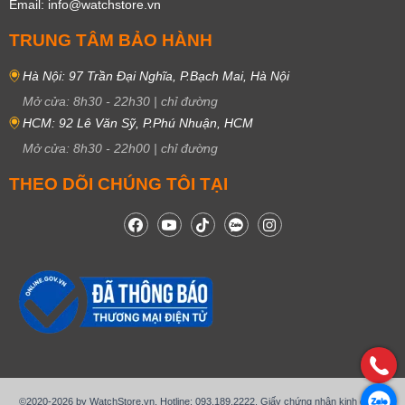
Email: info@watchstore.vn
TRUNG TÂM BẢO HÀNH
Hà Nội: 97 Trần Đại Nghĩa, P.Bạch Mai, Hà Nội
Mở cửa:
8h30
-
22h30
|
chỉ đường
HCM: 92 Lê Văn Sỹ, P.Phú Nhuận, HCM
Mở cửa:
8h30
-
22h00
|
chỉ đường
THEO DÕI CHÚNG TÔI TẠI
©2020-2026 by WatchStore.vn. Hotline: 093.189.2222. Giấy chứng nhận kinh doanh