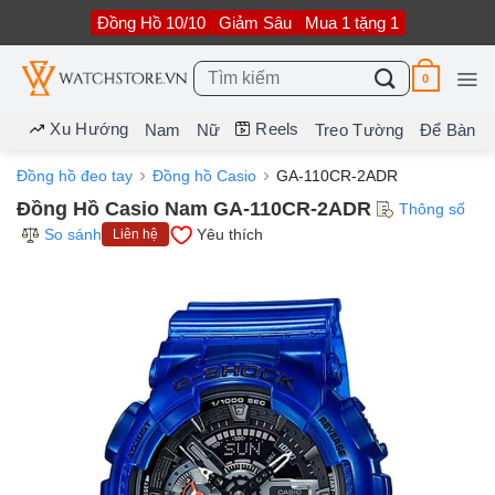
Bỏ
Đồng Hồ 10/10
Giảm Sâu
Mua 1 tặng 1
qua
nội
dung
Tìm
0
kiếm:
Xu Hướng
Reels
Nam
Nữ
Treo Tường
Để Bàn
Đồng hồ đeo tay
Đồng hồ Casio
GA-110CR-2ADR
Đồng Hồ Casio Nam GA-110CR-2ADR
Thông số
So sánh
Yêu thích
Liên hệ