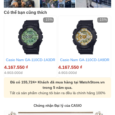
Có thể bạn cũng thích
-15%
-15%
Casio Nam GA-110CD-1A3DR
Casio Nam GA-110CD-1A9DR
4.167.550
₫
4.167.550
₫
4
4.903.000đ
4.903.000đ
4
Đã có 155,724+ Khách đã mua hàng tại WatchStore.vn
trong 5 năm qua.
Tất cả sản phẩm chúng tôi bán ra đều là chính hãng 100%
Chứng nhận Đại lý của CASIO