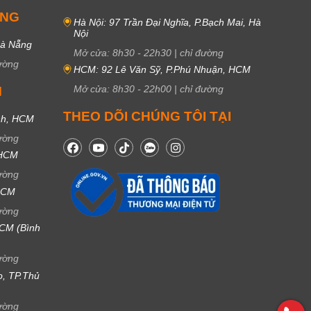
UNG
Hà Nội: 97 Trần Đại Nghĩa, P.Bạch Mai, Hà
Nội
Đà Nẵng
Mở cửa:
8h30
-
22h30
|
chỉ đường
ường
HCM: 92 Lê Văn Sỹ, P.Phú Nhuận, HCM
Mở cửa:
8h30
-
22h00
|
chỉ đường
M
THEO DÕI CHÚNG TÔI TẠI
nh, HCM
ường
 HCM
ường
 HCM
ường
CM (Bình
ường
ọ, TP.Thủ
ường