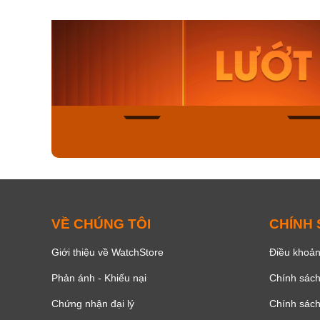
Orient Nam RA-
Casio N
AA0B05R19B
115D-1A
9.480.000₫
2.823.000
8.058.000₫
2.399.5
Mua ngay
Mua ng
159
VỀ CHÚNG TÔI
CHÍNH
Giới thiệu về WatchStore
Điều khoản
Phản ánh - Khiếu nại
Chính sác
Chứng nhận đại lý
Chính sác