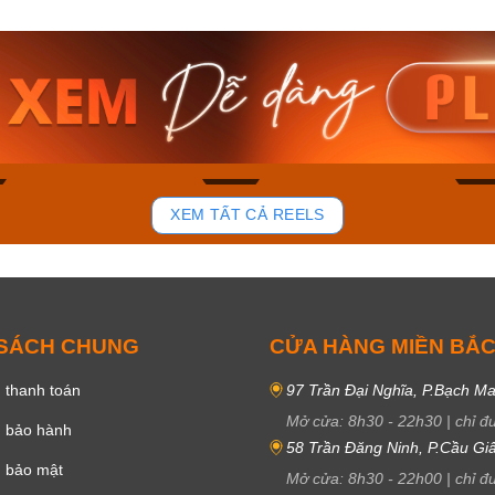
am MTS-
Casio Nam MTS-
Casio U
VDF
RS100L-1AVDF
230EL-
₫
4.276.000₫
2.117.0
50₫
3.634.600₫
1.799.
ay
Mua ngay
Mua 
92
45
XEM TẤT CẢ REELS
 SÁCH CHUNG
CỬA HÀNG MIỀN BẮ
 thanh toán
97 Trần Đại Nghĩa, P.Bạch Ma
Mở cửa:
8h30
-
22h30
|
chỉ đ
h bảo hành
58 Trần Đăng Ninh, P.Cầu Giấ
h bảo mật
Mở cửa:
8h30
-
22h00
|
chỉ đ