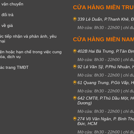
 vận chuyển
CỬA HÀNG MIỀN TR
đổi trả
339 Lê Duẩn, P.Thanh Khê, 
 về giá
Mở cửa:
8h30
-
22h00
|
chỉ đ
c tiếp nhận và phản ánh, yêu
CỬA HÀNG MIỀN NA
nại
402B Hai Bà Trưng, P.Tân Đị
iện hoặc hạn chế trong việc cung
óa, dịch vụ
Mở cửa:
8h30
-
22h00
|
chỉ đ
92 Lê Văn Sỹ, P.Phú Nhuận,
các trang TMĐT
Mở cửa:
8h30
-
22h00
|
chỉ đ
61 Quang Trung, P.Gò Vấp,
Mở cửa:
8h30
-
22h00
|
chỉ đ
642 CMT8, P.Thủ Dầu Một, H
Dương)
Mở cửa:
8h30
-
22h00
|
chỉ đ
274 Võ Văn Ngân, P. Bình Th
Đức, HCM
Mở cửa:
8h30
-
22h00
|
chỉ đ