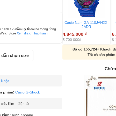
Casio Nam GA-110JAH22-
2ADR
o hành
1-5 năm uy tín
tại hệ thống đồng
4.845.000
₫
6
 WatchStore
Xem địa chỉ bảo hành
5.700.000đ
8.
Đã có 155,724+ Khách đã
Tất cả sản phẩm 
dẫn chọn size
Chứn
Nhật
n phẩm:
Casio G-Shock
 số:
Kim - điện tử
u kính:
Kính Khoáng