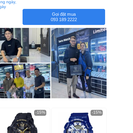
ng ngày,
ngày
Gọi đặt mua
093 189 2222
-15%
-15%