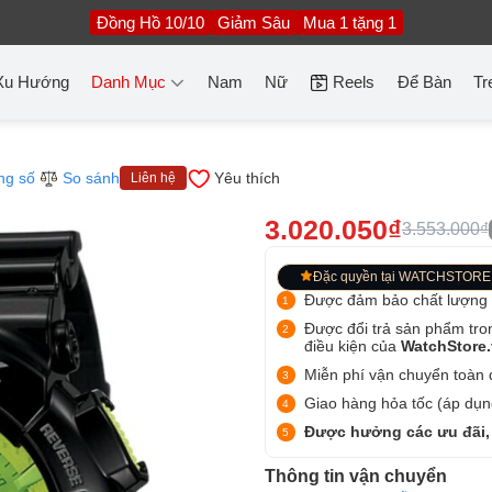
Đồng Hồ 10/10
Giảm Sâu
Mua 1 tặng 1
Xu Hướng
Danh Mục
Nam
Nữ
Reels
Để Bàn
Tr
ng số
So sánh
Yêu thích
Liên hệ
3.020.050₫
3.553.000₫
Đặc quyền tại WATCHSTORE
Được đảm bảo chất lượng
Được đổi trả sản phẩm tro
điều kiện của
WatchStore
Miễn phí vận chuyển toàn q
Giao hàng hỏa tốc (áp dụng
Được hưởng các ưu đãi,
Thông tin vận chuyển