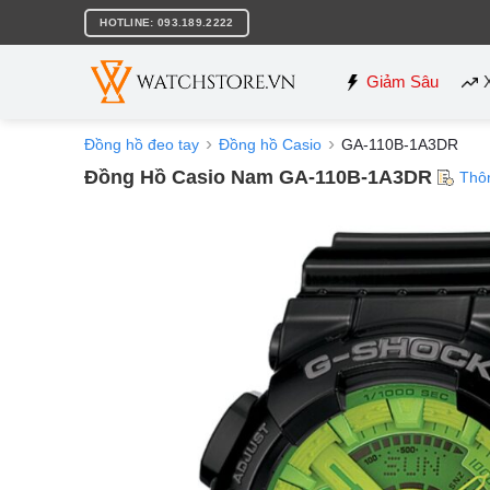
Bỏ
HOTLINE: 093.189.2222
qua
nội
dung
Giảm Sâu
Đồng hồ đeo tay
Đồng hồ Casio
GA-110B-1A3DR
Đồng Hồ Casio Nam GA-110B-1A3DR
Thô