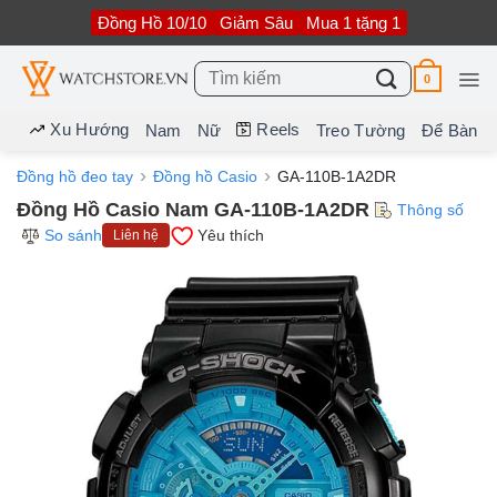
Bỏ
Đồng Hồ 10/10
Giảm Sâu
Mua 1 tặng 1
qua
nội
dung
Tìm
0
kiếm:
Xu Hướng
Reels
Nam
Nữ
Treo Tường
Để Bàn
Đồng hồ đeo tay
Đồng hồ Casio
GA-110B-1A2DR
Đồng Hồ Casio Nam GA-110B-1A2DR
Thông số
So sánh
Yêu thích
Liên hệ