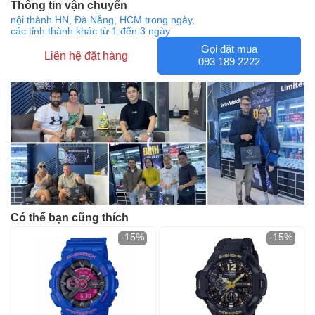
Thông tin vận chuyển
nội thành HN, Đà Nẵng, HCM trong ngày,
các tỉnh thành khác từ 1 đến 3 ngày
Gọi đặt mua
Liên hệ đặt hàng
093 189 2222
Có thể bạn cũng thích
-15%
-15%