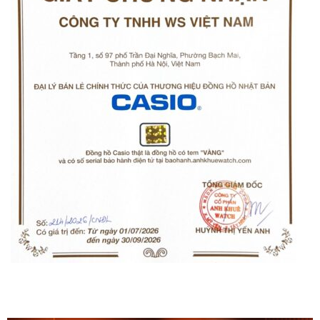
Orient Nam RA-
Casio Nam MTS-
AA0B05R19B
115D-1AVDF
9.480.000₫
2.823.000₫
8.058.000₫
2.399.550₫