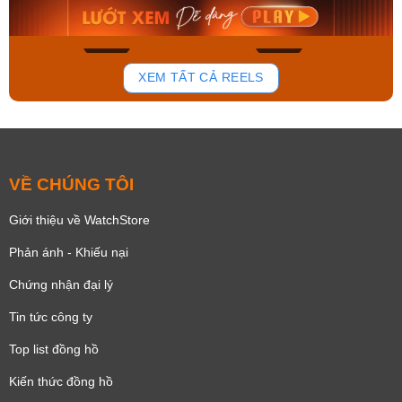
Mua ngay
Mua ngay
177
102
XEM TẤT CẢ REELS
VỀ CHÚNG TÔI
Giới thiệu về WatchStore
Phản ánh - Khiếu nại
Chứng nhận đại lý
Tin tức công ty
Top list đồng hồ
Kiến thức đồng hồ