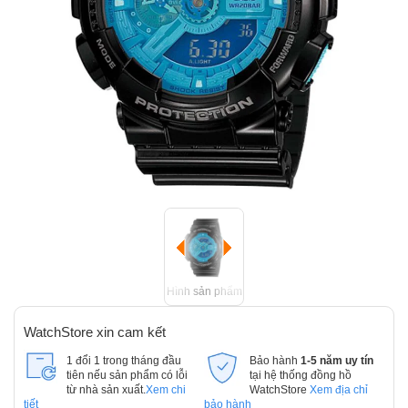
Hình sản phẩm
WatchStore xin cam kết
1 đổi 1 trong tháng đầu
Bảo hành
1-5 năm uy tín
tiên nếu sản phẩm có lỗi
tại hệ thống đồng hồ
từ nhà sản xuất.
Xem chi
WatchStore
Xem địa chỉ
tiết
bảo hành