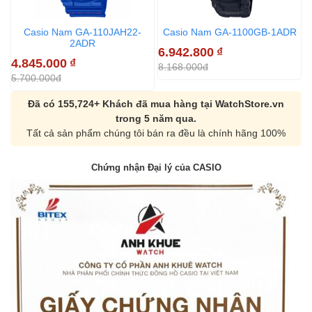
Casio Nam GA-110JAH22-
Casio Nam GA-1100GB-1ADR
2ADR
6.942.800
₫
4
4.845.000
₫
8.168.000đ
5
5.700.000đ
Đã có 155,724+ Khách đã mua hàng tại WatchStore.vn
trong 5 năm qua.
Tất cả sản phẩm chúng tôi bán ra đều là chính hãng 100%
Chứng nhận Đại lý của CASIO