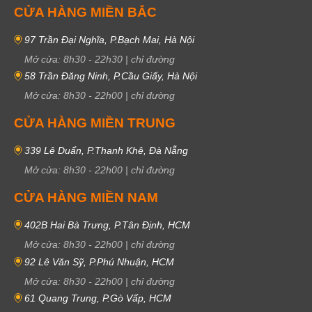
CỬA HÀNG MIỀN BẮC
97 Trần Đại Nghĩa, P.Bạch Mai, Hà Nội
Mở cửa:
8h30
-
22h30
|
chỉ đường
58 Trần Đăng Ninh, P.Cầu Giấy, Hà Nội
Mở cửa:
8h30
-
22h00
|
chỉ đường
CỬA HÀNG MIỀN TRUNG
339 Lê Duẩn, P.Thanh Khê, Đà Nẵng
Mở cửa:
8h30
-
22h00
|
chỉ đường
CỬA HÀNG MIỀN NAM
402B Hai Bà Trưng, P.Tân Định, HCM
Mở cửa:
8h30
-
22h00
|
chỉ đường
92 Lê Văn Sỹ, P.Phú Nhuận, HCM
Mở cửa:
8h30
-
22h00
|
chỉ đường
61 Quang Trung, P.Gò Vấp, HCM