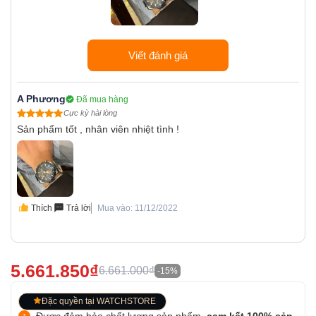
Viết đánh giá
A Phương
Đã mua hàng
Cực kỳ hài lòng
Sản phẩm tốt , nhân viên nhiệt tình !
Thích
Trả lời
Mua vào: 11/12/2022
5.661.850₫
6.661.000₫
-15%
Đặc quyền tại WATCHSTORE
Được đảm bảo chất lượng sản phẩm,
cam kết 100% sản