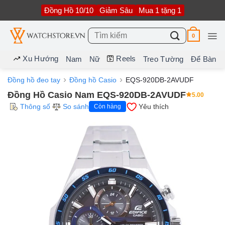
Bỏ
Đồng Hồ 10/10
Giảm Sâu
Mua 1 tặng 1
qua
nội
dung
Tìm
0
kiếm:
Xu Hướng
Reels
Nam
Nữ
Treo Tường
Để Bàn
Đồng hồ đeo tay
Đồng hồ Casio
EQS-920DB-2AVUDF
Đồng Hồ Casio Nam EQS-920DB-2AVUDF
5.00
Thông số
So sánh
Yêu thích
Còn hàng