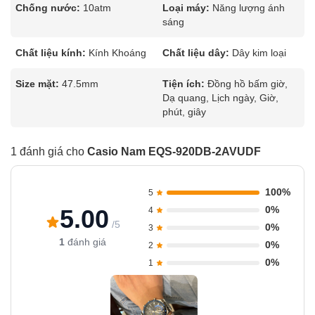
Chống nước:
10atm
Loại máy:
Năng lượng ánh
sáng
Chất liệu kính:
Kính Khoáng
Chất liệu dây:
Dây kim loại
Size mặt:
47.5mm
Tiện ích:
Đồng hồ bấm giờ,
Dạ quang, Lịch ngày, Giờ,
phút, giây
1 đánh giá cho
Casio Nam EQS-920DB-2AVUDF
100%
5
0%
5.00
4
/5
0%
3
1
đánh giá
0%
2
0%
1