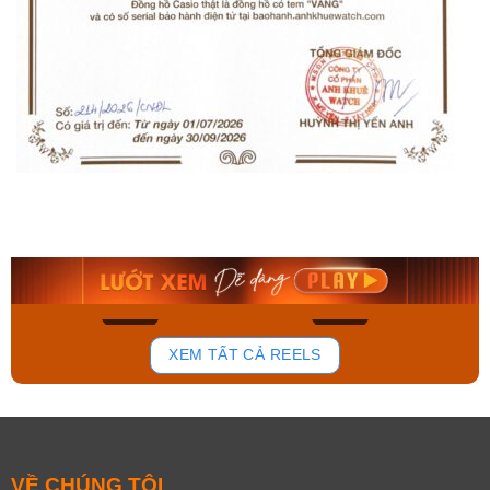
Orient Nam RA-
Casio Nam MTS-
AA0B05R19B
115D-1AVDF
9.480.000₫
2.823.000₫
8.058.000₫
2.399.550₫
Mua ngay
Mua ngay
168
93
XEM TẤT CẢ REELS
VỀ CHÚNG TÔI