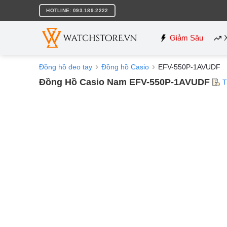
Bỏ
HOTLINE: 093.189.2222
qua
nội
dung
Giảm Sâu
Đồng hồ đeo tay
Đồng hồ Casio
EFV-550P-1AVUDF
Đồng Hồ Casio Nam EFV-550P-1AVUDF
T