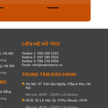
45
16
C
LIÊN HỆ HỖ TRỢ
i, Hà Nội
Hotline 1: 093 189 2222
Hotline 2: 097 189 3333
ường
Hotline 3: 096 139 5555
Email: info@watchstore.vn
y, Hà Nội
ường
TRUNG TÂM BẢO HÀNH
UNG
Hà Nội: 97 Trần Đại Nghĩa, P.Bạch Mai, Hà
Nội
Đà Nẵng
Mở cửa:
8h30
-
22h30
|
chỉ đường
ường
HCM: 92 Lê Văn Sỹ, P.Phú Nhuận, HCM
Mở cửa:
8h30
-
22h00
|
chỉ đường
M