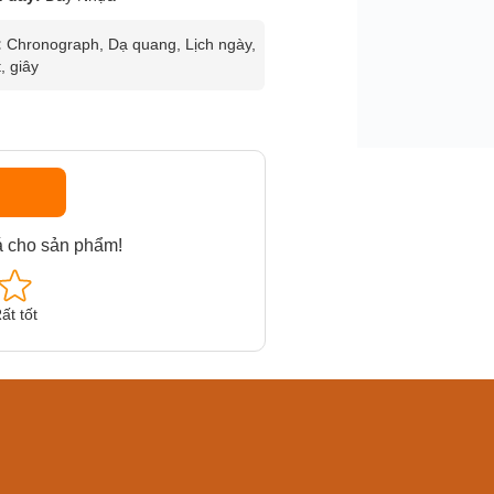
:
Chronograph, Dạ quang, Lịch ngày,
, giây
á cho sản phẩm!
ất tốt
am MTS-
Casio Nam MTS-
Casio U
VDF
RS100L-1AVDF
230EL-
₫
4.276.000₫
2.117.0
50₫
3.634.600₫
1.799.
ay
Mua ngay
Mua 