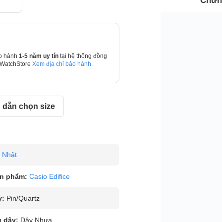
Chứn
o hành
1-5 năm uy tín
tại hệ thống đồng
 WatchStore
Xem địa chỉ bảo hành
dẫn chọn size
Nhật
n phẩm:
Casio Edifice
y:
Pin/Quartz
u dây:
Dây Nhựa