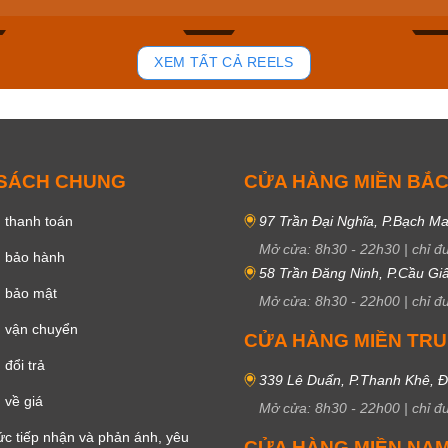
81
37
XEM TẤT CẢ REELS
 SÁCH CHUNG
CỬA HÀNG MIỀN BẮ
 thanh toán
97 Trần Đại Nghĩa, P.Bạch Ma
Mở cửa:
8h30
-
22h30
|
chỉ đ
h bảo hành
58 Trần Đăng Ninh, P.Cầu Giấ
h bảo mật
Mở cửa:
8h30
-
22h00
|
chỉ đ
 vận chuyển
CỬA HÀNG MIỀN TR
đổi trả
339 Lê Duẩn, P.Thanh Khê, 
 về giá
Mở cửa:
8h30
-
22h00
|
chỉ đ
c tiếp nhận và phản ánh, yêu
CỬA HÀNG MIỀN NA