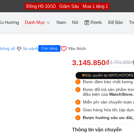
Đồng Hồ 10/10
Giảm Sâu
Mua 1 tặng 1
Xu Hướng
Danh Mục
Nam
Nữ
Reels
Để Bàn
Tr
hông số
So sánh
Yêu thích
Còn hàng
3.145.850₫
3.701.000₫
Đặc quyền tại WATCHSTORE
Được đảm bảo chất lượng
Được đổi trả sản phẩm tro
điều kiện của
WatchStore
Miễn phí vận chuyển toàn q
Giao hàng hỏa tốc (áp dụng
Được hưởng các ưu đãi,
Thông tin vận chuyển