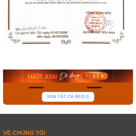
Orient Nam RA-
Casio Nam MTS-
AA0B05R19B
115D-1AVDF
9.480.000₫
2.823.000₫
8.058.000₫
2.399.550₫
Mua ngay
Mua ngay
154
88
XEM TẤT CẢ REELS
VỀ CHÚNG TÔI