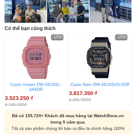
Có thể bạn cũng thích
-15%
-15%
Casio Unisex DW-5610SL-
Casio Nam DW-5610SUS-5DR
4A4DR
3.817.350
₫
2
3.523.250
₫
4.491.000đ
3
4.145.000đ
Đã có 155,724+ Khách đã mua hàng tại WatchStore.vn
trong 5 năm qua.
Tất cả sản phẩm chúng tôi bán ra đều là chính hãng 100%