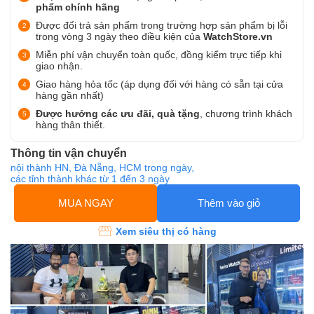
phẩm chính hãng
Được đổi trả sản phẩm trong trường hợp sản phẩm bị lỗi
trong vòng 3 ngày theo điều kiện của
WatchStore.vn
Miễn phí vận chuyển toàn quốc, đồng kiểm trực tiếp khi
giao nhận.
Giao hàng hỏa tốc (áp dụng đối với hàng có sẵn tại cửa
hàng gần nhất)
Được hưởng các ưu đãi, quà tặng
, chương trình khách
hàng thân thiết.
Thông tin vận chuyển
nội thành HN, Đà Nẵng, HCM trong ngày,
các tỉnh thành khác từ 1 đến 3 ngày
MUA NGAY
Thêm vào giỏ
Xem siêu thị có hàng