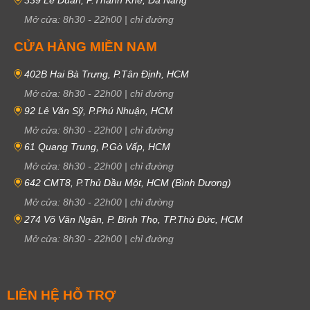
339 Lê Duẩn, P.Thanh Khê, Đà Nẵng
Mở cửa:
8h30
-
22h00
|
chỉ đường
CỬA HÀNG MIỀN NAM
402B Hai Bà Trưng, P.Tân Định, HCM
Mở cửa:
8h30
-
22h00
|
chỉ đường
92 Lê Văn Sỹ, P.Phú Nhuận, HCM
Mở cửa:
8h30
-
22h00
|
chỉ đường
61 Quang Trung, P.Gò Vấp, HCM
Mở cửa:
8h30
-
22h00
|
chỉ đường
642 CMT8, P.Thủ Dầu Một, HCM (Bình Dương)
Mở cửa:
8h30
-
22h00
|
chỉ đường
274 Võ Văn Ngân, P. Bình Thọ, TP.Thủ Đức, HCM
Mở cửa:
8h30
-
22h00
|
chỉ đường
LIÊN HỆ HỖ TRỢ