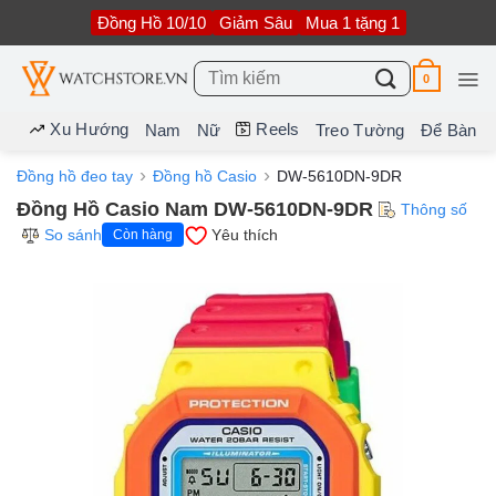
Bỏ
Đồng Hồ 10/10
Giảm Sâu
Mua 1 tặng 1
qua
nội
dung
Tìm
0
kiếm:
Xu Hướng
Reels
Nam
Nữ
Treo Tường
Để Bàn
Đồng hồ đeo tay
Đồng hồ Casio
DW-5610DN-9DR
Đồng Hồ Casio Nam DW-5610DN-9DR
Thông số
So sánh
Yêu thích
Còn hàng