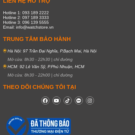
LIÊN HỆ HỖ TRỢ
Hotline 1: 093 189 2222
Hotline 2: 097 189 3333
Hotline 3: 096 139 5555
Email: info@watchstore.vn
TRUNG TÂM BẢO HÀNH
Hà Nội: 97 Trần Đại Nghĩa, P.Bạch Mai, Hà Nội
Mở cửa:
8h30
-
22h30
|
chỉ đường
HCM: 92 Lê Văn Sỹ, P.Phú Nhuận, HCM
Mở cửa:
8h30
-
22h00
|
chỉ đường
THEO DÕI CHÚNG TÔI TẠI