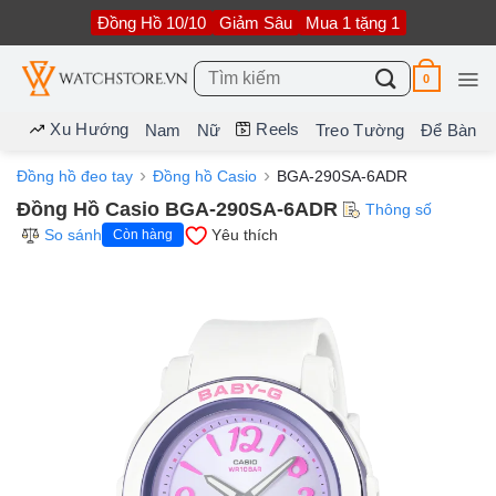
Bỏ
Đồng Hồ 10/10
Giảm Sâu
Mua 1 tặng 1
qua
nội
dung
Tìm
0
kiếm:
Xu Hướng
Reels
Nam
Nữ
Treo Tường
Để Bàn
Đồng hồ đeo tay
Đồng hồ Casio
BGA-290SA-6ADR
Đồng Hồ Casio BGA-290SA-6ADR
Thông số
So sánh
Yêu thích
Còn hàng