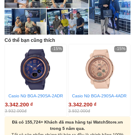
Có thể bạn cũng thích
-15%
-15%
Casio Nữ BGA-290SA-2ADR
Casio Nữ BGA-290SA-4ADR
3.342.200
₫
3.342.200
₫
3
3.932.000đ
3.932.000đ
3
Đã có 155,724+ Khách đã mua hàng tại WatchStore.vn
trong 5 năm qua.
Tất cả sản phẩm chúng tôi bán ra đều là chính hãng 100%