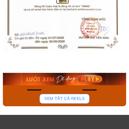
Orient Nam RA-
Casio Nam MTS-
AA0B05R19B
115D-1AVDF
9.480.000₫
2.823.000₫
8.058.000₫
2.399.550₫
Mua ngay
Mua ngay
181
102
XEM TẤT CẢ REELS