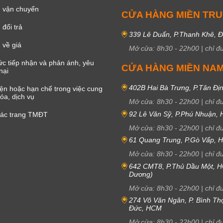
 vận chuyển
CỬA HÀNG MIỀN TR
đổi trả
339 Lê Duẩn, P.Thanh Khê, 
 về giá
Mở cửa:
8h30
-
22h00
|
chỉ đ
c tiếp nhận và phản ánh, yêu
CỬA HÀNG MIỀN NA
nại
402B Hai Bà Trưng, P.Tân Đị
iện hoặc hạn chế trong việc cung
óa, dịch vụ
Mở cửa:
8h30
-
22h00
|
chỉ đ
92 Lê Văn Sỹ, P.Phú Nhuận,
các trang TMĐT
Mở cửa:
8h30
-
22h00
|
chỉ đ
61 Quang Trung, P.Gò Vấp,
Mở cửa:
8h30
-
22h00
|
chỉ đ
642 CMT8, P.Thủ Dầu Một, H
Dương)
Mở cửa:
8h30
-
22h00
|
chỉ đ
274 Võ Văn Ngân, P. Bình Th
Đức, HCM
Mở cửa:
8h30
-
22h00
|
chỉ đ