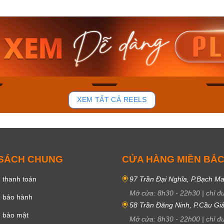
am MTS-
Casio Nam MTS-
Casio U
VDF
RS100L-1AVDF
230EL-
₫
4.276.000₫
2.117.0
50₫
3.634.600₫
1.799.
ay
Mua ngay
Mua 
81
37
XEM TẤT CẢ REELS
 SÁCH CHUNG
CỬA HÀNG MIỀN BẮ
 thanh toán
97 Trần Đại Nghĩa, P.Bạch Ma
Mở cửa:
8h30
-
22h30
|
chỉ đ
h bảo hành
58 Trần Đăng Ninh, P.Cầu Giấ
h bảo mật
Mở cửa:
8h30
-
22h00
|
chỉ đ