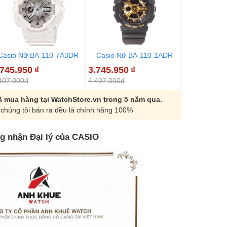
Casio Nữ BA-110-7A3DR
Casio Nữ BA-110-1ADR
.745.950
₫
3.745.950
₫
407.000đ
4.407.000đ
 mua hàng tại WatchStore.vn trong 5 năm qua.
chúng tôi bán ra đều là chính hãng 100%
g nhận Đại lý của CASIO