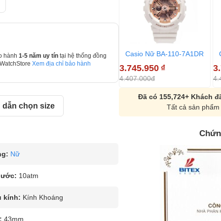
Casio Nữ BA-110-7A1DR
o hành
1-5 năm uy tín
tại hệ thống đồng
 WatchStore
Xem địa chỉ bảo hành
3.745.950
₫
3
4.407.000đ
4.
Đã có 155,724+ Khách đã
dẫn chọn size
Tất cả sản phẩm 
Chứn
ng:
Nữ
nước:
10atm
u kính:
Kính Khoáng
:
43mm