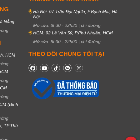
UNG
Hà Nội: 97 Trần Đại Nghĩa, P.Bạch Mai, Hà
Nội
Đà Nẵng
Mở cửa:
8h30
-
22h30
|
chỉ đường
ường
HCM: 92 Lê Văn Sỹ, P.Phú Nhuận, HCM
Mở cửa:
8h30
-
22h00
|
chỉ đường
M
THEO DÕI CHÚNG TÔI TẠI
nh, HCM
ường
 HCM
ường
 HCM
ường
CM (Bình
ường
ọ, TP.Thủ
ường