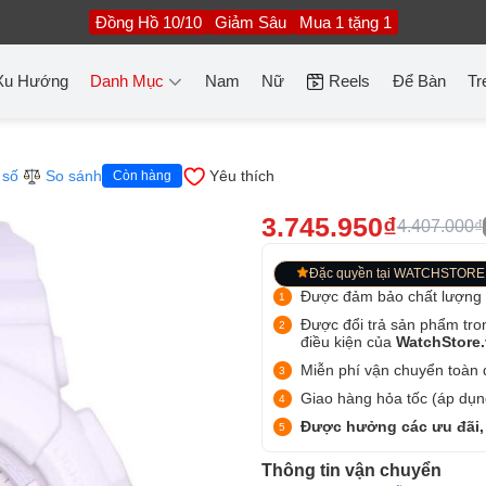
Đồng Hồ 10/10
Giảm Sâu
Mua 1 tặng 1
Xu Hướng
Danh Mục
Nam
Nữ
Reels
Để Bàn
Tr
 số
So sánh
Yêu thích
Còn hàng
3.745.950₫
4.407.000₫
Đặc quyền tại WATCHSTORE
Được đảm bảo chất lượng
Được đổi trả sản phẩm tro
điều kiện của
WatchStore
Miễn phí vận chuyển toàn q
Giao hàng hỏa tốc (áp dụng
Được hưởng các ưu đãi,
Thông tin vận chuyển