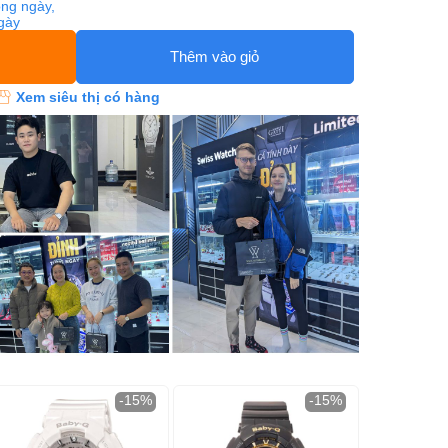
ng ngày,
ngày
Thêm vào giỏ
Xem siêu thị có hàng
-15%
-15%