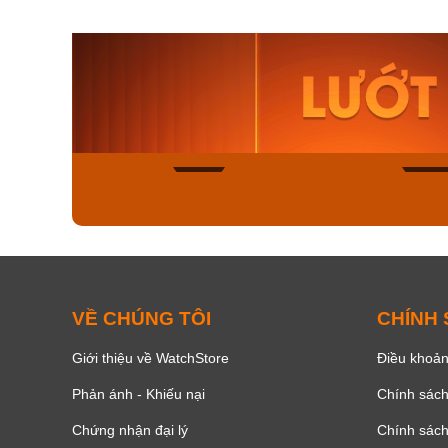
Orient Nam RA-
Casio N
AA0B05R19B
115D-1A
9.480.000₫
2.823.000
8.058.000₫
2.399.5
Mua ngay
Mua ng
137
VỀ CHÚNG TÔI
CHÍNH
Giới thiệu về WatchStore
Điều khoản
Phản ánh - Khiếu nại
Chính sác
Chứng nhận đại lý
Chính sác