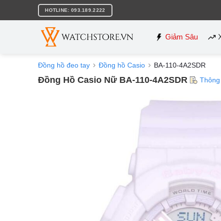
Bỏ
HOTLINE: 093.189.2222
qua
nội
dung
Giảm Sâu
Đồng hồ đeo tay
Đồng hồ Casio
BA-110-4A2SDR
Đồng Hồ Casio Nữ BA-110-4A2SDR
Thông