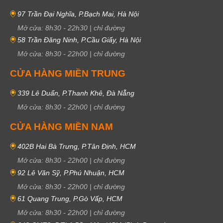
97 Trần Đại Nghĩa, P.Bạch Mai, Hà Nội
Mở cửa:
8h30
-
22h30
|
chỉ đường
58 Trần Đăng Ninh, P.Cầu Giấy, Hà Nội
Mở cửa:
8h30
-
22h00
|
chỉ đường
CỬA HÀNG MIỀN TRUNG
339 Lê Duẩn, P.Thanh Khê, Đà Nẵng
Mở cửa:
8h30
-
22h00
|
chỉ đường
CỬA HÀNG MIỀN NAM
402B Hai Bà Trưng, P.Tân Định, HCM
Mở cửa:
8h30
-
22h00
|
chỉ đường
92 Lê Văn Sỹ, P.Phú Nhuận, HCM
Mở cửa:
8h30
-
22h00
|
chỉ đường
61 Quang Trung, P.Gò Vấp, HCM
Mở cửa:
8h30
-
22h00
|
chỉ đường