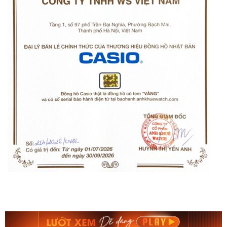
Orient Nam RA-
Casio Nam MTS-
AA0B05R19B
115D-1AVDF
9.480.000₫
2.823.000₫
8.058.000₫
2.399.550₫
Mua ngay
Mua ngay