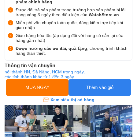
phẩm chính hãng
Được đổi trả sản phẩm trong trường hợp sản phẩm bị lỗi
trong vòng 3 ngày theo điều kiện của
WatchStore.vn
Miễn phí vận chuyển toàn quốc, đồng kiểm trực tiếp khi
giao nhận.
Giao hàng hỏa tốc (áp dụng đối với hàng có sẵn tại cửa
hàng gần nhất)
Được hưởng các ưu đãi, quà tặng
, chương trình khách
hàng thân thiết.
Thông tin vận chuyển
nội thành HN, Đà Nẵng, HCM trong ngày,
các tỉnh thành khác từ 1 đến 3 ngày
MUA NGAY
Thêm vào giỏ
Xem siêu thị có hàng