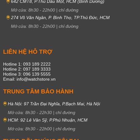
642 CMT8, P.Thủ Dầu Một, HCM (Bình Dương)
Mở cửa:
8h30
-
22h00
|
chỉ đường
274 Võ Văn Ngân, P. Bình Thọ, TP.Thủ Đức, HCM
Mở cửa:
8h30
-
22h00
|
chỉ đường
LIÊN HỆ HỖ TRỢ
Hotline 1: 093 189 2222
Hotline 2: 097 189 3333
Hotline 3: 096 139 5555
Email: info@watchstore.vn
TRUNG TÂM BẢO HÀNH
Hà Nội: 97 Trần Đại Nghĩa, P.Bạch Mai, Hà Nội
Mở cửa:
8h30
-
22h30
|
chỉ đường
HCM: 92 Lê Văn Sỹ, P.Phú Nhuận, HCM
Mở cửa:
8h30
-
22h00
|
chỉ đường