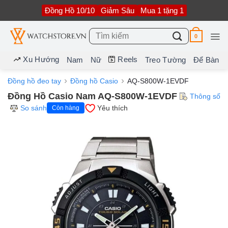
Bỏ
Đồng Hồ 10/10
Giảm Sâu
Mua 1 tặng 1
qua
nội
dung
Tìm
0
kiếm:
Xu Hướng
Reels
Nam
Nữ
Treo Tường
Để Bàn
Đồng hồ đeo tay
Đồng hồ Casio
AQ-S800W-1EVDF
Đồng Hồ Casio Nam AQ-S800W-1EVDF
Thông số
So sánh
Yêu thích
Còn hàng