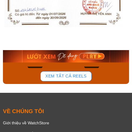
Orient Nam RA-
Casio Nam MTS-
AA0B05R19B
115D-1AVDF
9.480.000₫
2.823.000₫
8.058.000₫
2.399.550₫
Mua ngay
Mua ngay
136
81
XEM TẤT CẢ REELS
VỀ CHÚNG TÔI
Giới thiệu về WatchStore