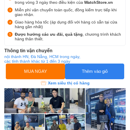
trong vòng 3 ngày theo điều kiện của
WatchStore.vn
Miễn phí vận chuyển toàn quốc, đồng kiểm trực tiếp khi
giao nhận.
Giao hàng hỏa tốc (áp dụng đối với hàng có sẵn tại cửa
hàng gần nhất)
Được hưởng các ưu đãi, quà tặng
, chương trình khách
hàng thân thiết.
Thông tin vận chuyển
nội thành HN, Đà Nẵng, HCM trong ngày,
các tỉnh thành khác từ 1 đến 3 ngày
MUA NGAY
Thêm vào giỏ
Xem siêu thị có hàng