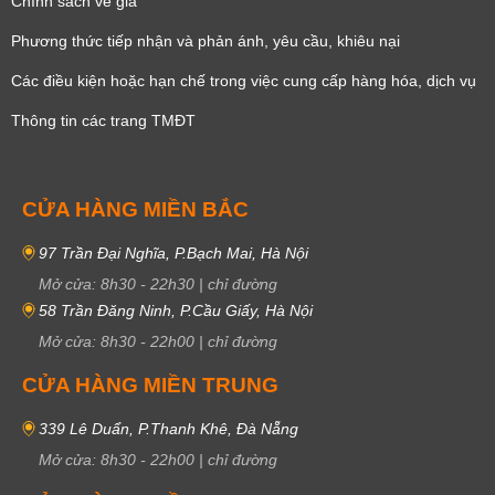
Chính sách về giá
Phương thức tiếp nhận và phản ánh, yêu cầu, khiêu nại
Các điều kiện hoặc hạn chế trong việc cung cấp hàng hóa, dịch vụ
Thông tin các trang TMĐT
CỬA HÀNG MIỀN BẮC
97 Trần Đại Nghĩa, P.Bạch Mai, Hà Nội
Mở cửa:
8h30
-
22h30
|
chỉ đường
58 Trần Đăng Ninh, P.Cầu Giấy, Hà Nội
Mở cửa:
8h30
-
22h00
|
chỉ đường
CỬA HÀNG MIỀN TRUNG
339 Lê Duẩn, P.Thanh Khê, Đà Nẵng
Mở cửa:
8h30
-
22h00
|
chỉ đường