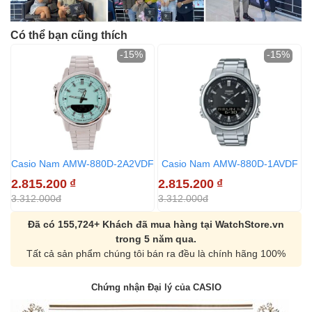
Có thể bạn cũng thích
-15%
-15%
Casio Nam AMW-880D-2A2VDF
Casio Nam AMW-880D-1AVDF
2.815.200
₫
2.815.200
₫
2
3.312.000đ
3.312.000đ
3
Đã có 155,724+ Khách đã mua hàng tại WatchStore.vn
trong 5 năm qua.
Tất cả sản phẩm chúng tôi bán ra đều là chính hãng 100%
Chứng nhận Đại lý của CASIO