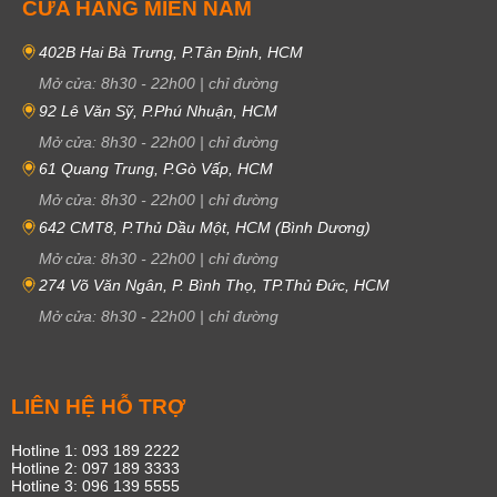
CỬA HÀNG MIỀN NAM
402B Hai Bà Trưng, P.Tân Định, HCM
Mở cửa:
8h30
-
22h00
|
chỉ đường
92 Lê Văn Sỹ, P.Phú Nhuận, HCM
Mở cửa:
8h30
-
22h00
|
chỉ đường
61 Quang Trung, P.Gò Vấp, HCM
Mở cửa:
8h30
-
22h00
|
chỉ đường
642 CMT8, P.Thủ Dầu Một, HCM (Bình Dương)
Mở cửa:
8h30
-
22h00
|
chỉ đường
274 Võ Văn Ngân, P. Bình Thọ, TP.Thủ Đức, HCM
Mở cửa:
8h30
-
22h00
|
chỉ đường
LIÊN HỆ HỖ TRỢ
Hotline 1: 093 189 2222
Hotline 2: 097 189 3333
Hotline 3: 096 139 5555