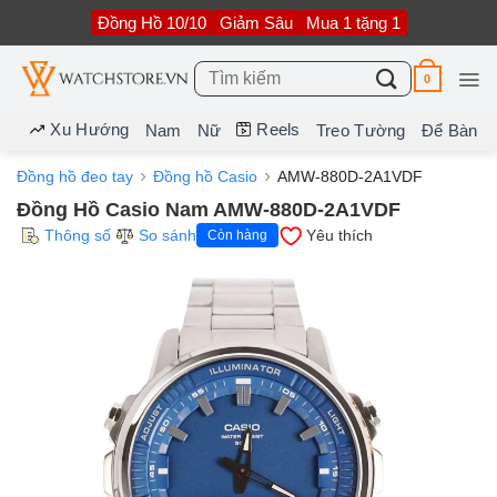
Bỏ
Đồng Hồ 10/10
Giảm Sâu
Mua 1 tặng 1
qua
nội
dung
Tìm
0
kiếm:
Xu Hướng
Reels
Nam
Nữ
Treo Tường
Để Bàn
Đồng hồ đeo tay
Đồng hồ Casio
AMW-880D-2A1VDF
Đồng Hồ Casio Nam AMW-880D-2A1VDF
Thông số
So sánh
Yêu thích
Còn hàng