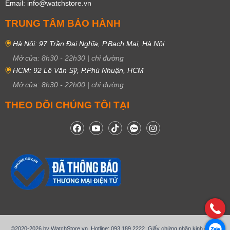
Email: info@watchstore.vn
TRUNG TÂM BẢO HÀNH
Hà Nội: 97 Trần Đại Nghĩa, P.Bạch Mai, Hà Nội
Mở cửa:
8h30
-
22h30
|
chỉ đường
HCM: 92 Lê Văn Sỹ, P.Phú Nhuận, HCM
Mở cửa:
8h30
-
22h00
|
chỉ đường
THEO DÕI CHÚNG TÔI TẠI
©2020-2026 by WatchStore.vn. Hotline: 093.189.2222. Giấy chứng nhận kinh doanh