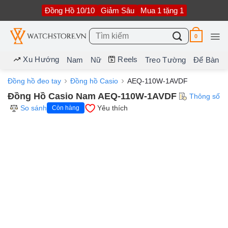
Bỏ
Đồng Hồ 10/10
Giảm Sâu
Mua 1 tặng 1
qua
nội
dung
Tìm
0
kiếm:
Xu Hướng
Reels
Nam
Nữ
Treo Tường
Để Bàn
Đồng hồ đeo tay
Đồng hồ Casio
AEQ-110W-1AVDF
Đồng Hồ Casio Nam AEQ-110W-1AVDF
Thông số
So sánh
Yêu thích
Còn hàng