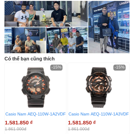
Có thể bạn cũng thích
-15%
-15%
Casio Nam AEQ-110W-1A2VDF
Casio Nam AEQ-110W-1A3VDF
1.581.850
₫
1.581.850
₫
1
1.861.000đ
1.861.000đ
1