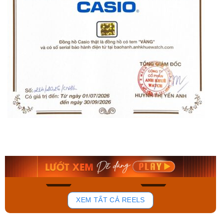
Orient Nam RA-
Casio Nam MTS-
AA0B05R19B
115D-1AVDF
9.480.000₫
2.823.000₫
8.058.000₫
2.399.550₫
Mua ngay
Mua ngay
156
89
XEM TẤT CẢ REELS