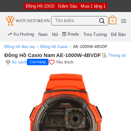
Bỏ
Đồng Hồ 10/10
Giảm Sâu
Mua 1 tặng 1
qua
nội
dung
Tìm
0
kiếm:
Xu Hướng
Reels
Nam
Nữ
Treo Tường
Để Bàn
Đồng hồ đeo tay
Đồng hồ Casio
AE-1000W-4BVDF
Đồng Hồ Casio Nam AE-1000W-4BVDF
Thông số
So sánh
Yêu thích
Còn hàng