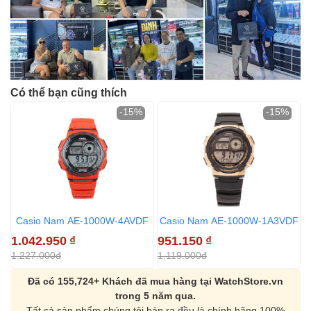
Có thể bạn cũng thích
-15%
-15%
Casio Nam AE-1000W-4AVDF
Casio Nam AE-1000W-1A3VDF
1.042.950
₫
951.150
₫
1
1.227.000đ
1.119.000đ
1
Đã có 155,724+ Khách đã mua hàng tại WatchStore.vn
trong 5 năm qua.
Tất cả sản phẩm chúng tôi bán ra đều là chính hãng 100%