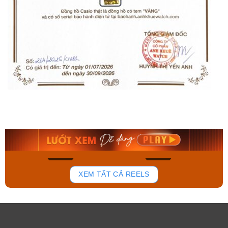
Orient Nam RA-
Casio Nam MTS-
AA0B05R19B
115D-1AVDF
9.480.000₫
2.823.000₫
8.058.000₫
2.399.550₫
Mua ngay
Mua ngay
148
84
XEM TẤT CẢ REELS