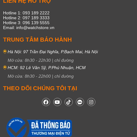
LIÊN HỆ HỖ TRỢ
Hotline 1: 093 189 2222
Hotline 2: 097 189 3333
Hotline 3: 096 139 5555
Email: info@watchstore.vn
TRUNG TÂM BẢO HÀNH
Hà Nội: 97 Trần Đại Nghĩa, P.Bạch Mai, Hà Nội
Mở cửa:
8h30
-
22h30
|
chỉ đường
HCM: 92 Lê Văn Sỹ, P.Phú Nhuận, HCM
Mở cửa:
8h30
-
22h00
|
chỉ đường
THEO DÕI CHÚNG TÔI TẠI