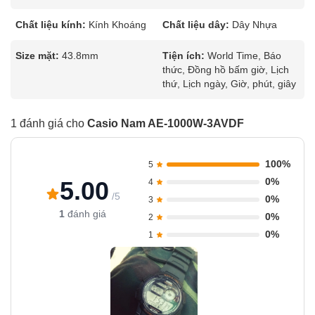
Chất liệu kính:
Kính Khoáng
Chất liệu dây:
Dây Nhựa
Size mặt:
43.8mm
Tiện ích:
World Time, Báo
thức, Đồng hồ bấm giờ, Lịch
thứ, Lịch ngày, Giờ, phút, giây
1 đánh giá cho
Casio Nam AE-1000W-3AVDF
100%
5
0%
5.00
4
/5
0%
3
1
đánh giá
0%
2
0%
1