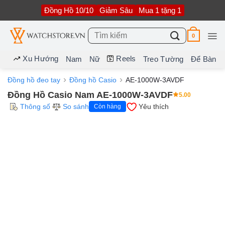
Bỏ
Đồng Hồ 10/10
Giảm Sâu
Mua 1 tặng 1
qua
nội
dung
Tìm
0
kiếm:
Xu Hướng
Reels
Nam
Nữ
Treo Tường
Để Bàn
Đồng hồ đeo tay
Đồng hồ Casio
AE-1000W-3AVDF
Đồng Hồ Casio Nam AE-1000W-3AVDF
5.00
Thông số
So sánh
Yêu thích
Còn hàng