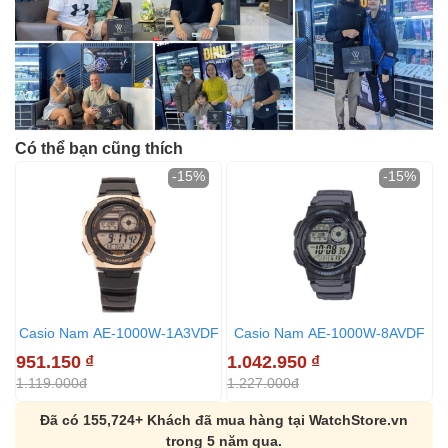
Có thể bạn cũng thích
-15%
-15%
Casio Nam AE-1000W-1A3VDF
Casio Nam AE-1000W-8AVDF
951.150
₫
1.042.950
₫
1
1.119.000đ
1.227.000đ
1
Đã có 155,724+ Khách đã mua hàng tại WatchStore.vn
trong 5 năm qua.