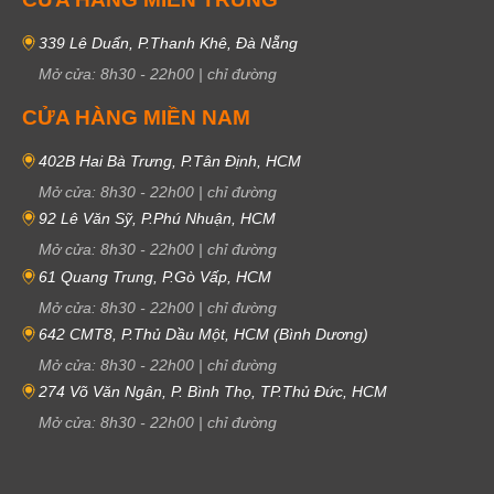
339 Lê Duẩn, P.Thanh Khê, Đà Nẵng
Mở cửa:
8h30
-
22h00
|
chỉ đường
CỬA HÀNG MIỀN NAM
402B Hai Bà Trưng, P.Tân Định, HCM
Mở cửa:
8h30
-
22h00
|
chỉ đường
92 Lê Văn Sỹ, P.Phú Nhuận, HCM
Mở cửa:
8h30
-
22h00
|
chỉ đường
61 Quang Trung, P.Gò Vấp, HCM
Mở cửa:
8h30
-
22h00
|
chỉ đường
642 CMT8, P.Thủ Dầu Một, HCM (Bình Dương)
Mở cửa:
8h30
-
22h00
|
chỉ đường
274 Võ Văn Ngân, P. Bình Thọ, TP.Thủ Đức, HCM
Mở cửa:
8h30
-
22h00
|
chỉ đường