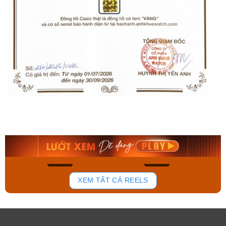
Orient Nam RA-
Casio Nam MTS-
AA0B05R19B
115D-1AVDF
9.480.000₫
2.823.000₫
8.058.000₫
2.399.550₫
Mua ngay
Mua ngay
140
83
XEM TẤT CẢ REELS