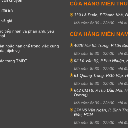
 vận chuyển
CỬA HÀNG MIỀN TR
đổi trả
339 Lê Duẩn, P.Thanh Khê, 
 về giá
Mở cửa:
8h30
-
22h00
|
chỉ đ
c tiếp nhận và phản ánh, yêu
CỬA HÀNG MIỀN NA
nại
402B Hai Bà Trưng, P.Tân Đị
iện hoặc hạn chế trong việc cung
óa, dịch vụ
Mở cửa:
8h30
-
22h00
|
chỉ đ
92 Lê Văn Sỹ, P.Phú Nhuận,
các trang TMĐT
Mở cửa:
8h30
-
22h00
|
chỉ đ
61 Quang Trung, P.Gò Vấp,
Mở cửa:
8h30
-
22h00
|
chỉ đ
642 CMT8, P.Thủ Dầu Một, H
Dương)
Mở cửa:
8h30
-
22h00
|
chỉ đ
274 Võ Văn Ngân, P. Bình Th
Đức, HCM
Mở cửa:
8h30
-
22h00
|
chỉ đ