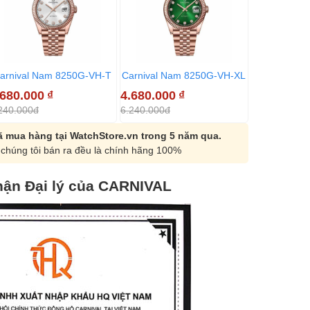
arnival Nam 8250G-VH-T
Carnival Nam 8250G-VH-XL
Carnival N
.680.000
₫
4.680.000
₫
4.680.000
240.000đ
6.240.000đ
6.240.000đ
 mua hàng tại WatchStore.vn trong 5 năm qua.
chúng tôi bán ra đều là chính hãng 100%
ận Đại lý của CARNIVAL