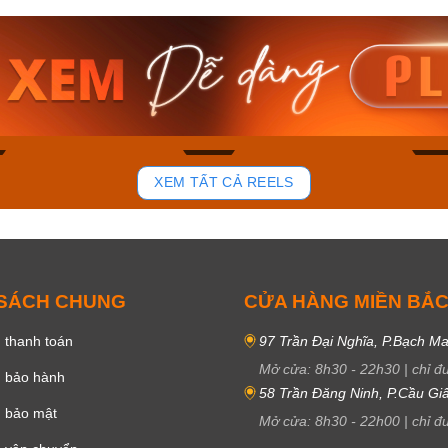
am MTS-
Casio Nam MTS-
Casio U
VDF
RS100L-1AVDF
230EL-
₫
4.276.000₫
2.117.0
50₫
3.634.600₫
1.799.
ay
Mua ngay
Mua 
81
37
XEM TẤT CẢ REELS
 SÁCH CHUNG
CỬA HÀNG MIỀN BẮ
 thanh toán
97 Trần Đại Nghĩa, P.Bạch Ma
Mở cửa:
8h30
-
22h30
|
chỉ đ
h bảo hành
58 Trần Đăng Ninh, P.Cầu Giấ
h bảo mật
Mở cửa:
8h30
-
22h00
|
chỉ đ