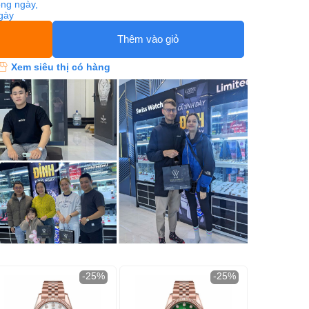
ng ngày,
ngày
Thêm vào giỏ
Xem siêu thị có hàng
-25%
-25%