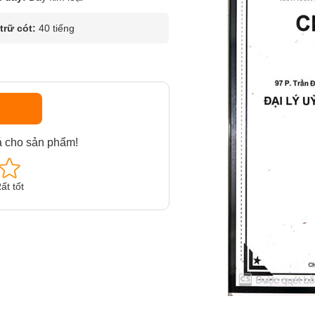
rữ cót:
40 tiếng
á cho sản phẩm!
ất tốt