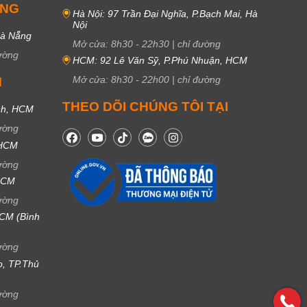
UNG
Hà Nội: 97 Trần Đại Nghĩa, P.Bạch Mai, Hà
Nội
Đà Nẵng
Mở cửa:
8h30
-
22h30
|
chỉ đường
ường
HCM: 92 Lê Văn Sỹ, P.Phú Nhuận, HCM
Mở cửa:
8h30
-
22h00
|
chỉ đường
M
THEO DÕI CHÚNG TÔI TẠI
nh, HCM
ường
 HCM
ường
 HCM
ường
CM (Bình
ường
ọ, TP.Thủ
ường