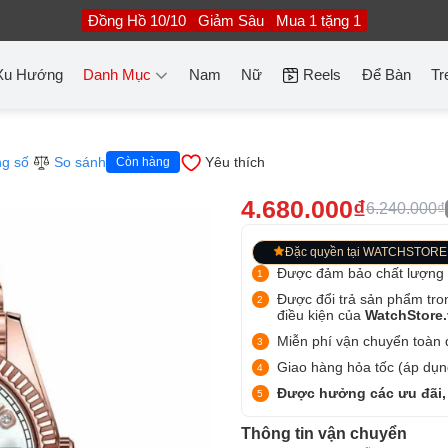
Đồng Hồ 10/10
Giảm Sâu
Mua 1 tặng 1
Xu Hướng
Danh Mục
Nam
Nữ
Reels
Để Bàn
Tr
g số
So sánh
Yêu thích
Còn hàng
4.680.000₫
6.240.000₫
Đặc quyền tại WATCHSTORE
Được đảm bảo chất lượng
Được đổi trả sản phẩm tro
điều kiện của
WatchStore
Miễn phí vận chuyển toàn q
Giao hàng hỏa tốc (áp dụng
Được hưởng các ưu đãi,
Thông tin vận chuyển