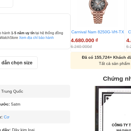
Carnival Nam 8250G-VH-TX
C
o hành
1-5 năm uy tín
tại hệ thống đồng
 WatchStore
Xem địa chỉ bảo hành
4.680.000
₫
4
6.240.000đ
6.
Đã có 155,724+ Khách đã
dẫn chọn size
Tất cả sản phẩm 
Chứng nh
Trung Quốc
nước:
5atm
y:
Cơ
u dây:
Dây kim loại