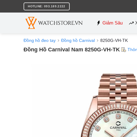
Bỏ
HOTLINE: 093.189.2222
qua
nội
dung
Giảm Sâu
Đồng hồ đeo tay
Đồng hồ Carnival
8250G-VH-TK
Đồng Hồ Carnival Nam 8250G-VH-TK
Thôn