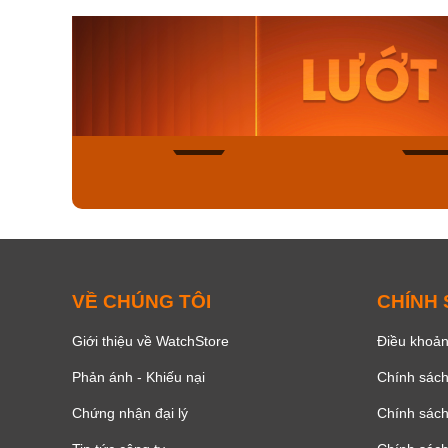
Orient Nam RA-
Casio N
AA0B05R19B
115D-1A
9.480.000₫
2.823.000
8.058.000₫
2.399.5
Mua ngay
Mua ng
136
VỀ CHÚNG TÔI
CHÍNH
Giới thiệu về WatchStore
Điều khoản
Phản ánh - Khiếu nại
Chính sác
Chứng nhận đại lý
Chính sác