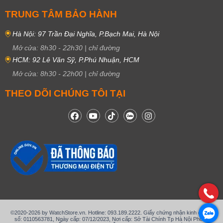
TRUNG TÂM BẢO HÀNH
Hà Nội: 97 Trần Đại Nghĩa, P.Bạch Mai, Hà Nội
Mở cửa:
8h30
-
22h30
|
chỉ đường
HCM: 92 Lê Văn Sỹ, P.Phú Nhuận, HCM
Mở cửa:
8h30
-
22h00
|
chỉ đường
THEO DÕI CHÚNG TÔI TẠI
©2020-2026 by WatchStore.vn. Hotline: 093.189.2222. Giấy chứng nhận kinh doanh
số: 0110563781, Ngày cấp: 07/12/2023, Nơi cấp: Sở Tài Chính Tp Hà Nội Phòng