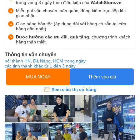
trong vòng 3 ngày theo điều kiện của
WatchStore.vn
Miễn phí vận chuyển toàn quốc, đồng kiểm trực tiếp khi
giao nhận.
Giao hàng hỏa tốc (áp dụng đối với hàng có sẵn tại cửa
hàng gần nhất)
Được hưởng các ưu đãi, quà tặng
, chương trình khách
hàng thân thiết.
Thông tin vận chuyển
nội thành HN, Đà Nẵng, HCM trong ngày,
các tỉnh thành khác từ 1 đến 3 ngày
MUA NGAY
Thêm vào giỏ
Xem siêu thị có hàng