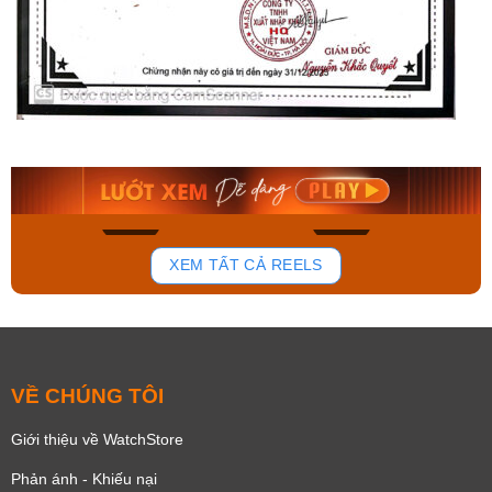
Orient Nam RA-
Casio Nam MTS-
AA0B05R19B
115D-1AVDF
9.480.000₫
2.823.000₫
8.058.000₫
2.399.550₫
Mua ngay
Mua ngay
168
96
XEM TẤT CẢ REELS
VỀ CHÚNG TÔI
Giới thiệu về WatchStore
Phản ánh - Khiếu nại