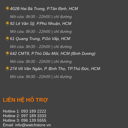
402B Hai Bà Trưng, P.Tân Định, HCM
Mở cửa:
8h30
-
22h00
|
chỉ đường
92 Lê Văn Sỹ, P.Phú Nhuận, HCM
Mở cửa:
8h30
-
22h00
|
chỉ đường
61 Quang Trung, P.Gò Vấp, HCM
Mở cửa:
8h30
-
22h00
|
chỉ đường
642 CMT8, P.Thủ Dầu Một, HCM (Bình Dương)
Mở cửa:
8h30
-
22h00
|
chỉ đường
274 Võ Văn Ngân, P. Bình Thọ, TP.Thủ Đức, HCM
Mở cửa:
8h30
-
22h00
|
chỉ đường
LIÊN HỆ HỖ TRỢ
Hotline 1: 093 189 2222
Hotline 2: 097 189 3333
Hotline 3: 096 139 5555
Email: info@watchstore.vn