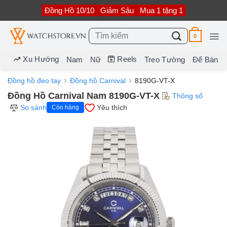
Bỏ
Đồng Hồ 10/10
Giảm Sâu
Mua 1 tặng 1
qua
nội
dung
Tìm
0
kiếm:
Xu Hướng
Reels
Nam
Nữ
Treo Tường
Để Bàn
Đồng hồ đeo tay
Đồng hồ Carnival
8190G-VT-X
Đồng Hồ Carnival Nam 8190G-VT-X
Thông số
So sánh
Yêu thích
Còn hàng