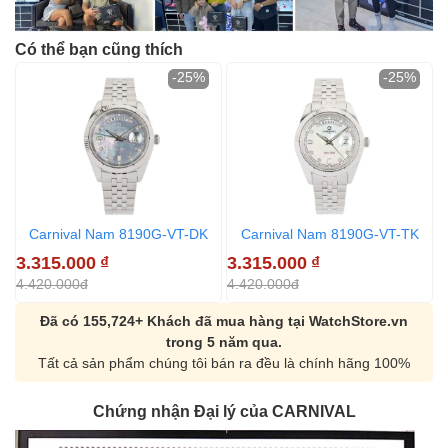
Có thể bạn cũng thích
-25%
-25%
Carnival Nam 8190G-VT-DK
Carnival Nam 8190G-VT-TK
3.315.000
₫
3.315.000
₫
3
4.420.000đ
4.420.000đ
4
Đã có 155,724+ Khách đã mua hàng tại WatchStore.vn
trong 5 năm qua.
Tất cả sản phẩm chúng tôi bán ra đều là chính hãng 100%
Chứng nhận Đại lý của CARNIVAL