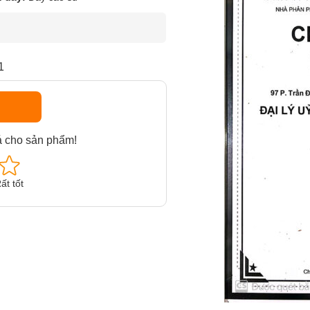
1
á cho sản phẩm!
ất tốt