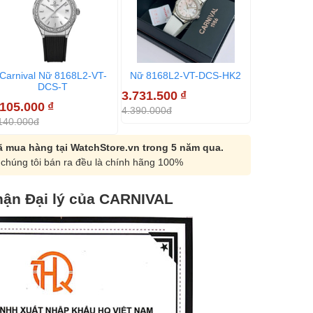
Carnival Nữ 8168L2-VT-
Nữ 8168L2-VT-DCS-HK2
Carnival 
DCS-T
DC
3.731.500
₫
.105.000
₫
3.202.500
4.390.000đ
140.000đ
4.270.000đ
 mua hàng tại WatchStore.vn trong 5 năm qua.
chúng tôi bán ra đều là chính hãng 100%
ận Đại lý của CARNIVAL