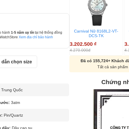
Carnival Nữ 8168L2-VT-
o hành
1-5 năm uy tín
tại hệ thống đồng
DCS-TK
 WatchStore
Xem địa chỉ bảo hành
3.202.500
₫
3
4.270.000đ
4.
Đã có 155,724+ Khách đã
dẫn chọn size
Tất cả sản phẩm 
Chứng nh
Trung Quốc
nước:
3atm
y:
Pin/Quartz
u dây:
Dây cao su