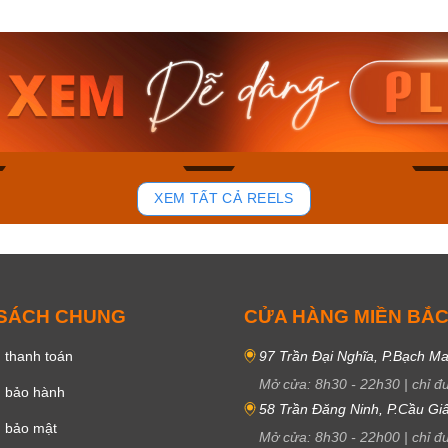
am MTS-
Casio Nam MTS-
Casio U
VDF
RS100L-1AVDF
230EL-
₫
4.276.000₫
2.117.0
50₫
3.634.600₫
1.799.
ay
Mua ngay
Mua 
85
44
XEM TẤT CẢ REELS
 SÁCH CHUNG
CỬA HÀNG MIỀN BẮ
 thanh toán
97 Trần Đại Nghĩa, P.Bạch Ma
Mở cửa:
8h30
-
22h30
|
chỉ đ
h bảo hành
58 Trần Đăng Ninh, P.Cầu Giấ
h bảo mật
Mở cửa:
8h30
-
22h00
|
chỉ đ