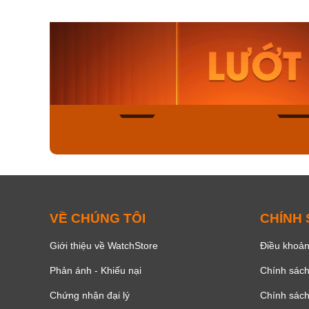
Orient Nam RA-
Casio N
AA0B05R19B
115D-1A
9.480.000₫
2.823.000
8.058.000₫
2.399.5
Mua ngay
Mua ng
150
VỀ CHÚNG TÔI
CHÍNH
Giới thiệu về WatchStore
Điều khoản
Phản ánh - Khiếu nại
Chính sác
Chứng nhận đại lý
Chính sác