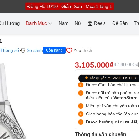
Đồng Hồ 10/10
Giảm Sâu
Mua 1 tặng 1
Xu Hướng
Danh Mục
Nam
Nữ
Reels
Để Bàn
Tr
1
Thông số
So sánh
Yêu thích
Còn hàng
3.105.000₫
4.140.000₫
Đặc quyền tại WATCHSTORE
Được đảm bảo chất lượng
Được đổi trả sản phẩm tro
điều kiện của
WatchStore
Miễn phí vận chuyển toàn q
Giao hàng hỏa tốc (áp dụng
Được hưởng các ưu đãi,
Thông tin vận chuyển