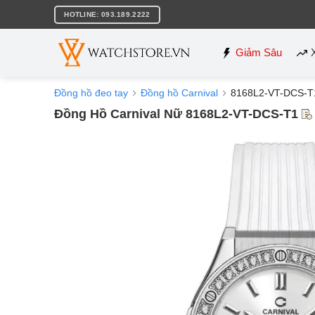
Bỏ
HOTLINE: 093.189.2222
qua
nội
dung
Giảm Sâu
Đồng hồ đeo tay
Đồng hồ Carnival
8168L2-VT-DCS-T
Đồng Hồ Carnival Nữ 8168L2-VT-DCS-T1