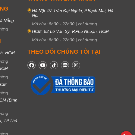
UNG
Hà Nội: 97 Trần Đại Nghĩa, P.Bạch Mai, Hà
Nội
Đà Nẵng
Mở cửa:
8h30
-
22h30
|
chỉ đường
ường
HCM: 92 Lê Văn Sỹ, P.Phú Nhuận, HCM
Mở cửa:
8h30
-
22h00
|
chỉ đường
M
THEO DÕI CHÚNG TÔI TẠI
nh, HCM
ường
 HCM
ường
 HCM
ường
CM (Bình
ường
ọ, TP.Thủ
ường