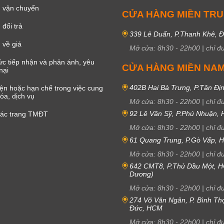
 vận chuyển
CỬA HÀNG MIỀN TR
đổi trả
339 Lê Duẩn, P.Thanh Khê, 
 về giá
Mở cửa:
8h30
-
22h00
|
chỉ đ
c tiếp nhận và phản ánh, yêu
CỬA HÀNG MIỀN NA
nại
402B Hai Bà Trưng, P.Tân Đị
iện hoặc hạn chế trong việc cung
óa, dịch vụ
Mở cửa:
8h30
-
22h00
|
chỉ đ
92 Lê Văn Sỹ, P.Phú Nhuận,
các trang TMĐT
Mở cửa:
8h30
-
22h00
|
chỉ đ
61 Quang Trung, P.Gò Vấp,
Mở cửa:
8h30
-
22h00
|
chỉ đ
642 CMT8, P.Thủ Dầu Một, H
Dương)
Mở cửa:
8h30
-
22h00
|
chỉ đ
274 Võ Văn Ngân, P. Bình Th
Đức, HCM
Mở cửa:
8h30
-
22h00
|
chỉ đ