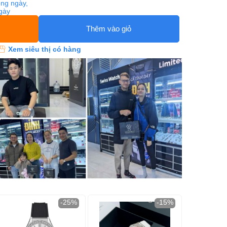
ng ngày,
ngày
Thêm vào giỏ
Xem siêu thị có hàng
-25%
-15%