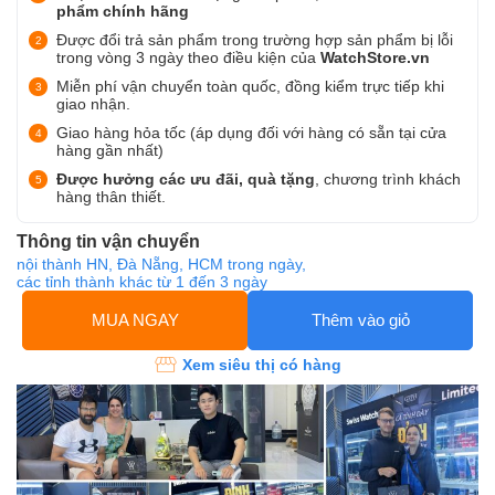
phẩm chính hãng
Được đổi trả sản phẩm trong trường hợp sản phẩm bị lỗi
trong vòng 3 ngày theo điều kiện của
WatchStore.vn
Miễn phí vận chuyển toàn quốc, đồng kiểm trực tiếp khi
giao nhận.
Giao hàng hỏa tốc (áp dụng đối với hàng có sẵn tại cửa
hàng gần nhất)
Được hưởng các ưu đãi, quà tặng
, chương trình khách
hàng thân thiết.
Thông tin vận chuyển
nội thành HN, Đà Nẵng, HCM trong ngày,
các tỉnh thành khác từ 1 đến 3 ngày
MUA NGAY
Thêm vào giỏ
Xem siêu thị có hàng