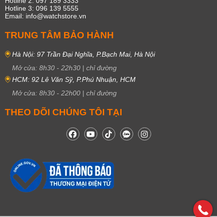
Hotline 2: 097 189 3333
Hotline 3: 096 139 5555
Email: info@watchstore.vn
TRUNG TÂM BẢO HÀNH
Hà Nội: 97 Trần Đại Nghĩa, P.Bạch Mai, Hà Nội
Mở cửa:
8h30
-
22h30
|
chỉ đường
HCM: 92 Lê Văn Sỹ, P.Phú Nhuận, HCM
Mở cửa:
8h30
-
22h00
|
chỉ đường
THEO DÕI CHÚNG TÔI TẠI