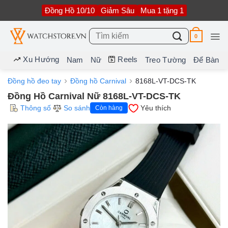
Bỏ
Đồng Hồ 10/10
Giảm Sâu
Mua 1 tặng 1
qua
nội
dung
Tìm
0
kiếm:
Xu Hướng
Reels
Nam
Nữ
Treo Tường
Để Bàn
Đồng hồ đeo tay
Đồng hồ Carnival
8168L-VT-DCS-TK
Đồng Hồ Carnival Nữ 8168L-VT-DCS-TK
Thông số
So sánh
Yêu thích
Còn hàng