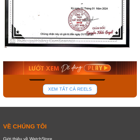
Orient Nam RA-
Casio Nam MTS-
AA0B05R19B
115D-1AVDF
9.480.000₫
2.823.000₫
8.058.000₫
2.399.550₫
Mua ngay
Mua ngay
136
81
XEM TẤT CẢ REELS
VỀ CHÚNG TÔI
Giới thiệu về WatchStore