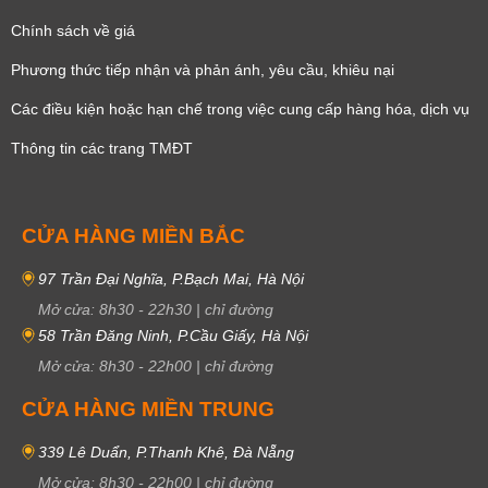
Chính sách về giá
Phương thức tiếp nhận và phản ánh, yêu cầu, khiêu nại
Các điều kiện hoặc hạn chế trong việc cung cấp hàng hóa, dịch vụ
Thông tin các trang TMĐT
CỬA HÀNG MIỀN BẮC
97 Trần Đại Nghĩa, P.Bạch Mai, Hà Nội
Mở cửa:
8h30
-
22h30
|
chỉ đường
58 Trần Đăng Ninh, P.Cầu Giấy, Hà Nội
Mở cửa:
8h30
-
22h00
|
chỉ đường
CỬA HÀNG MIỀN TRUNG
339 Lê Duẩn, P.Thanh Khê, Đà Nẵng
Mở cửa:
8h30
-
22h00
|
chỉ đường