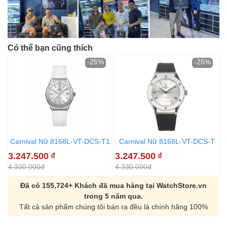
Có thể bạn cũng thích
-25%
-25%
Carnival Nữ 8168L-VT-DCS-T1
Carnival Nữ 8168L-VT-DCS-T
3.247.500
₫
3.247.500
₫
3
4.330.000đ
4.330.000đ
4
Đã có 155,724+ Khách đã mua hàng tại WatchStore.vn
trong 5 năm qua.
Tất cả sản phẩm chúng tôi bán ra đều là chính hãng 100%