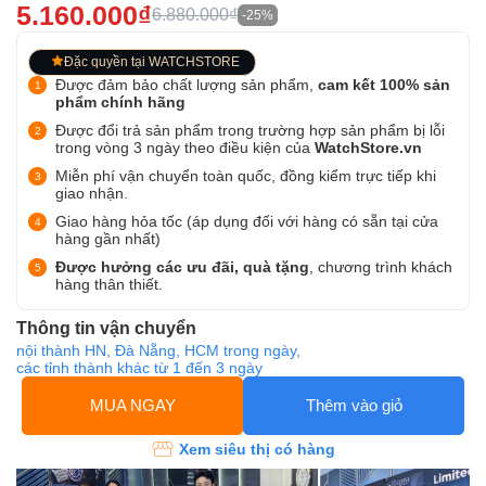
5.160.000₫
6.880.000₫
-25%
Đặc quyền tại WATCHSTORE
Được đảm bảo chất lượng sản phẩm,
cam kết 100% sản
phẩm chính hãng
Được đổi trả sản phẩm trong trường hợp sản phẩm bị lỗi
trong vòng 3 ngày theo điều kiện của
WatchStore.vn
Miễn phí vận chuyển toàn quốc, đồng kiểm trực tiếp khi
giao nhận.
Giao hàng hỏa tốc (áp dụng đối với hàng có sẵn tại cửa
hàng gần nhất)
Được hưởng các ưu đãi, quà tặng
, chương trình khách
hàng thân thiết.
Thông tin vận chuyển
nội thành HN, Đà Nẵng, HCM trong ngày,
các tỉnh thành khác từ 1 đến 3 ngày
MUA NGAY
Thêm vào giỏ
Xem siêu thị có hàng