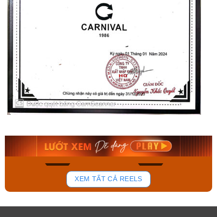
Orient Nam RA-
Casio Nam MTS-
AA0B05R19B
115D-1AVDF
9.480.000₫
2.823.000₫
8.058.000₫
2.399.550₫
Mua ngay
Mua ngay
133
81
XEM TẤT CẢ REELS