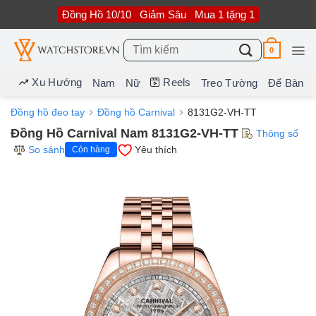
Bỏ
Đồng Hồ 10/10
Giảm Sâu
Mua 1 tặng 1
qua
nội
dung
Tìm
0
kiếm:
Xu Hướng
Reels
Nam
Nữ
Treo Tường
Để Bàn
Đồng hồ đeo tay
Đồng hồ Carnival
8131G2-VH-TT
Đồng Hồ Carnival Nam 8131G2-VH-TT
Thông số
So sánh
Yêu thích
Còn hàng