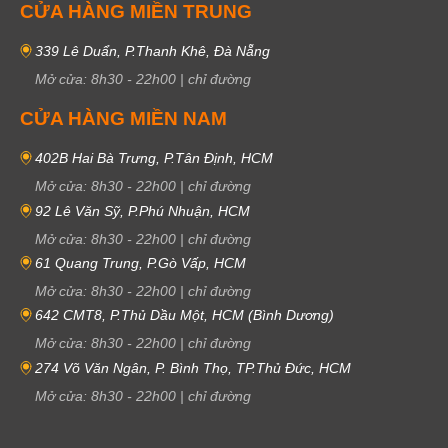
CỬA HÀNG MIỀN TRUNG
339 Lê Duẩn, P.Thanh Khê, Đà Nẵng
Mở cửa:
8h30
-
22h00
|
chỉ đường
CỬA HÀNG MIỀN NAM
402B Hai Bà Trưng, P.Tân Định, HCM
Mở cửa:
8h30
-
22h00
|
chỉ đường
92 Lê Văn Sỹ, P.Phú Nhuận, HCM
Mở cửa:
8h30
-
22h00
|
chỉ đường
61 Quang Trung, P.Gò Vấp, HCM
Mở cửa:
8h30
-
22h00
|
chỉ đường
642 CMT8, P.Thủ Dầu Một, HCM (Bình Dương)
Mở cửa:
8h30
-
22h00
|
chỉ đường
274 Võ Văn Ngân, P. Bình Thọ, TP.Thủ Đức, HCM
Mở cửa:
8h30
-
22h00
|
chỉ đường