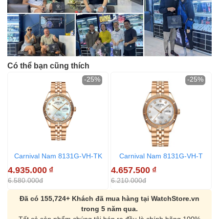
Có thể bạn cũng thích
-25%
-25%
Carnival Nam 8131G-VH-TK
Carnival Nam 8131G-VH-T
4.935.000
₫
4.657.500
₫
4
6.580.000đ
6.210.000đ
6
Đã có 155,724+ Khách đã mua hàng tại WatchStore.vn
trong 5 năm qua.
Tất cả sản phẩm chúng tôi bán ra đều là chính hãng 100%