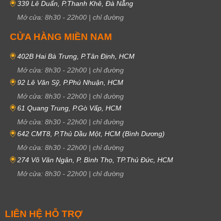
339 Lê Duẩn, P.Thanh Khê, Đà Nẵng
Mở cửa:
8h30
-
22h00
|
chỉ đường
CỬA HÀNG MIỀN NAM
402B Hai Bà Trưng, P.Tân Định, HCM
Mở cửa:
8h30
-
22h00
|
chỉ đường
92 Lê Văn Sỹ, P.Phú Nhuận, HCM
Mở cửa:
8h30
-
22h00
|
chỉ đường
61 Quang Trung, P.Gò Vấp, HCM
Mở cửa:
8h30
-
22h00
|
chỉ đường
642 CMT8, P.Thủ Dầu Một, HCM (Bình Dương)
Mở cửa:
8h30
-
22h00
|
chỉ đường
274 Võ Văn Ngân, P. Bình Thọ, TP.Thủ Đức, HCM
Mở cửa:
8h30
-
22h00
|
chỉ đường
LIÊN HỆ HỖ TRỢ