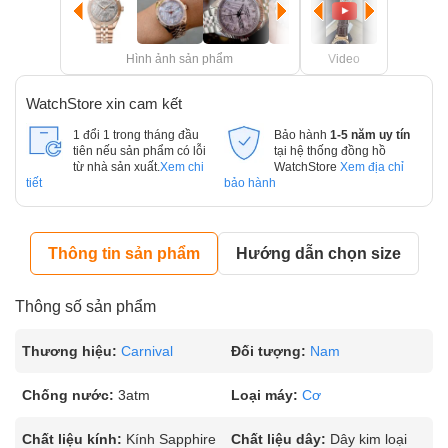
Hình ảnh sản phẩm
Video
WatchStore xin cam kết
1 đổi 1 trong tháng đầu
Bảo hành
1-5 năm uy tín
tiên nếu sản phẩm có lỗi
tại hệ thống đồng hồ
từ nhà sản xuất.
Xem chi
WatchStore
Xem địa chỉ
tiết
bảo hành
Thông tin sản phẩm
Hướng dẫn chọn size
Thông số sản phẩm
Thương hiệu:
Carnival
Đối tượng:
Nam
Chống nước:
3atm
Loại máy:
Cơ
Chất liệu kính:
Kính Sapphire
Chất liệu dây:
Dây kim loại