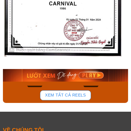
Orient Nam RA-
Casio Nam MTS-
AA0B05R19B
115D-1AVDF
9.480.000₫
2.823.000₫
8.058.000₫
2.399.550₫
Mua ngay
Mua ngay
133
81
XEM TẤT CẢ REELS
VỀ CHÚNG TÔI