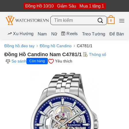
Bỏ
Đồng Hồ 10/10
Giảm Sâu
Mua 1 tặng 1
qua
nội
dung
Tìm
0
kiếm:
Xu Hướng
Reels
Nam
Nữ
Treo Tường
Để Bàn
Đồng hồ đeo tay
Đồng hồ Candino
C4781/1
Đồng Hồ Candino Nam C4781/1
Thông số
So sánh
Yêu thích
Còn hàng