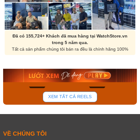
Đã có 155,724+ Khách đã mua hàng tại WatchStore.vn
trong 5 năm qua.
Tất cả sản phẩm chúng tôi bán ra đều là chính hãng 100%
Orient Nam RA-
Casio Nam MTS-
AA0B05R19B
115D-1AVDF
9.480.000₫
2.823.000₫
8.058.000₫
2.399.550₫
Mua ngay
Mua ngay
168
96
XEM TẤT CẢ REELS
VỀ CHÚNG TÔI