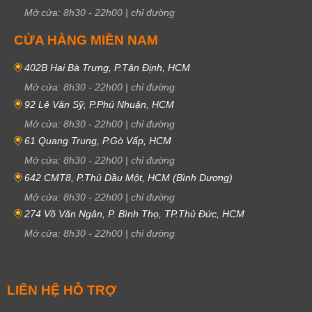
Mở cửa:
8h30
-
22h00
|
chỉ đường
CỬA HÀNG MIỀN NAM
402B Hai Bà Trưng, P.Tân Định, HCM
Mở cửa:
8h30
-
22h00
|
chỉ đường
92 Lê Văn Sỹ, P.Phú Nhuận, HCM
Mở cửa:
8h30
-
22h00
|
chỉ đường
61 Quang Trung, P.Gò Vấp, HCM
Mở cửa:
8h30
-
22h00
|
chỉ đường
642 CMT8, P.Thủ Dầu Một, HCM (Bình Dương)
Mở cửa:
8h30
-
22h00
|
chỉ đường
274 Võ Văn Ngân, P. Bình Thọ, TP.Thủ Đức, HCM
Mở cửa:
8h30
-
22h00
|
chỉ đường
LIÊN HỆ HỖ TRỢ