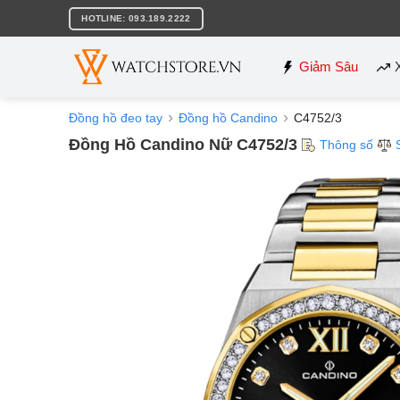
Bỏ
HOTLINE: 093.189.2222
qua
nội
dung
Giảm Sâu
Đồng hồ đeo tay
Đồng hồ Candino
C4752/3
Đồng Hồ Candino Nữ C4752/3
Thông số