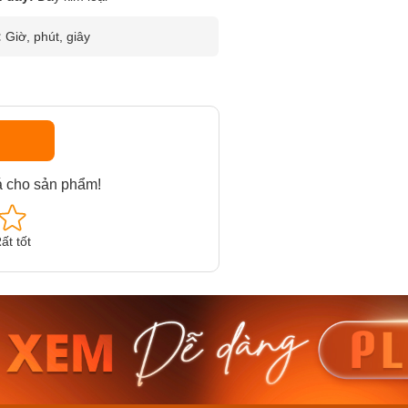
:
Giờ, phút, giây
á cho sản phẩm!
ất tốt
am MTS-
Casio Nam MTS-
Casio U
VDF
RS100L-1AVDF
230EL-
₫
4.276.000₫
2.117.0
50₫
3.634.600₫
1.799.
ay
Mua ngay
Mua 