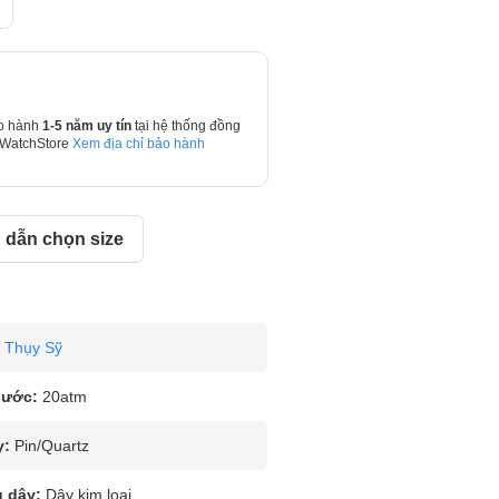
o hành
1-5 năm uy tín
tại hệ thống đồng
 WatchStore
Xem địa chỉ bảo hành
dẫn chọn size
Thụy Sỹ
nước:
20atm
y:
Pin/Quartz
u dây:
Dây kim loại