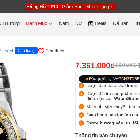
Đồng Hồ 10/10
Giảm Sâu
Mua 1 tặng 1
Xu Hướng
Danh Mục
Nam
Nữ
Reels
Để Bàn
Tr
So sánh
Yêu thích
Còn hàng
7.361.000₫
8.660.000₫
Đặc quyền tại WATCHSTORE
Được đảm bảo chất lượng
Được đổi trả sản phẩm tro
điều kiện của
WatchStore
Miễn phí vận chuyển toàn q
Giao hàng hỏa tốc (áp dụng
Được hưởng các ưu đãi,
Thông tin vận chuyển