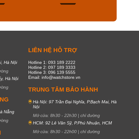
53
20
C
LIÊN HỆ HỖ TRỢ
i, Hà Nội
Hotline 1: 093 189 2222
Hotline 2: 097 189 3333
ường
Hotline 3: 096 139 5555
Email: info@watchstore.vn
y, Hà Nội
ường
TRUNG TÂM BẢO HÀNH
UNG
Hà Nội: 97 Trần Đại Nghĩa, P.Bạch Mai, Hà
Nội
Đà Nẵng
Mở cửa:
8h30
-
22h30
|
chỉ đường
ường
HCM: 92 Lê Văn Sỹ, P.Phú Nhuận, HCM
Mở cửa:
8h30
-
22h00
|
chỉ đường
M