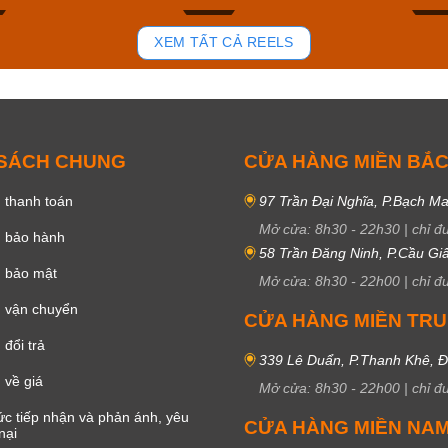
102
51
XEM TẤT CẢ REELS
 SÁCH CHUNG
CỬA HÀNG MIỀN BẮ
 thanh toán
97 Trần Đại Nghĩa, P.Bạch Ma
Mở cửa:
8h30
-
22h30
|
chỉ đ
h bảo hành
58 Trần Đăng Ninh, P.Cầu Giấ
h bảo mật
Mở cửa:
8h30
-
22h00
|
chỉ đ
 vận chuyển
CỬA HÀNG MIỀN TR
đổi trả
339 Lê Duẩn, P.Thanh Khê, 
 về giá
Mở cửa:
8h30
-
22h00
|
chỉ đ
c tiếp nhận và phản ánh, yêu
CỬA HÀNG MIỀN NA
nại