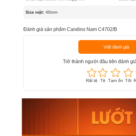
Size mặt:
40mm
Đánh giá sản phẩm Candino Nam C4702/B
Viết đánh giá
Trở thành người đầu tiên đánh gi
Rất tệ
Tệ
Tạm ổn
Tốt
R
Orient Nam RA-
Casio N
AA0B05R19B
115D-1A
9.480.000₫
2.823.000
8.058.000₫
2.399.5
Mua ngay
Mua ng