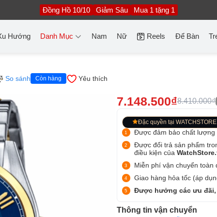
Đồng Hồ 10/10
Giảm Sâu
Mua 1 tặng 1
Xu Hướng
Danh Mục
Nam
Nữ
Reels
Để Bàn
Tr
So sánh
Yêu thích
Còn hàng
7.148.500₫
8.410.000₫
Đặc quyền tại WATCHSTORE
Được đảm bảo chất lượng
Được đổi trả sản phẩm tro
điều kiện của
WatchStore
Miễn phí vận chuyển toàn q
Giao hàng hỏa tốc (áp dụng
Được hưởng các ưu đãi,
Thông tin vận chuyển