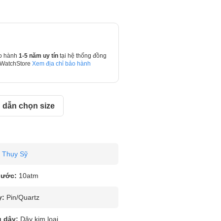
o hành
1-5 năm uy tín
tại hệ thống đồng
 WatchStore
Xem địa chỉ bảo hành
dẫn chọn size
Thụy Sỹ
nước:
10atm
y:
Pin/Quartz
u dây:
Dây kim loại