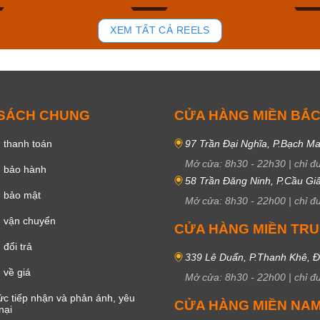
96
49
XEM TẤT CẢ REELS
 SÁCH CHUNG
CỬA HÀNG MIỀN BẮ
 thanh toán
97 Trần Đại Nghĩa, P.Bạch Ma
Mở cửa:
8h30
-
22h30
|
chỉ đ
h bảo hành
58 Trần Đăng Ninh, P.Cầu Giấ
h bảo mật
Mở cửa:
8h30
-
22h00
|
chỉ đ
 vận chuyển
CỬA HÀNG MIỀN TR
đổi trả
339 Lê Duẩn, P.Thanh Khê, 
 về giá
Mở cửa:
8h30
-
22h00
|
chỉ đ
c tiếp nhận và phản ánh, yêu
CỬA HÀNG MIỀN NA
nại