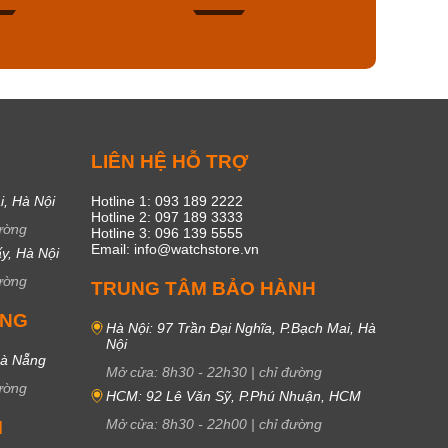
50
20
C
LIÊN HỆ HỖ TRỢ
i, Hà Nội
Hotline 1: 093 189 2222
Hotline 2: 097 189 3333
ường
Hotline 3: 096 139 5555
Email: info@watchstore.vn
y, Hà Nội
ường
TRUNG TÂM BẢO HÀNH
UNG
Hà Nội: 97 Trần Đại Nghĩa, P.Bạch Mai, Hà
Nội
Đà Nẵng
Mở cửa:
8h30
-
22h30
|
chỉ đường
ường
HCM: 92 Lê Văn Sỹ, P.Phú Nhuận, HCM
Mở cửa:
8h30
-
22h00
|
chỉ đường
M