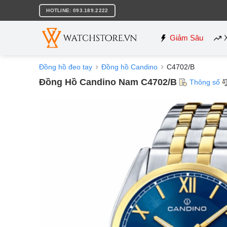
Bỏ
HOTLINE: 093.189.2222
qua
nội
dung
Giảm Sâu
Đồng hồ đeo tay
Đồng hồ Candino
C4702/B
Đồng Hồ Candino Nam C4702/B
Thông số