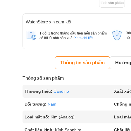
Hình sản phẩm
WatchStore xin cam kết
Bả
1 đổi 1 trong tháng đầu tiên nếu sản phẩm
hồ
có lỗi từ nhà sản xuất.
Xem chi tiết
Thông tin sản phẩm
Hướng 
Thông số sản phẩm
Thương hiệu:
Candino
Xuất xứ:
Đối tượng:
Nam
Chống 
Loại mặt số:
Kim (Analog)
Loại má
Chất liệu kính:
Kính Sapphire
Chất liệ