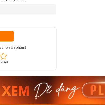
á cho sản phẩm!
ất tốt
am MTS-
Casio Nam MTS-
Casio U
VDF
RS100L-1AVDF
230EL-
₫
4.276.000₫
2.117.0
50₫
3.634.600₫
1.799.
ay
Mua ngay
Mua 