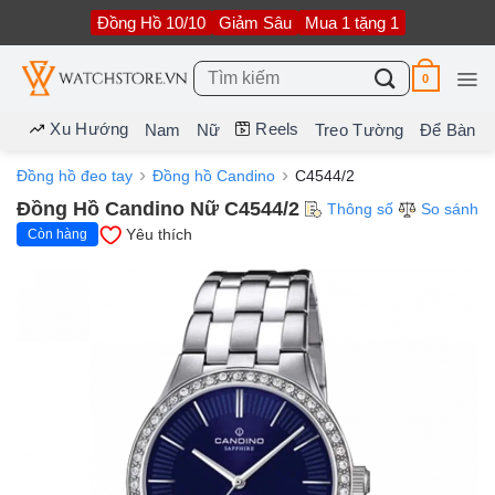
Bỏ
Đồng Hồ 10/10
Giảm Sâu
Mua 1 tặng 1
qua
nội
dung
Tìm
0
kiếm:
Xu Hướng
Reels
Nam
Nữ
Treo Tường
Để Bàn
Đồng hồ đeo tay
Đồng hồ Candino
C4544/2
Đồng Hồ Candino Nữ C4544/2
Thông số
So sánh
Yêu thích
Còn hàng