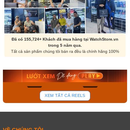
Đã có 155,724+ Khách đã mua hàng tại WatchStore.vn
trong 5 năm qua.
Tất cả sản phẩm chúng tôi bán ra đều là chính hãng 100%
Orient Nam RA-
Casio Nam MTS-
AA0B05R19B
115D-1AVDF
9.480.000₫
2.823.000₫
8.058.000₫
2.399.550₫
Mua ngay
Mua ngay
181
103
XEM TẤT CẢ REELS
VỀ CHÚNG TÔI