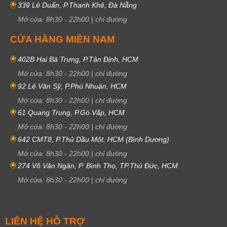
339 Lê Duẩn, P.Thanh Khê, Đà Nẵng
Mở cửa:
8h30
-
22h00
|
chỉ đường
CỬA HÀNG MIỀN NAM
402B Hai Bà Trưng, P.Tân Định, HCM
Mở cửa:
8h30
-
22h00
|
chỉ đường
92 Lê Văn Sỹ, P.Phú Nhuận, HCM
Mở cửa:
8h30
-
22h00
|
chỉ đường
61 Quang Trung, P.Gò Vấp, HCM
Mở cửa:
8h30
-
22h00
|
chỉ đường
642 CMT8, P.Thủ Dầu Một, HCM (Bình Dương)
Mở cửa:
8h30
-
22h00
|
chỉ đường
274 Võ Văn Ngân, P. Bình Thọ, TP.Thủ Đức, HCM
Mở cửa:
8h30
-
22h00
|
chỉ đường
LIÊN HỆ HỖ TRỢ