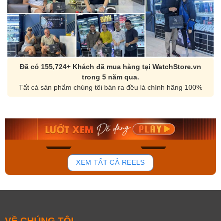
Đã có 155,724+ Khách đã mua hàng tại WatchStore.vn
trong 5 năm qua.
Tất cả sản phẩm chúng tôi bán ra đều là chính hãng 100%
Orient Nam RA-
Casio Nam MTS-
AA0B05R19B
115D-1AVDF
9.480.000₫
2.823.000₫
8.058.000₫
2.399.550₫
Mua ngay
Mua ngay
181
103
XEM TẤT CẢ REELS
VỀ CHÚNG TÔI