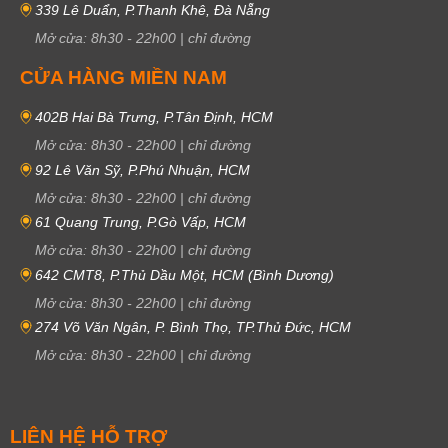
339 Lê Duẩn, P.Thanh Khê, Đà Nẵng
Mở cửa:
8h30
-
22h00
|
chỉ đường
CỬA HÀNG MIỀN NAM
402B Hai Bà Trưng, P.Tân Định, HCM
Mở cửa:
8h30
-
22h00
|
chỉ đường
92 Lê Văn Sỹ, P.Phú Nhuận, HCM
Mở cửa:
8h30
-
22h00
|
chỉ đường
61 Quang Trung, P.Gò Vấp, HCM
Mở cửa:
8h30
-
22h00
|
chỉ đường
642 CMT8, P.Thủ Dầu Một, HCM (Bình Dương)
Mở cửa:
8h30
-
22h00
|
chỉ đường
274 Võ Văn Ngân, P. Bình Thọ, TP.Thủ Đức, HCM
Mở cửa:
8h30
-
22h00
|
chỉ đường
LIÊN HỆ HỖ TRỢ