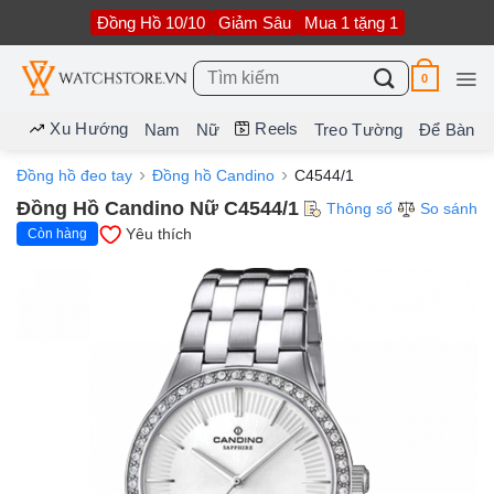
Bỏ
Đồng Hồ 10/10
Giảm Sâu
Mua 1 tặng 1
qua
nội
dung
Tìm
0
kiếm:
Xu Hướng
Reels
Nam
Nữ
Treo Tường
Để Bàn
Đồng hồ đeo tay
Đồng hồ Candino
C4544/1
Đồng Hồ Candino Nữ C4544/1
Thông số
So sánh
Yêu thích
Còn hàng