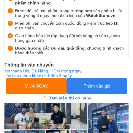
phẩm chính hãng
Được đổi trả sản phẩm trong trường hợp sản phẩm bị lỗi
trong vòng 3 ngày theo điều kiện của
WatchStore.vn
Miễn phí vận chuyển toàn quốc, đồng kiểm trực tiếp khi
giao nhận.
Giao hàng hỏa tốc (áp dụng đối với hàng có sẵn tại cửa
hàng gần nhất)
Được hưởng các ưu đãi, quà tặng
, chương trình khách
hàng thân thiết.
Thông tin vận chuyển
nội thành HN, Đà Nẵng, HCM trong ngày,
các tỉnh thành khác từ 1 đến 3 ngày
MUA NGAY
Thêm vào giỏ
Xem siêu thị có hàng