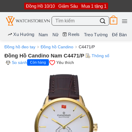
Bỏ
Đồng Hồ 10/10
Giảm Sâu
Mua 1 tặng 1
qua
nội
dung
Tìm
0
kiếm:
Xu Hướng
Reels
Nam
Nữ
Treo Tường
Để Bàn
Đồng hồ đeo tay
Đồng hồ Candino
C4471/P
Đồng Hồ Candino Nam C4471/P
Thông số
So sánh
Yêu thích
Còn hàng