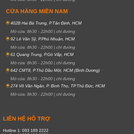
CỬA HÀNG MIỀN NAM
402B Hai Bà Trưng, P.Tân Định, HCM
Mở cửa:
8h30
-
22h00
|
chỉ đường
92 Lê Văn Sỹ, P.Phú Nhuận, HCM
Mở cửa:
8h30
-
22h00
|
chỉ đường
61 Quang Trung, P.Gò Vấp, HCM
Mở cửa:
8h30
-
22h00
|
chỉ đường
642 CMT8, P.Thủ Dầu Một, HCM (Bình Dương)
Mở cửa:
8h30
-
22h00
|
chỉ đường
274 Võ Văn Ngân, P. Bình Thọ, TP.Thủ Đức, HCM
Mở cửa:
8h30
-
22h00
|
chỉ đường
LIÊN HỆ HỖ TRỢ
Hotline 1: 093 189 2222