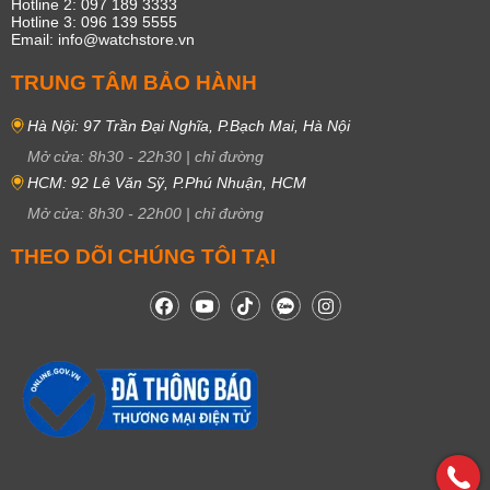
Hotline 2: 097 189 3333
Hotline 3: 096 139 5555
Email: info@watchstore.vn
TRUNG TÂM BẢO HÀNH
Hà Nội: 97 Trần Đại Nghĩa, P.Bạch Mai, Hà Nội
Mở cửa:
8h30
-
22h30
|
chỉ đường
HCM: 92 Lê Văn Sỹ, P.Phú Nhuận, HCM
Mở cửa:
8h30
-
22h00
|
chỉ đường
THEO DÕI CHÚNG TÔI TẠI