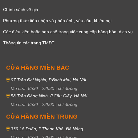
Chính sách về giá
Phương thức tiếp nhận và phản ánh, yêu cầu, khiêu nại
Các điều kiện hoặc hạn chế trong việc cung cấp hàng hóa, dịch vụ
Thông tin các trang TMĐT
CỬA HÀNG MIỀN BẮC
97 Trần Đại Nghĩa, P.Bạch Mai, Hà Nội
Mở cửa:
8h30
-
22h30
|
chỉ đường
58 Trần Đăng Ninh, P.Cầu Giấy, Hà Nội
Mở cửa:
8h30
-
22h00
|
chỉ đường
CỬA HÀNG MIỀN TRUNG
339 Lê Duẩn, P.Thanh Khê, Đà Nẵng
Mở cửa:
8h30
-
22h00
|
chỉ đường