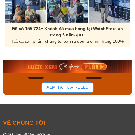
Đã có 155,724+ Khách đã mua hàng tại WatchStore.vn
trong 5 năm qua.
Tất cả sản phẩm chúng tôi bán ra đều là chính hãng 100%
Orient Nam RA-
Casio Nam MTS-
AA0B05R19B
115D-1AVDF
9.480.000₫
2.823.000₫
8.058.000₫
2.399.550₫
Mua ngay
Mua ngay
178
102
XEM TẤT CẢ REELS
VỀ CHÚNG TÔI
Giới thiệu về WatchStore