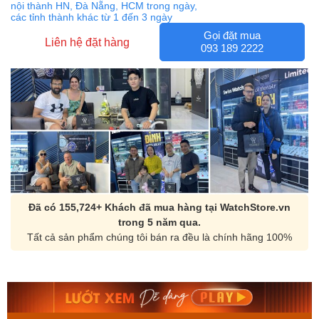
nội thành HN, Đà Nẵng, HCM trong ngày,
các tỉnh thành khác từ 1 đến 3 ngày
Gọi đặt mua
Liên hệ đặt hàng
093 189 2222
Đã có 155,724+ Khách đã mua hàng tại WatchStore.vn
trong 5 năm qua.
Tất cả sản phẩm chúng tôi bán ra đều là chính hãng 100%
Orient Nam RA-
Casio Nam MTS-
AA0B05R19B
115D-1AVDF
9.480.000₫
2.823.000₫
8.058.000₫
2.399.550₫
Mua ngay
Mua ngay