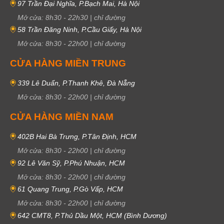
97 Trần Đại Nghĩa, P.Bạch Mai, Hà Nội
Mở cửa:
8h30
-
22h30
|
chỉ đường
58 Trần Đăng Ninh, P.Cầu Giấy, Hà Nội
Mở cửa:
8h30
-
22h00
|
chỉ đường
CỬA HÀNG MIỀN TRUNG
339 Lê Duẩn, P.Thanh Khê, Đà Nẵng
Mở cửa:
8h30
-
22h00
|
chỉ đường
CỬA HÀNG MIỀN NAM
402B Hai Bà Trưng, P.Tân Định, HCM
Mở cửa:
8h30
-
22h00
|
chỉ đường
92 Lê Văn Sỹ, P.Phú Nhuận, HCM
Mở cửa:
8h30
-
22h00
|
chỉ đường
61 Quang Trung, P.Gò Vấp, HCM
Mở cửa:
8h30
-
22h00
|
chỉ đường
642 CMT8, P.Thủ Dầu Một, HCM (Bình Dương)