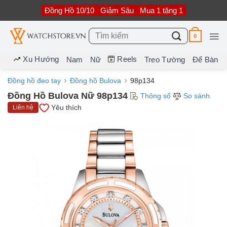
Bỏ
Đồng Hồ 10/10
Giảm Sâu
Mua 1 tặng 1
qua
nội
dung
Tìm
0
kiếm:
Xu Hướng
Reels
Nam
Nữ
Treo Tường
Để Bàn
Đồng hồ đeo tay
Đồng hồ Bulova
98p134
Đồng Hồ Bulova Nữ 98p134
Thông số
So sánh
Yêu thích
Liên hệ