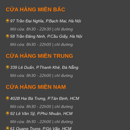
CỬA HÀNG MIỀN BẮC
97 Trần Đại Nghĩa, P.Bạch Mai, Hà Nội
Mở cửa:
8h30
-
22h30
|
chỉ đường
58 Trần Đăng Ninh, P.Cầu Giấy, Hà Nội
Mở cửa:
8h30
-
22h00
|
chỉ đường
CỬA HÀNG MIỀN TRUNG
339 Lê Duẩn, P.Thanh Khê, Đà Nẵng
Mở cửa:
8h30
-
22h00
|
chỉ đường
CỬA HÀNG MIỀN NAM
402B Hai Bà Trưng, P.Tân Định, HCM
Mở cửa:
8h30
-
22h00
|
chỉ đường
92 Lê Văn Sỹ, P.Phú Nhuận, HCM
Mở cửa:
8h30
-
22h00
|
chỉ đường
61 Quang Trung, P.Gò Vấp, HCM