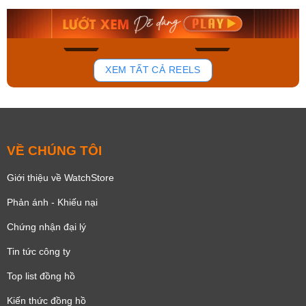
8.058.000₫
2.399.550₫
Mua ngay
Mua ngay
136
81
XEM TẤT CẢ REELS
VỀ CHÚNG TÔI
Giới thiệu về WatchStore
Phản ánh - Khiếu nại
Chứng nhận đại lý
Tin tức công ty
Top list đồng hồ
Kiến thức đồng hồ