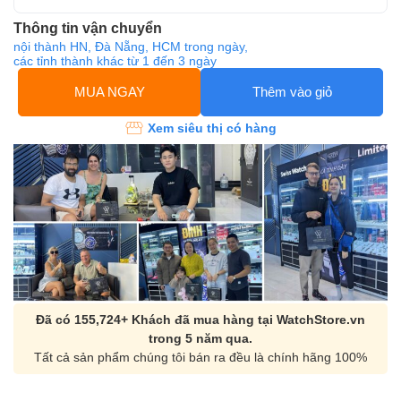
Thông tin vận chuyển
nội thành HN, Đà Nẵng, HCM trong ngày,
các tỉnh thành khác từ 1 đến 3 ngày
MUA NGAY
Thêm vào giỏ
Xem siêu thị có hàng
Đã có 155,724+ Khách đã mua hàng tại WatchStore.vn
trong 5 năm qua.
Tất cả sản phẩm chúng tôi bán ra đều là chính hãng 100%
Orient Nam RA-
Casio Nam MTS-
AA0B05R19B
115D-1AVDF
9.480.000₫
2.823.000₫