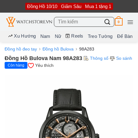
Bỏ
Đồng Hồ 10/10
Giảm Sâu
Mua 1 tặng 1
qua
nội
dung
Tìm
0
kiếm:
Xu Hướng
Reels
Nam
Nữ
Treo Tường
Để Bàn
Đồng hồ đeo tay
Đồng hồ Bulova
98A283
Đồng Hồ Bulova Nam 98A283
Thông số
So sánh
Yêu thích
Còn hàng