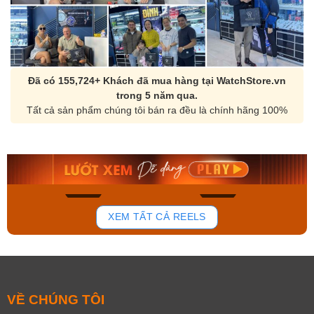
Đã có 155,724+ Khách đã mua hàng tại WatchStore.vn
trong 5 năm qua.
Tất cả sản phẩm chúng tôi bán ra đều là chính hãng 100%
Orient Nam RA-
Casio Nam MTS-
AA0B05R19B
115D-1AVDF
9.480.000₫
2.823.000₫
8.058.000₫
2.399.550₫
Mua ngay
Mua ngay
168
96
XEM TẤT CẢ REELS
VỀ CHÚNG TÔI