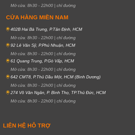
Mở cửa:
8h30
-
22h00
|
chỉ đường
CỬA HÀNG MIỀN NAM
402B Hai Bà Trưng, P.Tân Định, HCM
Mở cửa:
8h30
-
22h00
|
chỉ đường
92 Lê Văn Sỹ, P.Phú Nhuận, HCM
Mở cửa:
8h30
-
22h00
|
chỉ đường
61 Quang Trung, P.Gò Vấp, HCM
Mở cửa:
8h30
-
22h00
|
chỉ đường
642 CMT8, P.Thủ Dầu Một, HCM (Bình Dương)
Mở cửa:
8h30
-
22h00
|
chỉ đường
274 Võ Văn Ngân, P. Bình Thọ, TP.Thủ Đức, HCM
Mở cửa:
8h30
-
22h00
|
chỉ đường
LIÊN HỆ HỖ TRỢ