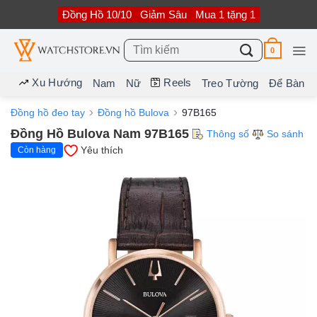
Bỏ
Đồng Hồ 10/10
Giảm Sâu
Mua 1 tặng 1
qua
nội
dung
Tìm
0
kiếm:
Xu Hướng
Reels
Nam
Nữ
Treo Tường
Để Bàn
Đồng hồ đeo tay
Đồng hồ Bulova
97B165
Đồng Hồ Bulova Nam 97B165
Thông số
So sánh
Yêu thích
Còn hàng