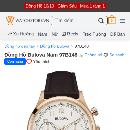
Bỏ
Đồng Hồ 10/10
Giảm Sâu
Mua 1 tặng 1
qua
nội
dung
Tìm
0
kiếm:
Xu Hướng
Reels
Nam
Nữ
Treo Tường
Để Bàn
Đồng hồ đeo tay
Đồng hồ Bulova
97B148
Đồng Hồ Bulova Nam 97B148
Thông số
So sánh
Yêu thích
Còn hàng