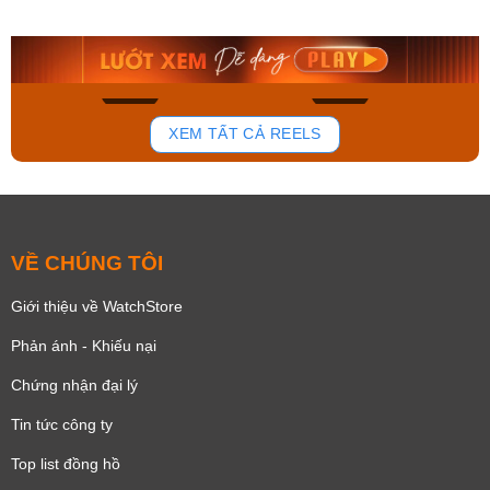
9.480.000₫
2.823.000₫
8.058.000₫
2.399.550₫
Mua ngay
Mua ngay
150
85
XEM TẤT CẢ REELS
VỀ CHÚNG TÔI
Giới thiệu về WatchStore
Phản ánh - Khiếu nại
Chứng nhận đại lý
Tin tức công ty
Top list đồng hồ