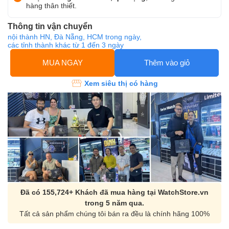
hàng thân thiết.
Thông tin vận chuyển
nội thành HN, Đà Nẵng, HCM trong ngày,
các tỉnh thành khác từ 1 đến 3 ngày
MUA NGAY
Thêm vào giỏ
Xem siêu thị có hàng
Đã có 155,724+ Khách đã mua hàng tại WatchStore.vn
trong 5 năm qua.
Tất cả sản phẩm chúng tôi bán ra đều là chính hãng 100%
Orient Nam RA-
Casio Nam MTS-
AA0B05R19B
115D-1AVDF