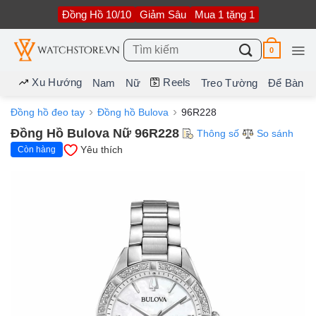
Bỏ
Đồng Hồ 10/10
Giảm Sâu
Mua 1 tặng 1
qua
nội
dung
Tìm
0
kiếm:
Xu Hướng
Reels
Nam
Nữ
Treo Tường
Để Bàn
Đồng hồ đeo tay
Đồng hồ Bulova
96R228
Đồng Hồ Bulova Nữ 96R228
Thông số
So sánh
Yêu thích
Còn hàng