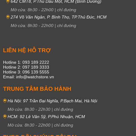
642 CMT8, P.Thủ Dầu Một, HCM (Bình Dương)
Mở cửa:
8h30
-
22h00
|
chỉ đường
274 Võ Văn Ngân, P. Bình Thọ, TP.Thủ Đức, HCM
Mở cửa:
8h30
-
22h00
|
chỉ đường
LIÊN HỆ HỖ TRỢ
Hotline 1: 093 189 2222
Hotline 2: 097 189 3333
Hotline 3: 096 139 5555
Email: info@watchstore.vn
TRUNG TÂM BẢO HÀNH
Hà Nội: 97 Trần Đại Nghĩa, P.Bạch Mai, Hà Nội
Mở cửa:
8h30
-
22h30
|
chỉ đường
HCM: 92 Lê Văn Sỹ, P.Phú Nhuận, HCM
Mở cửa:
8h30
-
22h00
|
chỉ đường