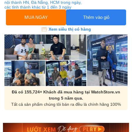
nội thành HN, Đà Nẵng, HCM trong ngày,
các tỉnh thành khác từ 1 đến 3 ngày
MUA NGAY
Thêm vào giỏ
Xem siêu thị có hàng
Đã có 155,724+ Khách đã mua hàng tại WatchStore.vn
trong 5 năm qua.
Tất cả sản phẩm chúng tôi bán ra đều là chính hãng 100%
Orient Nam RA-
Casio Nam MTS-
AA0B05R19B
115D-1AVDF
9.480.000₫
2.823.000₫
8.058.000₫
2.399.550₫
Mua ngay
Mua ngay