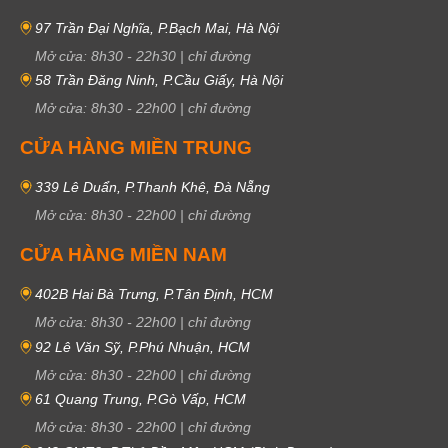
97 Trần Đại Nghĩa, P.Bạch Mai, Hà Nội
Mở cửa:
8h30
-
22h30
|
chỉ đường
58 Trần Đăng Ninh, P.Cầu Giấy, Hà Nội
Mở cửa:
8h30
-
22h00
|
chỉ đường
CỬA HÀNG MIỀN TRUNG
339 Lê Duẩn, P.Thanh Khê, Đà Nẵng
Mở cửa:
8h30
-
22h00
|
chỉ đường
CỬA HÀNG MIỀN NAM
402B Hai Bà Trưng, P.Tân Định, HCM
Mở cửa:
8h30
-
22h00
|
chỉ đường
92 Lê Văn Sỹ, P.Phú Nhuận, HCM
Mở cửa:
8h30
-
22h00
|
chỉ đường
61 Quang Trung, P.Gò Vấp, HCM
Mở cửa:
8h30
-
22h00
|
chỉ đường