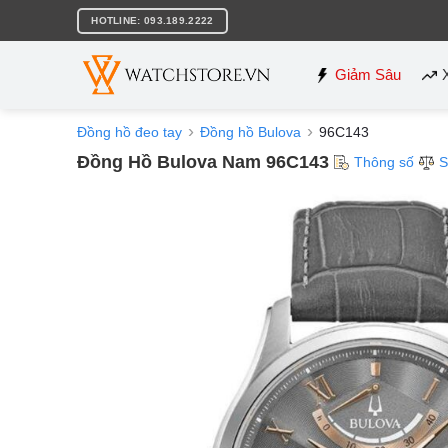
Bỏ
HOTLINE: 093.189.2222
qua
nội
dung
Giảm Sâu
Đồng hồ đeo tay
Đồng hồ Bulova
96C143
Đồng Hồ Bulova Nam 96C143
Thông số
S