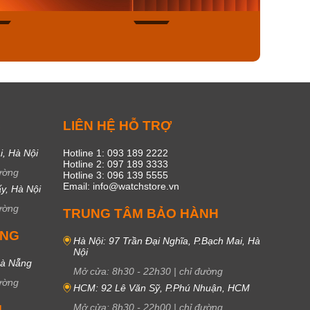
45
16
C
LIÊN HỆ HỖ TRỢ
i, Hà Nội
Hotline 1: 093 189 2222
Hotline 2: 097 189 3333
ường
Hotline 3: 096 139 5555
Email: info@watchstore.vn
y, Hà Nội
ường
TRUNG TÂM BẢO HÀNH
UNG
Hà Nội: 97 Trần Đại Nghĩa, P.Bạch Mai, Hà
Nội
Đà Nẵng
Mở cửa:
8h30
-
22h30
|
chỉ đường
ường
HCM: 92 Lê Văn Sỹ, P.Phú Nhuận, HCM
Mở cửa:
8h30
-
22h00
|
chỉ đường
M