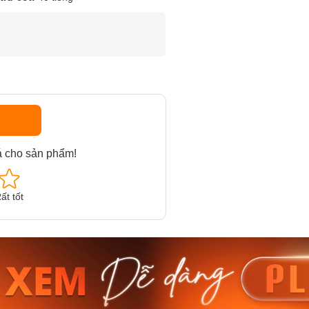
á cho sản phẩm!
ất tốt
am MTS-
Casio Nam MTS-
Casio U
VDF
RS100L-1AVDF
230EL-
₫
4.276.000₫
2.117.0
50₫
3.634.600₫
1.799.
ay
Mua ngay
Mua 