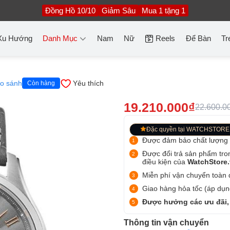
Đồng Hồ 10/10
Giảm Sâu
Mua 1 tặng 1
Xu Hướng
Danh Mục
Nam
Nữ
Reels
Để Bàn
Tr
o sánh
Yêu thích
Còn hàng
19.210.000₫
22.600.0
Đặc quyền tại WATCHSTORE
Được đảm bảo chất lượng
Được đổi trả sản phẩm tro
điều kiện của
WatchStore
Miễn phí vận chuyển toàn q
Giao hàng hỏa tốc (áp dụng
Được hưởng các ưu đãi,
Thông tin vận chuyển