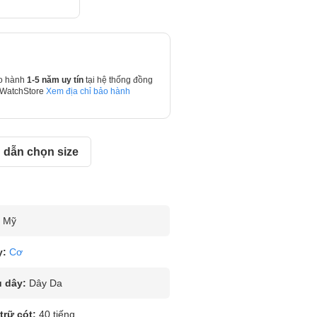
o hành
1-5 năm uy tín
tại hệ thống đồng
 WatchStore
Xem địa chỉ bảo hành
dẫn chọn size
Mỹ
y:
Cơ
u dây:
Dây Da
rữ cót:
40 tiếng