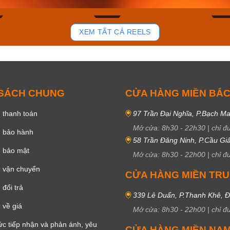
81
37
XEM TẤT CẢ REELS
 SÁCH CHUNG
CỬA HÀNG MIỀN BẮ
 thanh toán
97 Trần Đại Nghĩa, P.Bạch Ma
Mở cửa:
8h30
-
22h30
|
chỉ đ
h bảo hành
58 Trần Đăng Ninh, P.Cầu Giấ
h bảo mật
Mở cửa:
8h30
-
22h00
|
chỉ đ
 vận chuyển
CỬA HÀNG MIỀN TR
đổi trả
339 Lê Duẩn, P.Thanh Khê, 
 về giá
Mở cửa:
8h30
-
22h00
|
chỉ đ
c tiếp nhận và phản ánh, yêu
CỬA HÀNG MIỀN NA