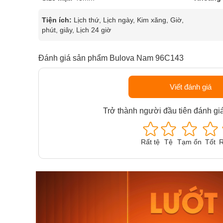
Tiện ích:
Lịch thứ, Lịch ngày, Kim xăng, Giờ,
phút, giây, Lịch 24 giờ
Đánh giá sản phẩm Bulova Nam 96C143
Viết đánh giá
Trở thành người đầu tiên đánh gi
Rất tệ
Tệ
Tạm ổn
Tốt
R
Orient Nam RA-
Casio N
AA0B05R19B
115D-1A
9.480.000₫
2.823.000
8.058.000₫
2.399.5
Mua ngay
Mua ng