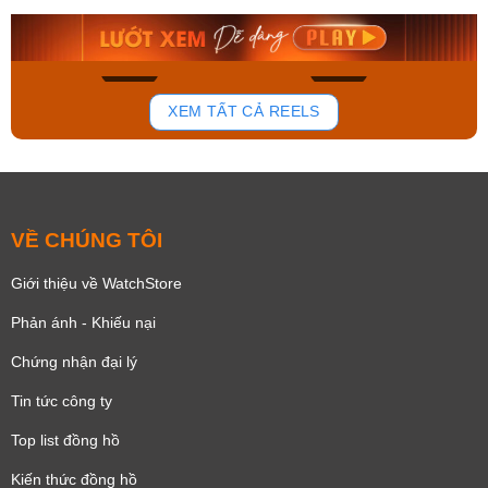
8.058.000₫
2.399.550₫
Mua ngay
Mua ngay
173
98
XEM TẤT CẢ REELS
VỀ CHÚNG TÔI
Giới thiệu về WatchStore
Phản ánh - Khiếu nại
Chứng nhận đại lý
Tin tức công ty
Top list đồng hồ
Kiến thức đồng hồ