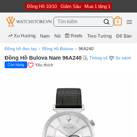
Bỏ
Đồng Hồ 10/10
Giảm Sâu
Mua 1 tặng 1
qua
nội
dung
Tìm
0
kiếm:
Xu Hướng
Reels
Nam
Nữ
Treo Tường
Để Bàn
Đồng hồ đeo tay
Đồng hồ Bulova
96A240
Đồng Hồ Bulova Nam 96A240
Thông số
So sánh
Yêu thích
Còn hàng