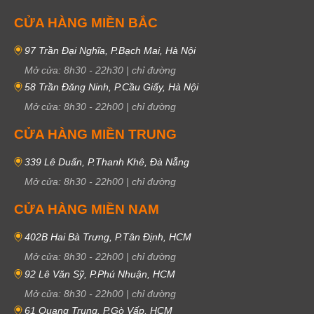
CỬA HÀNG MIỀN BẮC
97 Trần Đại Nghĩa, P.Bạch Mai, Hà Nội
Mở cửa:
8h30
-
22h30
|
chỉ đường
58 Trần Đăng Ninh, P.Cầu Giấy, Hà Nội
Mở cửa:
8h30
-
22h00
|
chỉ đường
CỬA HÀNG MIỀN TRUNG
339 Lê Duẩn, P.Thanh Khê, Đà Nẵng
Mở cửa:
8h30
-
22h00
|
chỉ đường
CỬA HÀNG MIỀN NAM
402B Hai Bà Trưng, P.Tân Định, HCM
Mở cửa:
8h30
-
22h00
|
chỉ đường
92 Lê Văn Sỹ, P.Phú Nhuận, HCM
Mở cửa:
8h30
-
22h00
|
chỉ đường
61 Quang Trung, P.Gò Vấp, HCM