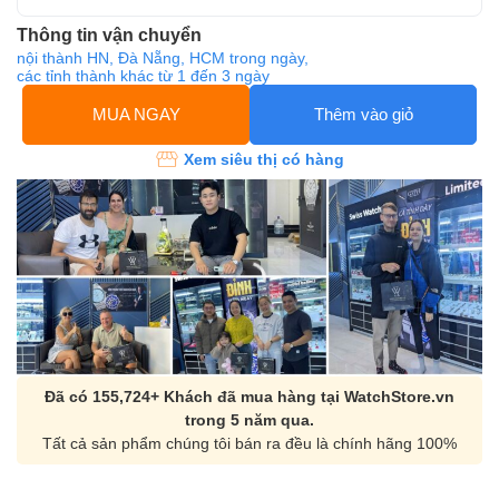
Thông tin vận chuyển
nội thành HN, Đà Nẵng, HCM trong ngày,
các tỉnh thành khác từ 1 đến 3 ngày
MUA NGAY
Thêm vào giỏ
Xem siêu thị có hàng
Đã có 155,724+ Khách đã mua hàng tại WatchStore.vn
trong 5 năm qua.
Tất cả sản phẩm chúng tôi bán ra đều là chính hãng 100%
Orient Nam RA-
Casio Nam MTS-
AA0B05R19B
115D-1AVDF
9.480.000₫
2.823.000₫